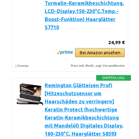
Turmalin-Keramikbeschichtung,
LCD-Display,150-230°C,Temp.-
Boost-Funktion) Haarglätter
S7710
24,99 €
Bei Amazon ansehen
*
Preis inkl. MwSt., zzgl. Versandkosten
Anzeige
EMPFEHLUNG
Remington Glätteisen Profi
[Hitzeschutzsensor um
Haarschäden zu verringern]
Keratin Protect (hochwertige
Keratin-Keramikbeschichtung
mit Mandelöl) Digitales Display,
160-230°C, Haarglätter S8593