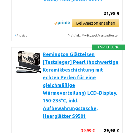
21,99 €
Bei Amazon ansehen
*
Preis inkl. MwSt., zzgl. Versandkosten
Anzeige
EMPFEHLUNG
Remington Glätteisen
[Testsieger] Pearl (hochwertige
Keramikbeschichtung mit
echten Perlen für eine
gleichmäßige
Wärmeverteilung) LCD-Display,
150-235°C, inkl.
Aufbewahrungstasche,
Haarglätter S9501
39,99 €
29,98 €