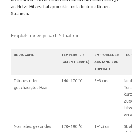
als Richtwert. Passe sie an dein Gefühl und deinen Haartyp
an. Nutze Hitzeschutzprodukte und arbeite in dünnen
Strähnen.
Empfehlungen je nach Situation
BEDINGUNG
TEMPERATUR
EMPFOHLENER
TECH
(ORIENTIERUNG)
ABSTAND ZUR
KOPFHAUT
Dünnes oder
140–170 °C
2–3 cm
Nied
geschädigtes Haar
Temp
kurz
Züge
Hitz
ver
Normales, gesundes
170–190 °C
1–1,5 cm
Strä