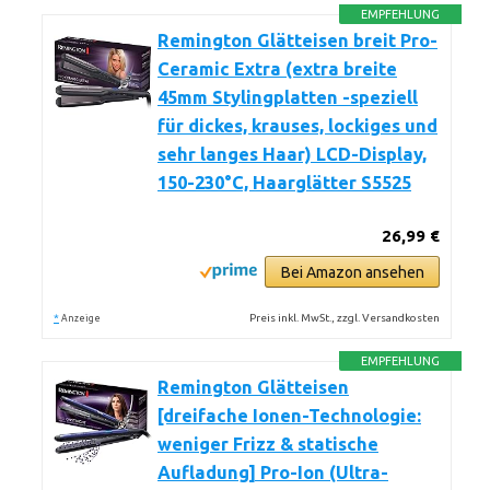
EMPFEHLUNG
Remington Glätteisen breit Pro-
Ceramic Extra (extra breite
45mm Stylingplatten -speziell
für dickes, krauses, lockiges und
sehr langes Haar) LCD-Display,
150-230°C, Haarglätter S5525
26,99 €
Bei Amazon ansehen
*
Preis inkl. MwSt., zzgl. Versandkosten
Anzeige
EMPFEHLUNG
Remington Glätteisen
[dreifache Ionen-Technologie:
weniger Frizz & statische
Aufladung] Pro-Ion (Ultra-