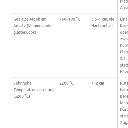
Plat
Abst
Gezielte Arbeit am
160–180 °C
0,5–1 cm, nie
Eine
Ansatz (Volumen oder
Hautkontakt
Kam
glatter Look)
oder
zwi
Kopf
Plate
Schn
stat
Hitz
Sehr hohe
≥200 °C
1–2 cm
Nur 
Temperatureinstellung
hart
(≥200 °C)
Bere
Meh
Dur
stat
Zug.