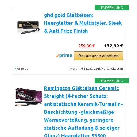
EMPFEHLUNG
ghd gold Glätteisen:
Haarglätter & Multistyler, Sleek
& Anti Frizz Finish
259,00 €
132,99 €
Bei Amazon ansehen
*
Preis inkl. MwSt., zzgl. Versandkosten
Anzeige
EMPFEHLUNG
Remington Glätteisen Ceramic
Straight (4-facher Schutz:
antistatische Keramik-Turmalin-
Beschichtung -gleichmäßige
Wärmeverteilung, geringere
statische Aufladung & seidiger
Glanz) Haarglätter S3500