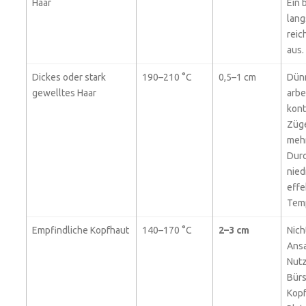
Haar
Ein 
lan
reic
aus.
Dickes oder stark
190–210 °C
0,5–1 cm
Dünn
gewelltes Haar
arbe
kont
Züge
meh
Dur
nied
effe
Temp
Empfindliche Kopfhaut
140–170 °C
2–3 cm
Nich
Ansa
Nutz
Bürs
Kopf