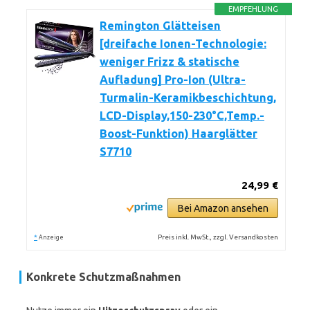
EMPFEHLUNG
Remington Glätteisen
[dreifache Ionen-Technologie:
weniger Frizz & statische
Aufladung] Pro-Ion (Ultra-
Turmalin-Keramikbeschichtung,
LCD-Display,150-230°C,Temp.-
Boost-Funktion) Haarglätter
S7710
24,99 €
Bei Amazon ansehen
*
Preis inkl. MwSt., zzgl. Versandkosten
Anzeige
Konkrete Schutzmaßnahmen