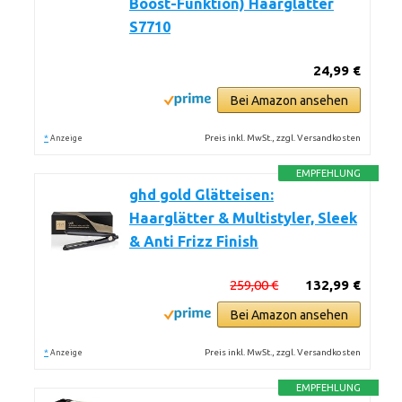
Boost-Funktion) Haarglätter
S7710
24,99 €
Bei Amazon ansehen
*
Preis inkl. MwSt., zzgl. Versandkosten
Anzeige
EMPFEHLUNG
ghd gold Glätteisen:
Haarglätter & Multistyler, Sleek
& Anti Frizz Finish
259,00 €
132,99 €
Bei Amazon ansehen
*
Preis inkl. MwSt., zzgl. Versandkosten
Anzeige
EMPFEHLUNG