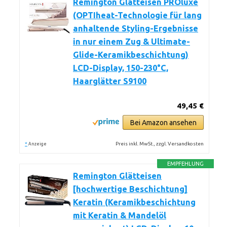
Remington Glätteisen PROluxe
(OPTIheat-Technologie für lang
anhaltende Styling-Ergebnisse
in nur einem Zug & Ultimate-
Glide-Keramikbeschichtung)
LCD-Display, 150-230°C,
Haarglätter S9100
49,45 €
Bei Amazon ansehen
*
Preis inkl. MwSt., zzgl. Versandkosten
Anzeige
EMPFEHLUNG
Remington Glätteisen
[hochwertige Beschichtung]
Keratin (Keramikbeschichtung
mit Keratin & Mandelöl