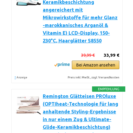
Keramikbeschichtung
angereichert mit
Mikrowirkstoffe für mehr Glanz
-marokkanisches Arganöl &
Vitamin E) LCD-Display, 150-
230°C, Haarglätter S8550
39,99 €
33,99 €
Bei Amazon ansehen
*
Preis inkl. MwSt., zzgl. Versandkosten
Anzeige
EMPFEHLUNG
Remington Glätteisen PROluxe
(OPTIheat-Technologie für lang
anhaltende Styling-Ergebnisse
in nur einem Zug & Ultimate-
Glide-Keramikbeschichtung)