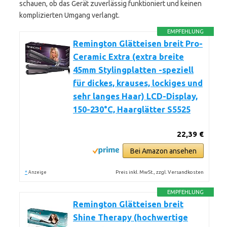
schauen, ob das Gerät zuverlässig funktioniert und keinen
komplizierten Umgang verlangt.
EMPFEHLUNG
Remington Glätteisen breit Pro-
Ceramic Extra (extra breite
45mm Stylingplatten -speziell
für dickes, krauses, lockiges und
sehr langes Haar) LCD-Display,
150-230°C, Haarglätter S5525
22,39 €
Bei Amazon ansehen
*
Preis inkl. MwSt., zzgl. Versandkosten
Anzeige
EMPFEHLUNG
Remington Glätteisen breit
Shine Therapy (hochwertige