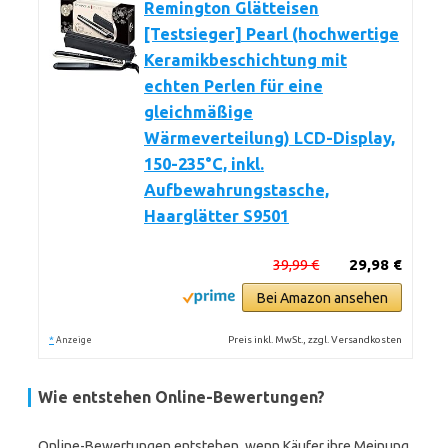
Remington Glätteisen
[Testsieger] Pearl (hochwertige
Keramikbeschichtung mit
echten Perlen für eine
gleichmäßige
Wärmeverteilung) LCD-Display,
150-235°C, inkl.
Aufbewahrungstasche,
Haarglätter S9501
39,99 €
29,98 €
Bei Amazon ansehen
*
Preis inkl. MwSt., zzgl. Versandkosten
Anzeige
Wie entstehen Online-Bewertungen?
Online-Bewertungen entstehen, wenn Käufer ihre Meinung