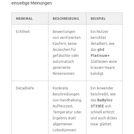
einseitige Meinungen.
MERKMAL
BESCHREIBUNG
BEISPIEL
Echtheit
Bewertungen
Ein Nutzer
von verifizierten
berichtet
Käufern, keine
detailliert, wie
Anzeichen für
das
ghd
gefälschte oder
Platinum+
automatisch
Glätteisen seine
generierte
krausen Haare
Rezensionen.
bändigt.
Detailtiefe
Konkrete
Ein Anwender
Beschreibungen
beschreibt, wie
von Handhabung,
das
BaByliss
Aufheizzeit,
ST395E
sich
Temperatur oder
schnell erhitzt
Ergebnis statt
und auch dickes
allgemeiner
Haar glättet.
Lobeshymnen.