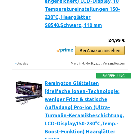
angereichert) LCD-Display, 10
Temperatureinstellungen 150-
230°C, Haarglätter
S8540,Schwarz, 110 mm
24,99 €
Bei Amazon ansehen
*
Preis inkl. MwSt., zzgl. Versandkosten
Anzeige
EMPFEHLUNG
Remington Glätteisen
[dreifache Ionen-Technologie:
weniger Frizz & statische
Aufladung] Pro-Ion (Ultra-
Turmalin-Keramikbeschichtung,
LCD-Display,150-230°C,Temp.-
Boost-Funktion) Haarglätter