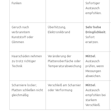
Funken
Sofortiger
Austausch
empfohlen.
Geruch nach
Überhitzung,
Sehr hohe
verbranntem
Elektronikbrand
Dringlichkeit
.
Kunststoff oder
Sofort
Glimmen
ersetzen.
Haarschäden nehmen
Veränderung der
Mittel
.
zu trotz richtiger
Plattenoberfläche oder
Austausch
Technik
Temperaturabweichung
prüfen, wenn
Messungen
abweichen.
Scharniere locker;
Verschleiß am Scharnier
Mittel
.
Platten schließen nicht
oder Verformung
Austausch
gleichmäßig
empfohlen bei
starkem
Verschleiß.