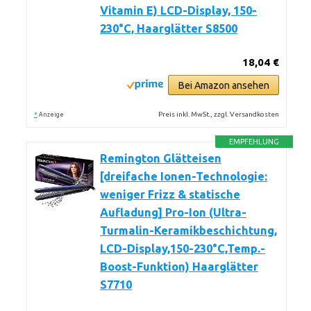
Vitamin E) LCD-Display, 150-
230°C, Haarglätter S8500
18,04 €
Bei Amazon ansehen
*
Preis inkl. MwSt., zzgl. Versandkosten
Anzeige
EMPFEHLUNG
Remington Glätteisen
[dreifache Ionen-Technologie:
weniger Frizz & statische
Aufladung] Pro-Ion (Ultra-
Turmalin-Keramikbeschichtung,
LCD-Display,150-230°C,Temp.-
Boost-Funktion) Haarglätter
S7710