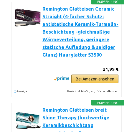
EMPFEHLUNG
Remington Glätteisen Ceramic
Straight (4-facher Schutz:
antistatische Keramik-Turmalin-
Beschichtung -gleichmäßige
Wärmeverteilung, geringere
statische Aufladung & seidiger
Glanz) Haarglätter S3500
21,99 €
Bei Amazon ansehen
*
Preis inkl. MwSt., zzgl. Versandkosten
Anzeige
EMPFEHLUNG
Remington Glätteisen breit
Shine Therapy (hochwertige
Keramikbeschichtung