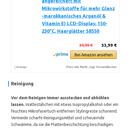
angereichert mit
Mikrowirkstoffe für mehr Glanz
-marokkanisches Arganöl &
Vitamin E) LCD-Display, 150-
230°C, Haarglätter S8550
39,99 €
33,99 €
Bei Amazon ansehen
*
Preis inkl. MwSt., zzgl. Versandkosten
Anzeige
Reinigung
Vor dem Reinigen immer ausstecken und abkühlen
lassen.
Wattestäbchen mit etwas Isopropylalkohol oder ein
feuchtes Mikrofasertuch entfernen Stylingreste schonend.
Vermeide scharfe Reinigungsmittel und scheuernde
Schwämme, da sie die Plattenbeschichtung beschädigen.