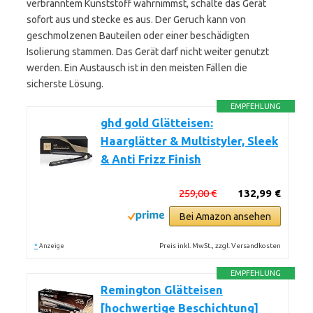
verbranntem Kunststoff wahrnimmst, schalte das Gerät
sofort aus und stecke es aus. Der Geruch kann von
geschmolzenen Bauteilen oder einer beschädigten
Isolierung stammen. Das Gerät darf nicht weiter genutzt
werden. Ein Austausch ist in den meisten Fällen die
sicherste Lösung.
EMPFEHLUNG
ghd gold Glätteisen:
Haarglätter & Multistyler, Sleek
& Anti Frizz Finish
259,00 €
132,99 €
Bei Amazon ansehen
*
Preis inkl. MwSt., zzgl. Versandkosten
Anzeige
EMPFEHLUNG
Remington Glätteisen
[hochwertige Beschichtung]