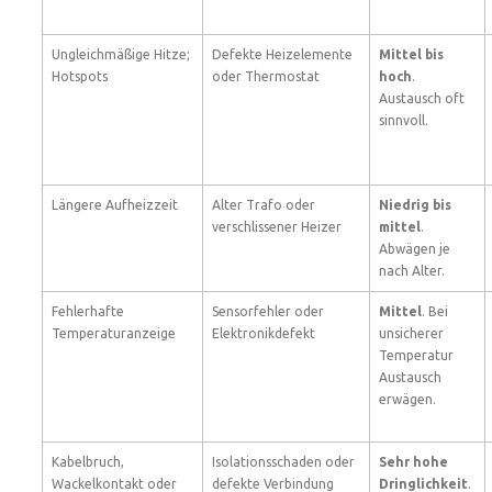
Ungleichmäßige Hitze;
Defekte Heizelemente
Mittel bis
Hotspots
oder Thermostat
hoch
.
Austausch oft
sinnvoll.
Längere Aufheizzeit
Alter Trafo oder
Niedrig bis
verschlissener Heizer
mittel
.
Abwägen je
nach Alter.
Fehlerhafte
Sensorfehler oder
Mittel
. Bei
Temperaturanzeige
Elektronikdefekt
unsicherer
Temperatur
Austausch
erwägen.
Kabelbruch,
Isolationsschaden oder
Sehr hohe
Wackelkontakt oder
defekte Verbindung
Dringlichkeit
.