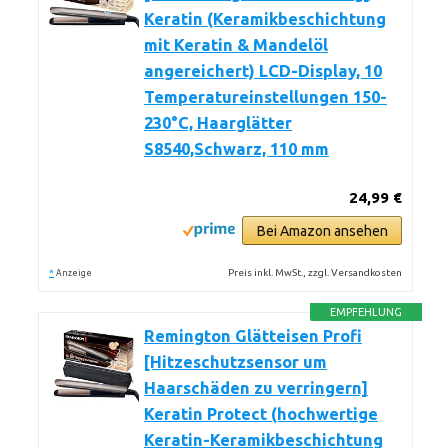
Keratin (Keramikbeschichtung
mit Keratin & Mandelöl
angereichert) LCD-Display, 10
Temperatureinstellungen 150-
230°C, Haarglätter
S8540,Schwarz, 110 mm
24,99 €
Bei Amazon ansehen
*
Preis inkl. MwSt., zzgl. Versandkosten
Anzeige
EMPFEHLUNG
Remington Glätteisen Profi
[Hitzeschutzsensor um
Haarschäden zu verringern]
Keratin Protect (hochwertige
Keratin-Keramikbeschichtung