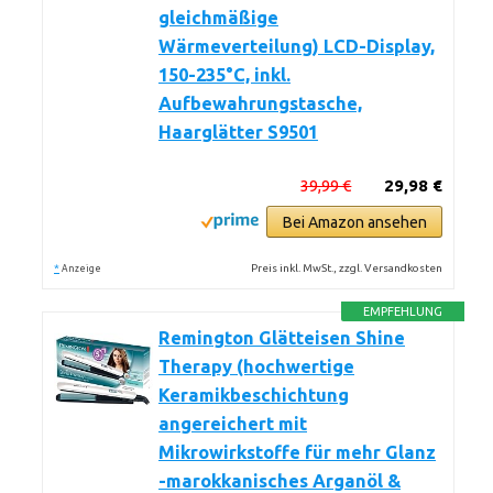
gleichmäßige
Wärmeverteilung) LCD-Display,
150-235°C, inkl.
Aufbewahrungstasche,
Haarglätter S9501
39,99 €
29,98 €
Bei Amazon ansehen
*
Preis inkl. MwSt., zzgl. Versandkosten
Anzeige
EMPFEHLUNG
Remington Glätteisen Shine
Therapy (hochwertige
Keramikbeschichtung
angereichert mit
Mikrowirkstoffe für mehr Glanz
-marokkanisches Arganöl &