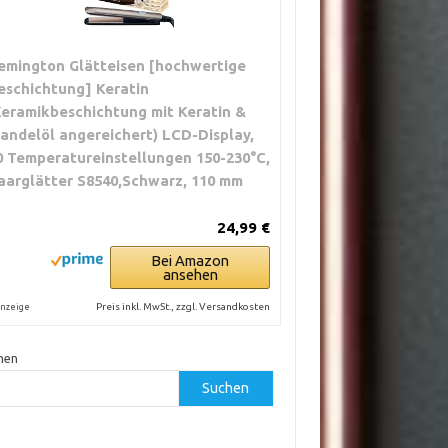
emington Glätteisen [hochwertige
eschichtung] Keratin
Keramikbeschichtung mit Keratin &
andelöl angereichert) LCD-Display,
0 Temperatureinstellungen 150-230°C,
aarglätter S8540,Schwarz, 110 mm
24,99 €
Bei Amazon
ansehen
Preis inkl. MwSt., zzgl. Versandkosten
nzeige
hen
Suchen