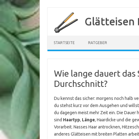
Zum
Inhalt
Glätteisen
springen
STARTSEITE
RATGEBER
Wie lange dauert das 
Durchschnitt?
Du kennst das sicher: morgens noch halb ve
du stehst kurz vor dem Ausgehen und willst
du dagegen meist mehr Zeit ein. Die Dauer hä
sind
Haartyp
,
Länge
, Haardicke und die ge
Vorarbeit. Nasses Haar antrocknen, Hitzesch
anderes Glätteisen mit breiten Platten arbei