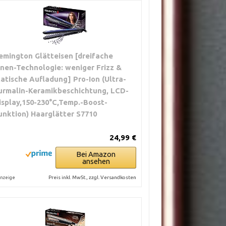
emington Glätteisen [dreifache
onen-Technologie: weniger Frizz &
tatische Aufladung] Pro-Ion (Ultra-
urmalin-Keramikbeschichtung, LCD-
isplay,150-230°C,Temp.-Boost-
unktion) Haarglätter S7710
24,99 €
Bei Amazon
ansehen
Preis inkl. MwSt., zzgl. Versandkosten
nzeige