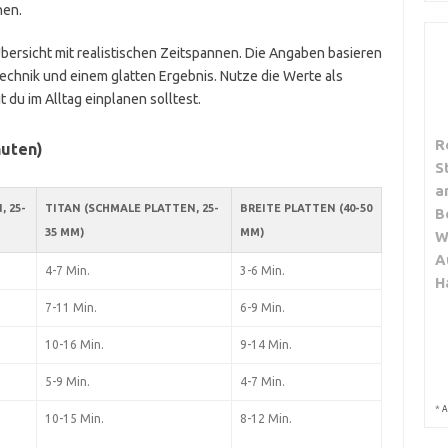
nen.
Übersicht mit realistischen Zeitspannen. Die Angaben basieren
Technik und einem glatten Ergebnis. Nutze die Werte als
 du im Alltag einplanen solltest.
R
nuten)
S
a
 25-
TITAN (SCHMALE PLATTEN, 25-
BREITE PLATTEN (40-50
B
35 MM)
MM)
W
A
4-7 Min.
3-6 Min.
H
7-11 Min.
6-9 Min.
10-16 Min.
9-14 Min.
5-9 Min.
4-7 Min.
*
A
10-15 Min.
8-12 Min.