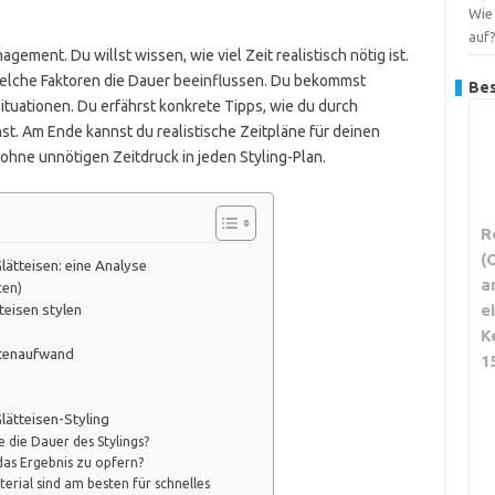
Wie 
auf
ement. Du willst wissen, wie viel Zeit realistisch nötig ist.
e, welche Faktoren die Dauer beeinflussen. Du bekommst
Bes
ituationen. Du erfährst konkrete Tipps, wie du durch
st. Am Ende kannst du realistische Zeitpläne für deinen
 ohne unnötigen Zeitdruck in jeden Styling-Plan.
R
(
lätteisen: eine Analyse
a
ten)
e
tteisen stylen
K
stenaufwand
1
ätteisen-Styling
 die Dauer des Stylings?
das Ergebnis zu opfern?
erial sind am besten für schnelles