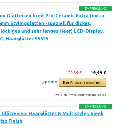
EMPFEHLUNG
n Glätteisen breit Pro-Ceramic Extra (extra
5mm Stylingplatten -speziell für dickes,
 lockiges und sehr langes Haar) LCD-Display,
C, Haarglätter S5525
22,39 €
19,99 €
Bei Amazon ansehen
Preis inkl. MwSt., zzgl. Versandkosten
EMPFEHLUNG
 Glätteisen: Haarglätter & Multistyler, Sleek
izz Finish