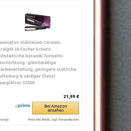
emington Glätteisen Ceramic
traight (4-facher Schutz:
ntistatische Keramik-Turmalin-
eschichtung -gleichmäßige
ärmeverteilung, geringere statische
ufladung & seidiger Glanz)
aarglätter S3500
21,99 €
Bei Amazon
ansehen
Preis inkl. MwSt., zzgl. Versandkosten
nzeige