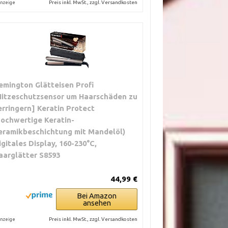
Preis inkl. MwSt., zzgl. Versandkosten
nzeige
emington Glätteisen Profi
Hitzeschutzsensor um Haarschäden zu
erringern] Keratin Protect
hochwertige Keratin-
eramikbeschichtung mit Mandelöl)
igitales Display, 160-230°C,
aarglätter S8593
44,99 €
Bei Amazon
ansehen
Preis inkl. MwSt., zzgl. Versandkosten
nzeige