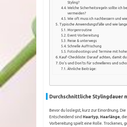
Styling?
Welche Sicherheitsregeln sollte ich 
vermeiden?
Wie oft muss ich nachbessern und wie
Typische Anwendungsfälle und wie lange 
Morgenroutine
Event-Vorbereitung
Reise & unterwegs
Schnelle Auffrischung
Fotoshootings und Termine mit hoh
Kauf-Checkliste: Darauf achten, damit du
Do’s und Don’ts für schnelleres und sch
Ähnliche Beiträge:
Durchschnittliche Stylingdauer 
Bevor du loslegst, kurz zur Einordnung. Die Ze
Entscheidend sind
Haartyp
,
Haarlänge
, di
Vorbereitung spielt eine Rolle. Trockenes, gu