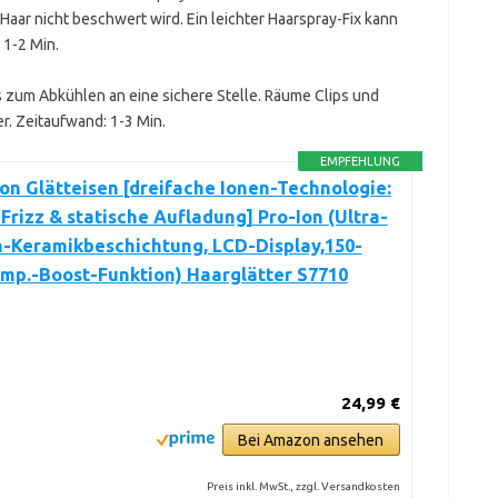
Haar nicht beschwert wird. Ein leichter Haarspray-Fix kann
 1-2 Min.
s zum Abkühlen an eine sichere Stelle. Räume Clips und
er. Zeitaufwand: 1-3 Min.
EMPFEHLUNG
n Glätteisen [dreifache Ionen-Technologie:
Frizz & statische Aufladung] Pro-Ion (Ultra-
n-Keramikbeschichtung, LCD-Display,150-
mp.-Boost-Funktion) Haarglätter S7710
24,99 €
Bei Amazon ansehen
Preis inkl. MwSt., zzgl. Versandkosten