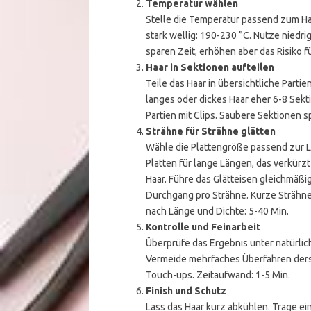
Temperatur wählen
Stelle die Temperatur passend zum Haar
stark wellig: 190-230 °C. Nutze niedr
sparen Zeit, erhöhen aber das Risiko 
Haar in Sektionen aufteilen
Teile das Haar in übersichtliche Parti
langes oder dickes Haar eher 6-8 Sekt
Partien mit Clips. Saubere Sektionen 
Strähne für Strähne glätten
Wähle die Plattengröße passend zur Lä
Platten für lange Längen, das verkürz
Haar. Führe das Glätteisen gleichmäßig
Durchgang pro Strähne. Kurze Strähne: 
nach Länge und Dichte: 5-40 Min.
Kontrolle und Feinarbeit
Überprüfe das Ergebnis unter natürlic
Vermeide mehrfaches Überfahren derse
Touch-ups. Zeitaufwand: 1-5 Min.
Finish und Schutz
Lass das Haar kurz abkühlen. Trage ein