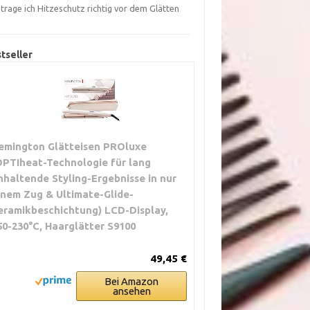
trage ich Hitzeschutz richtig vor dem Glätten
?
tseller
emington Glätteisen PROluxe
OPTIheat-Technologie für lang
nhaltende Styling-Ergebnisse in nur
inem Zug & Ultimate-Glide-
eramikbeschichtung) LCD-Display,
50-230°C, Haarglätter S9100
49,45 €
Bei Amazon
ansehen