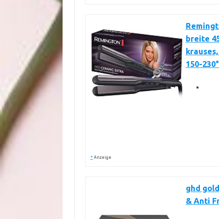
Remingto
breite 4
krauses,
150-230°
*
Anzeige
ghd gold
& Anti Fr