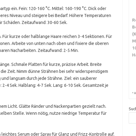
typ ein. Fein: 120-160 °C. Mittel: 160-190 °C. Dick oder
igeres Niveau und steigere bei Bedarf. Höhere Temperaturen
R
für Schäden. Zeitaufwand: 30-60 Sek.
B
(
en. Für kurze oder halblange Haare reichen 3-4 Sektionen. Für
M
ionen. Arbeite von unten nach oben und fixiere die oberen
1
sparen Nacharbeiten. Zeitaufwand: 2-5 Min.
H
nge. Schmale Platten für kurze, präzise Arbeit. Breite
t die Zeit. Nimm dünne Strähnen bei sehr widerspenstigem
 und langsam durch jede Strähne. Ziel: ein sauberer
2-4 Sek. Halblang: 4-7 Sek. Lang: 6-10 Sek. Gesamtzeit je
*
A
hem Licht. Glätte Ränder und Nackenpartien gezielt nach.
Suc
lben Stelle. Wenn nötig, nutze niedrige Temperatur für
 leichtes Serum oder Spray für Glanz und Frizz-Kontrolle auf.