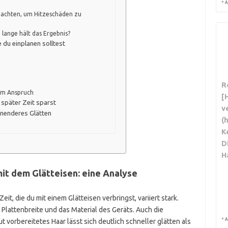
*
A
beachten, um Hitzeschäden zu
 lange hält das Ergebnis?
du einplanen solltest
R
em Anspruch
[
 später Zeit sparst
v
onenderes Glätten
(
K
D
H
mit dem Glätteisen: eine Analyse
it, die du mit einem Glätteisen verbringst, variiert stark.
e Plattenbreite und das Material des Geräts. Auch die
*
A
t vorbereitetes Haar lässt sich deutlich schneller glätten als