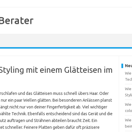
 Berater
Neu
Styling mit einem Glätteisen im
Wie
Tec
Wie 
rschlafen und das Glätteisen muss schnell übers Haar. Oder
Styl
 nur ein paar Wellen glätten. Bei besonderen Anlässen planst
Wie
ngt nicht nur von deiner Fingerfertigkeit ab. Viel wichtiger
col
wählte Technik. Ebenfalls entscheidend sind das Gerät und die
Wie
utz auftragen und Strähnen abteilen braucht Zeit. Ein
bei
tet schneller. Feinere Platten geben dafür oft präzisere