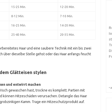
15-25 Min.
12-20 Min.
8-12 Min.
7-10 Min.
16-25 Min.
14-20 Min.
R
I
25-40 Min.
20-35 Min.
s
T
orbereitetes Haar und eine saubere Technik mit ein bis zwei
D
 über dieselbe Stelle gehst oder das Haar anfangs feucht
F
t dem Glätteisen stylen
cken und entwirrt machen
*
A
isch gewaschen hast, trockne es komplett. Partien mit
nd können Hitzeschäden verursachen. Detangle das Haar
 grobzinkigen Kamm. Trage ein Hitzeschutzprodukt auf.