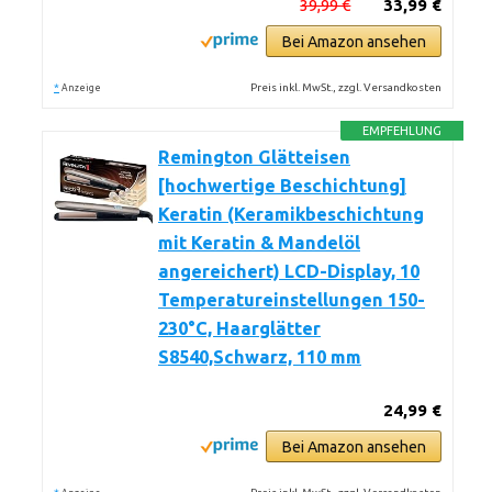
39,99 €
33,99 €
Bei Amazon ansehen
*
Preis inkl. MwSt., zzgl. Versandkosten
Anzeige
EMPFEHLUNG
Remington Glätteisen
[hochwertige Beschichtung]
Keratin (Keramikbeschichtung
mit Keratin & Mandelöl
angereichert) LCD-Display, 10
Temperatureinstellungen 150-
230°C, Haarglätter
S8540,Schwarz, 110 mm
24,99 €
Bei Amazon ansehen