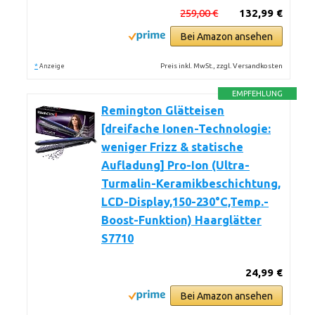
259,00 €
132,99 €
Bei Amazon ansehen
*
Preis inkl. MwSt., zzgl. Versandkosten
Anzeige
EMPFEHLUNG
Remington Glätteisen
[dreifache Ionen-Technologie:
weniger Frizz & statische
Aufladung] Pro-Ion (Ultra-
Turmalin-Keramikbeschichtung,
LCD-Display,150-230°C,Temp.-
Boost-Funktion) Haarglätter
S7710
24,99 €
Bei Amazon ansehen