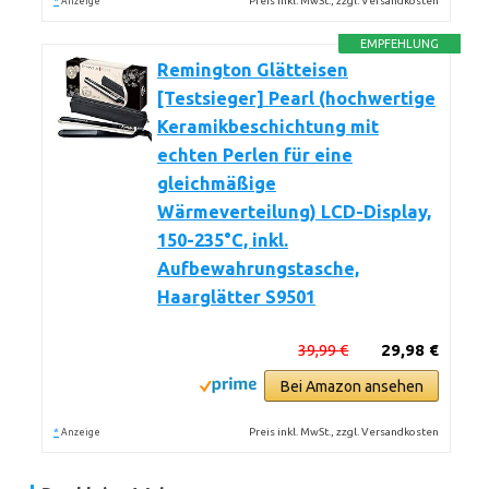
*
Preis inkl. MwSt., zzgl. Versandkosten
Anzeige
EMPFEHLUNG
Remington Glätteisen
[Testsieger] Pearl (hochwertige
Keramikbeschichtung mit
echten Perlen für eine
gleichmäßige
Wärmeverteilung) LCD-Display,
150-235°C, inkl.
Aufbewahrungstasche,
Haarglätter S9501
39,99 €
29,98 €
Bei Amazon ansehen
*
Preis inkl. MwSt., zzgl. Versandkosten
Anzeige