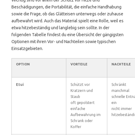
Wichtig sind vor allem der Schutz vor Hitze und
Beschädigungen, die Portabilität, die einfache Handhabung
sowie die Frage, ob das Glätteisen unterwegs oder zuhause
aufbewahrt wird. Auch das Material spielt eine Rolle, weil es
etwa hitzebeständig und langlebig sein sollte. In der
folgenden Tabelle findest du eine Übersicht der gängigsten
Optionen mit ihren Vor- und Nachteilen sowie typischen
Einsatzgebieten.
OPTION
VORTEILE
NACHTEILE
Etui
Schützt vor
Schränkt
Kratzern und
manchmal
Staub
schnelle Ent
oft gepolstert
ein
einfache
nicht immer
Aufbewahrung im
hitzebeständi
Schrank oder
Koffer