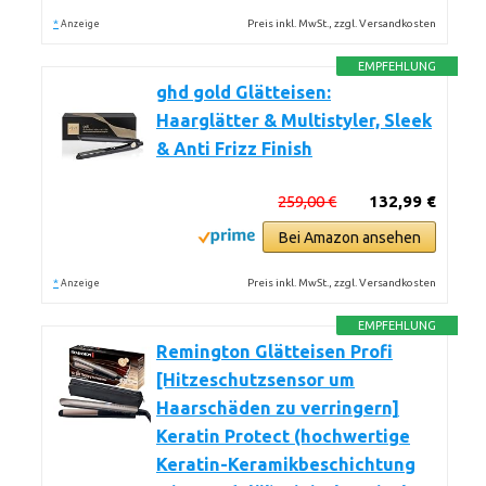
*
Preis inkl. MwSt., zzgl. Versandkosten
Anzeige
EMPFEHLUNG
ghd gold Glätteisen:
Haarglätter & Multistyler, Sleek
& Anti Frizz Finish
259,00 €
132,99 €
Bei Amazon ansehen
*
Preis inkl. MwSt., zzgl. Versandkosten
Anzeige
EMPFEHLUNG
Remington Glätteisen Profi
[Hitzeschutzsensor um
Haarschäden zu verringern]
Keratin Protect (hochwertige
Keratin-Keramikbeschichtung