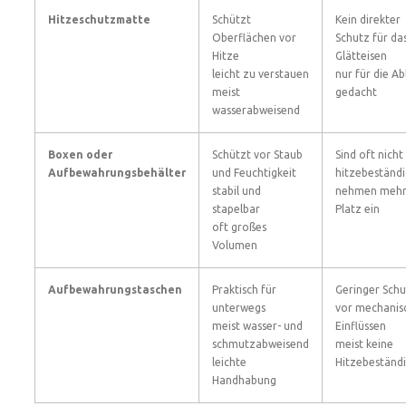
Hitzeschutzmatte
Schützt
Kein direkter
Oberflächen vor
Schutz für da
Hitze
Glätteisen
leicht zu verstauen
nur für die A
meist
gedacht
wasserabweisend
Boxen oder
Schützt vor Staub
Sind oft nicht
Aufbewahrungsbehälter
und Feuchtigkeit
hitzebeständi
stabil und
nehmen meh
stapelbar
Platz ein
oft großes
Volumen
Aufbewahrungstaschen
Praktisch für
Geringer Schu
unterwegs
vor mechanis
meist wasser- und
Einflüssen
schmutzabweisend
meist keine
leichte
Hitzebeständi
Handhabung