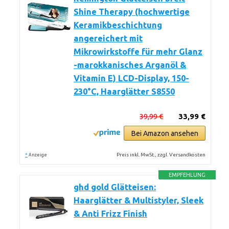
Shine Therapy (hochwertige
Keramikbeschichtung
angereichert mit
Mikrowirkstoffe für mehr Glanz
-marokkanisches Arganöl &
Vitamin E) LCD-Display, 150-
230°C, Haarglätter S8550
39,99 €
33,99 €
Bei Amazon ansehen
*
Preis inkl. MwSt., zzgl. Versandkosten
Anzeige
EMPFEHLUNG
ghd gold Glätteisen:
Haarglätter & Multistyler, Sleek
& Anti Frizz Finish