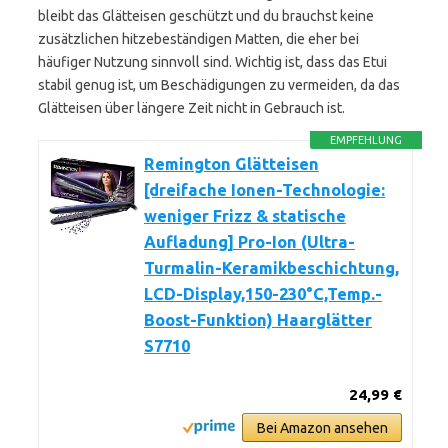
bleibt das Glätteisen geschützt und du brauchst keine
zusätzlichen hitzebeständigen Matten, die eher bei
häufiger Nutzung sinnvoll sind. Wichtig ist, dass das Etui
stabil genug ist, um Beschädigungen zu vermeiden, da das
Glätteisen über längere Zeit nicht in Gebrauch ist.
EMPFEHLUNG
Remington Glätteisen
[dreifache Ionen-Technologie:
weniger Frizz & statische
Aufladung] Pro-Ion (Ultra-
Turmalin-Keramikbeschichtung,
LCD-Display,150-230°C,Temp.-
Boost-Funktion) Haarglätter
S7710
24,99 €
Bei Amazon ansehen