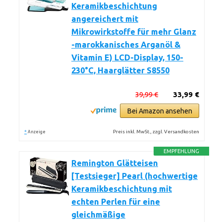
Keramikbeschichtung
angereichert mit
Mikrowirkstoffe für mehr Glanz
-marokkanisches Arganöl &
Vitamin E) LCD-Display, 150-
230°C, Haarglätter S8550
39,99 €
33,99 €
Bei Amazon ansehen
*
Preis inkl. MwSt., zzgl. Versandkosten
Anzeige
EMPFEHLUNG
Remington Glätteisen
[Testsieger] Pearl (hochwertige
Keramikbeschichtung mit
echten Perlen für eine
gleichmäßige