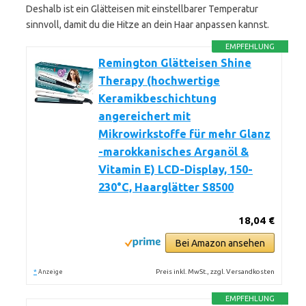
Deshalb ist ein Glätteisen mit einstellbarer Temperatur
sinnvoll, damit du die Hitze an dein Haar anpassen kannst.
EMPFEHLUNG
Remington Glätteisen Shine
Therapy (hochwertige
Keramikbeschichtung
angereichert mit
Mikrowirkstoffe für mehr Glanz
-marokkanisches Arganöl &
Vitamin E) LCD-Display, 150-
230°C, Haarglätter S8500
18,04 €
Bei Amazon ansehen
*
Preis inkl. MwSt., zzgl. Versandkosten
Anzeige
EMPFEHLUNG