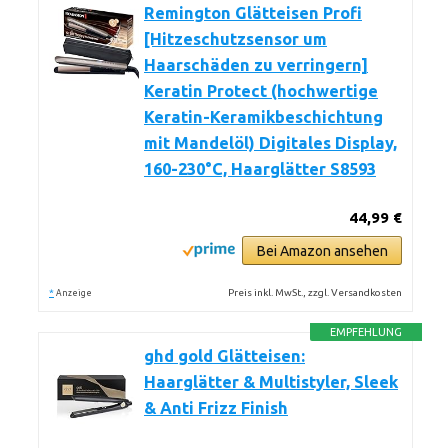
Remington Glätteisen Profi
[Hitzeschutzsensor um
Haarschäden zu verringern]
Keratin Protect (hochwertige
Keratin-Keramikbeschichtung
mit Mandelöl) Digitales Display,
160-230°C, Haarglätter S8593
44,99 €
Bei Amazon ansehen
*
Preis inkl. MwSt., zzgl. Versandkosten
Anzeige
EMPFEHLUNG
ghd gold Glätteisen:
Haarglätter & Multistyler, Sleek
& Anti Frizz Finish