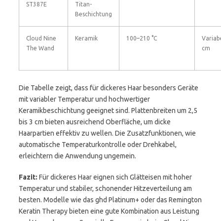
ST387E
Titan-
Beschichtung
Cloud Nine
Keramik
100–210 °C
Variabe
The Wand
cm
Die Tabelle zeigt, dass für dickeres Haar besonders Geräte
mit variabler Temperatur und hochwertiger
Keramikbeschichtung geeignet sind. Plattenbreiten um 2,5
bis 3 cm bieten ausreichend Oberfläche, um dicke
Haarpartien effektiv zu wellen. Die Zusatzfunktionen, wie
automatische Temperaturkontrolle oder Drehkabel,
erleichtern die Anwendung ungemein.
Fazit:
Für dickeres Haar eignen sich Glätteisen mit hoher
Temperatur und stabiler, schonender Hitzeverteilung am
besten. Modelle wie das ghd Platinum+ oder das Remington
Keratin Therapy bieten eine gute Kombination aus Leistung