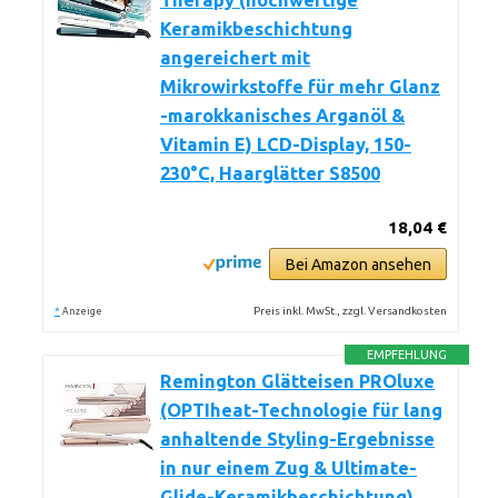
Therapy (hochwertige
Keramikbeschichtung
angereichert mit
Mikrowirkstoffe für mehr Glanz
-marokkanisches Arganöl &
Vitamin E) LCD-Display, 150-
230°C, Haarglätter S8500
18,04 €
Bei Amazon ansehen
*
Preis inkl. MwSt., zzgl. Versandkosten
Anzeige
EMPFEHLUNG
Remington Glätteisen PROluxe
(OPTIheat-Technologie für lang
anhaltende Styling-Ergebnisse
in nur einem Zug & Ultimate-
Glide-Keramikbeschichtung)