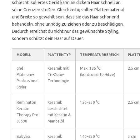
schlecht isoliertes Gerät kann an dickem Haar schnell an
seine Grenzen stoßen. Gleichzeitig sollen Plattenmaterial
und Breite so gewählt sein, dass sie das Haar schonend
behandeln, ohne unnötig zu ziehen oder zu beschädigen.
Dadurch erreichst du nicht nur das gewünschte Styling,
sondern schützt dein Haar auf Dauer.
MODELL
PLATTENTYP
TEMPERATURBEREICH
PLATT
ghd
Keramik mit
Max. 185 °C
2,5 cm
Platinum+
Tri-Zone-
(kontrollierte Hitze)
Professional
Technologie
Styler
Remington
Keramik
150–230 °C
2,5 cm
Keratin
beschichtet
Therapy Pro
mit Keratin &
S8590
Mandelöl
Babyliss
Keramik
140–230 °C
3 cm