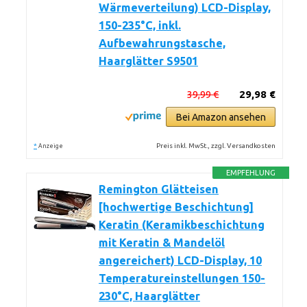
Wärmeverteilung) LCD-Display,
150-235°C, inkl.
Aufbewahrungstasche,
Haarglätter S9501
39,99 €
29,98 €
Bei Amazon ansehen
*
Preis inkl. MwSt., zzgl. Versandkosten
Anzeige
EMPFEHLUNG
Remington Glätteisen
[hochwertige Beschichtung]
Keratin (Keramikbeschichtung
mit Keratin & Mandelöl
angereichert) LCD-Display, 10
Temperatureinstellungen 150-
230°C, Haarglätter