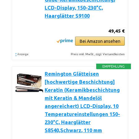
LCD-Display, 150-230°C,
Haarglätter S9100
49,45 €
Bei Amazon ansehen
*
Preis inkl. MwSt., zzgl. Versandkosten
Anzeige
EMPFEHLUNG
Remington Glätteisen
[hochwertige Beschichtung]
Keratin (Keramikbeschichtung
mit Keratin & Mandelöl
angereichert) LCD-Display, 10
Temperatureinstellungen 150-
230°C, Haarglätter
S8540,Schwarz, 110 mm