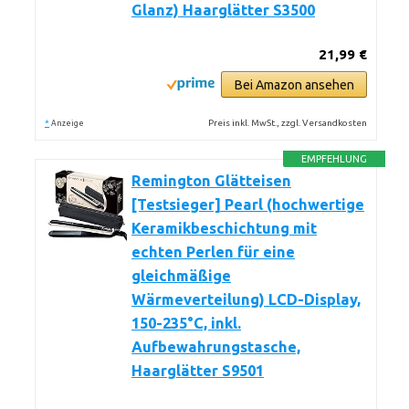
Glanz) Haarglätter S3500
21,99 €
Bei Amazon ansehen
*
Preis inkl. MwSt., zzgl. Versandkosten
Anzeige
EMPFEHLUNG
Remington Glätteisen
[Testsieger] Pearl (hochwertige
Keramikbeschichtung mit
echten Perlen für eine
gleichmäßige
Wärmeverteilung) LCD-Display,
150-235°C, inkl.
Aufbewahrungstasche,
Haarglätter S9501