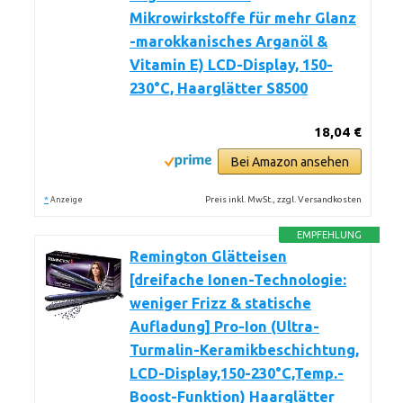
Mikrowirkstoffe für mehr Glanz
-marokkanisches Arganöl &
Vitamin E) LCD-Display, 150-
230°C, Haarglätter S8500
18,04 €
Bei Amazon ansehen
*
Preis inkl. MwSt., zzgl. Versandkosten
Anzeige
EMPFEHLUNG
Remington Glätteisen
[dreifache Ionen-Technologie:
weniger Frizz & statische
Aufladung] Pro-Ion (Ultra-
Turmalin-Keramikbeschichtung,
LCD-Display,150-230°C,Temp.-
Boost-Funktion) Haarglätter