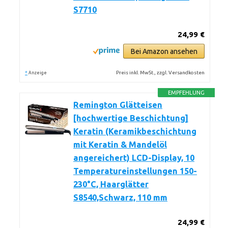
S7710
24,99 €
Bei Amazon ansehen
*
Preis inkl. MwSt., zzgl. Versandkosten
Anzeige
EMPFEHLUNG
Remington Glätteisen
[hochwertige Beschichtung]
Keratin (Keramikbeschichtung
mit Keratin & Mandelöl
angereichert) LCD-Display, 10
Temperatureinstellungen 150-
230°C, Haarglätter
S8540,Schwarz, 110 mm
24,99 €