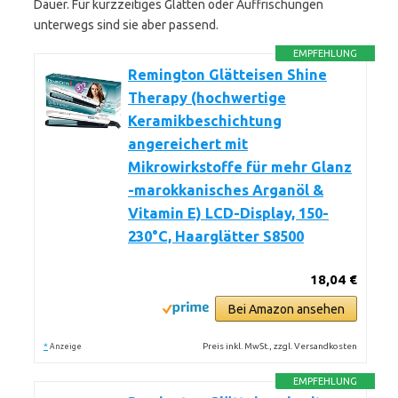
Dauer. Für kurzzeitiges Glätten oder Auffrischungen
unterwegs sind sie aber passend.
EMPFEHLUNG
Remington Glätteisen Shine
Therapy (hochwertige
Keramikbeschichtung
angereichert mit
Mikrowirkstoffe für mehr Glanz
-marokkanisches Arganöl &
Vitamin E) LCD-Display, 150-
230°C, Haarglätter S8500
18,04 €
Bei Amazon ansehen
*
Preis inkl. MwSt., zzgl. Versandkosten
Anzeige
EMPFEHLUNG