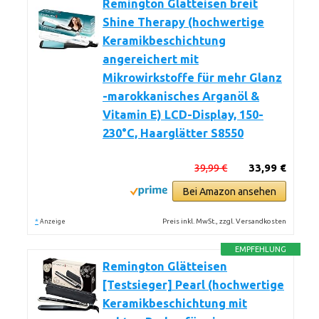
Remington Glätteisen breit
Shine Therapy (hochwertige
Keramikbeschichtung
angereichert mit
Mikrowirkstoffe für mehr Glanz
-marokkanisches Arganöl &
Vitamin E) LCD-Display, 150-
230°C, Haarglätter S8550
39,99 €
33,99 €
Bei Amazon ansehen
*
Preis inkl. MwSt., zzgl. Versandkosten
Anzeige
EMPFEHLUNG
Remington Glätteisen
[Testsieger] Pearl (hochwertige
Keramikbeschichtung mit