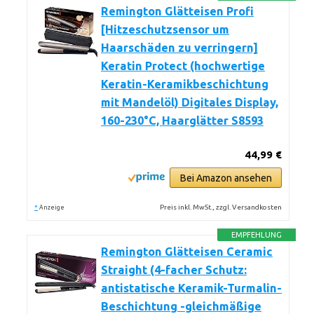
Remington Glätteisen Profi
[Hitzeschutzsensor um
Haarschäden zu verringern]
Keratin Protect (hochwertige
Keratin-Keramikbeschichtung
mit Mandelöl) Digitales Display,
160-230°C, Haarglätter S8593
44,99 €
Bei Amazon ansehen
*
Preis inkl. MwSt., zzgl. Versandkosten
Anzeige
EMPFEHLUNG
Remington Glätteisen Ceramic
Straight (4-facher Schutz:
antistatische Keramik-Turmalin-
Beschichtung -gleichmäßige