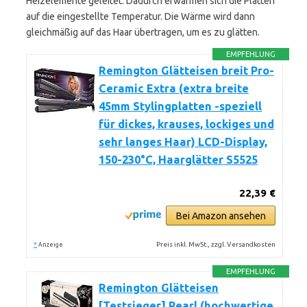
Heizelemente geleitet. Dadurch erwärmen sich die Platten
auf die eingestellte Temperatur. Die Wärme wird dann
gleichmäßig auf das Haar übertragen, um es zu glätten.
EMPFEHLUNG
Remington Glätteisen breit Pro-
Ceramic Extra (extra breite
45mm Stylingplatten -speziell
für dickes, krauses, lockiges und
sehr langes Haar) LCD-Display,
150-230°C, Haarglätter S5525
22,39 €
Bei Amazon ansehen
*
Preis inkl. MwSt., zzgl. Versandkosten
Anzeige
EMPFEHLUNG
Remington Glätteisen
[Testsieger] Pearl (hochwertige