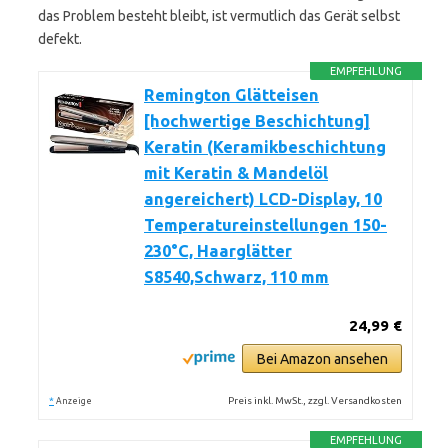
das Problem besteht bleibt, ist vermutlich das Gerät selbst
defekt.
EMPFEHLUNG
Remington Glätteisen
[hochwertige Beschichtung]
Keratin (Keramikbeschichtung
mit Keratin & Mandelöl
angereichert) LCD-Display, 10
Temperatureinstellungen 150-
230°C, Haarglätter
S8540,Schwarz, 110 mm
24,99 €
Bei Amazon ansehen
*
Preis inkl. MwSt., zzgl. Versandkosten
Anzeige
EMPFEHLUNG