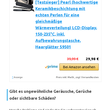
[Testsieger] Pearl (hochwertige
Keramikbeschichtung mit
echten Perlen für eine
gleichmäßige
Wärmeverteilung) LCD-Display,
150-235°C, inkl.
Aufbewahrungstasche,
Haarglätter S9501
39,99 €
29,98 €
Bei Amazon ansehen
*
Preis inkl. MwSt., zzgl. Versandkosten
Anzeige
Gibt es ungewöhnliche Geräusche, Gerüche
oder sichtbare Schäden?