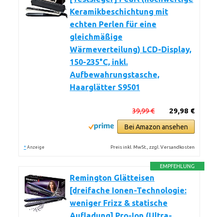
Keramikbeschichtung mit
echten Perlen für eine
gleichmäßige
Wärmeverteilung) LCD-Display,
150-235°C, inkl.
Aufbewahrungstasche,
Haarglätter S9501
39,99 €
29,98 €
Bei Amazon ansehen
*
Preis inkl. MwSt., zzgl. Versandkosten
Anzeige
EMPFEHLUNG
Remington Glätteisen
[dreifache Ionen-Technologie:
weniger Frizz & statische
Aufladung] Pro-Ion (Ultra-