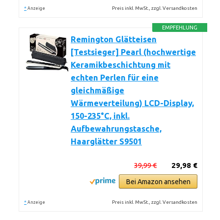
*
Preis inkl. MwSt., zzgl. Versandkosten
Anzeige
EMPFEHLUNG
Remington Glätteisen
[Testsieger] Pearl (hochwertige
Keramikbeschichtung mit
echten Perlen für eine
gleichmäßige
Wärmeverteilung) LCD-Display,
150-235°C, inkl.
Aufbewahrungstasche,
Haarglätter S9501
39,99 €
29,98 €
Bei Amazon ansehen
*
Preis inkl. MwSt., zzgl. Versandkosten
Anzeige