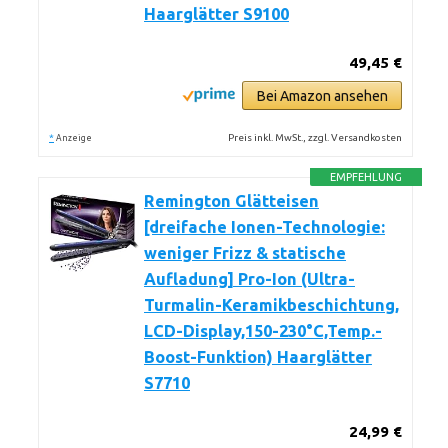
Haarglätter S9100
49,45 €
Bei Amazon ansehen
*
Preis inkl. MwSt., zzgl. Versandkosten
Anzeige
EMPFEHLUNG
Remington Glätteisen
[dreifache Ionen-Technologie:
weniger Frizz & statische
Aufladung] Pro-Ion (Ultra-
Turmalin-Keramikbeschichtung,
LCD-Display,150-230°C,Temp.-
Boost-Funktion) Haarglätter
S7710
24,99 €