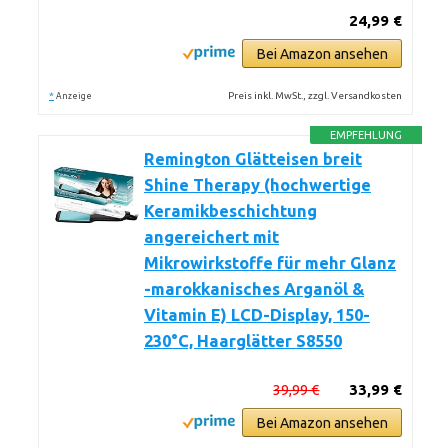
24,99 €
Bei Amazon ansehen
*
Preis inkl. MwSt., zzgl. Versandkosten
Anzeige
EMPFEHLUNG
Remington Glätteisen breit
Shine Therapy (hochwertige
Keramikbeschichtung
angereichert mit
Mikrowirkstoffe für mehr Glanz
-marokkanisches Arganöl &
Vitamin E) LCD-Display, 150-
230°C, Haarglätter S8550
39,99 €
33,99 €
Bei Amazon ansehen