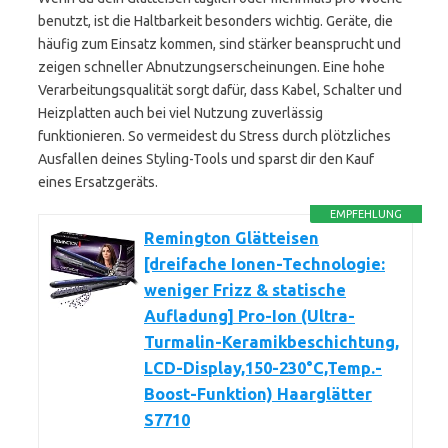
benutzt, ist die Haltbarkeit besonders wichtig. Geräte, die
häufig zum Einsatz kommen, sind stärker beansprucht und
zeigen schneller Abnutzungserscheinungen. Eine hohe
Verarbeitungsqualität sorgt dafür, dass Kabel, Schalter und
Heizplatten auch bei viel Nutzung zuverlässig
funktionieren. So vermeidest du Stress durch plötzliches
Ausfallen deines Styling-Tools und sparst dir den Kauf
eines Ersatzgeräts.
EMPFEHLUNG
Remington Glätteisen
[dreifache Ionen-Technologie:
weniger Frizz & statische
Aufladung] Pro-Ion (Ultra-
Turmalin-Keramikbeschichtung,
LCD-Display,150-230°C,Temp.-
Boost-Funktion) Haarglätter
S7710