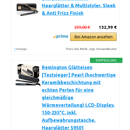
Haarglätter & Multistyler, Sleek
& Anti Frizz Finish
259,00 €
132,99 €
Bei Amazon ansehen
*
Preis inkl. MwSt., zzgl. Versandkosten
Anzeige
EMPFEHLUNG
Remington Glätteisen
[Testsieger] Pearl (hochwertige
Keramikbeschichtung mit
echten Perlen für eine
gleichmäßige
Wärmeverteilung) LCD-Display,
150-235°C, inkl.
Aufbewahrungstasche,
Haarglätter S9501