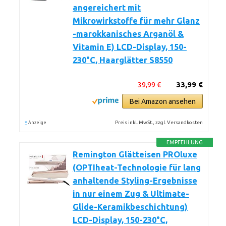
angereichert mit
Mikrowirkstoffe für mehr Glanz
-marokkanisches Arganöl &
Vitamin E) LCD-Display, 150-
230°C, Haarglätter S8550
39,99 €
33,99 €
Bei Amazon ansehen
*
Preis inkl. MwSt., zzgl. Versandkosten
Anzeige
EMPFEHLUNG
Remington Glätteisen PROluxe
(OPTIheat-Technologie für lang
anhaltende Styling-Ergebnisse
in nur einem Zug & Ultimate-
Glide-Keramikbeschichtung)
LCD-Display, 150-230°C,