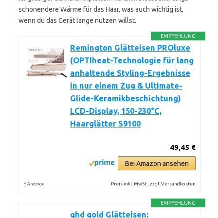
schonendere Wärme für das Haar, was auch wichtig ist,
wenn du das Gerät lange nutzen willst.
EMPFEHLUNG
Remington Glätteisen PROluxe
(OPTIheat-Technologie für lang
anhaltende Styling-Ergebnisse
in nur einem Zug & Ultimate-
Glide-Keramikbeschichtung)
LCD-Display, 150-230°C,
Haarglätter S9100
49,45 €
Bei Amazon ansehen
*
Preis inkl. MwSt., zzgl. Versandkosten
Anzeige
EMPFEHLUNG
ghd gold Glätteisen: