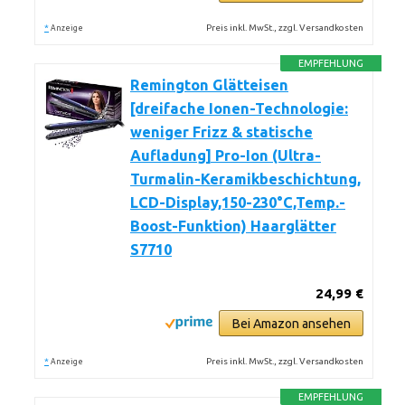
*
Preis inkl. MwSt., zzgl. Versandkosten
Anzeige
EMPFEHLUNG
Remington Glätteisen
[dreifache Ionen-Technologie:
weniger Frizz & statische
Aufladung] Pro-Ion (Ultra-
Turmalin-Keramikbeschichtung,
LCD-Display,150-230°C,Temp.-
Boost-Funktion) Haarglätter
S7710
24,99 €
Bei Amazon ansehen
*
Preis inkl. MwSt., zzgl. Versandkosten
Anzeige
EMPFEHLUNG