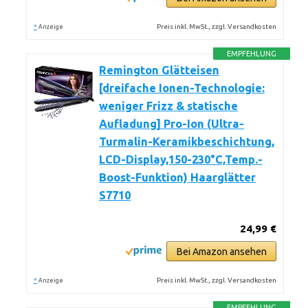
*
Preis inkl. MwSt., zzgl. Versandkosten
Anzeige
EMPFEHLUNG
Remington Glätteisen
[dreifache Ionen-Technologie:
weniger Frizz & statische
Aufladung] Pro-Ion (Ultra-
Turmalin-Keramikbeschichtung,
LCD-Display,150-230°C,Temp.-
Boost-Funktion) Haarglätter
S7710
24,99 €
Bei Amazon ansehen
*
Preis inkl. MwSt., zzgl. Versandkosten
Anzeige
EMPFEHLUNG