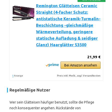
Remington Glätteisen Ceramic
Straight (4-facher Schutz:
antistatische Keramik-Turmalin-
Beschichtung -gleichmäßige
Wärmeverteilung, geringere
statische Aufladung & seidiger
Glanz) Haarglätter S3500
21,99 €
Bei Amazon ansehen
*
Preis inkl. MwSt., zzgl. Versandkosten
Anzeige
Regelmäßige Nutzer
Wer sein Glätteisen häufiger benutzt, sollte die Pflege
noch konsequenter angehen. Rückstände von