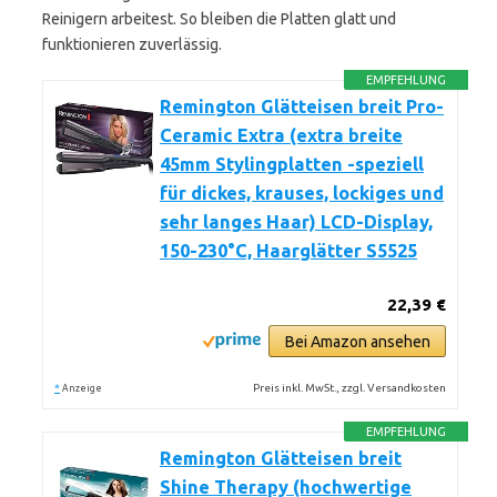
Reinigern arbeitest. So bleiben die Platten glatt und
funktionieren zuverlässig.
EMPFEHLUNG
Remington Glätteisen breit Pro-
Ceramic Extra (extra breite
45mm Stylingplatten -speziell
für dickes, krauses, lockiges und
sehr langes Haar) LCD-Display,
150-230°C, Haarglätter S5525
22,39 €
Bei Amazon ansehen
*
Preis inkl. MwSt., zzgl. Versandkosten
Anzeige
EMPFEHLUNG
Remington Glätteisen breit
Shine Therapy (hochwertige