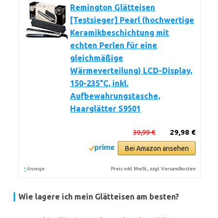
Remington Glätteisen
[Testsieger] Pearl (hochwertige
Keramikbeschichtung mit
echten Perlen für eine
gleichmäßige
Wärmeverteilung) LCD-Display,
150-235°C, inkl.
Aufbewahrungstasche,
Haarglätter S9501
39,99 €
29,98 €
Bei Amazon ansehen
*
Preis inkl. MwSt., zzgl. Versandkosten
Anzeige
Wie lagere ich mein Glätteisen am besten?