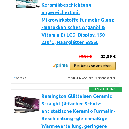
Keramikbeschichtung
angereichert mit
Mikrowirkstoffe für mehr Glanz
-marokkanisches Arganöl &
Vitamin E) LCD-Display, 150-
230°C, Haarglätter S8550
39,99 €
33,99 €
Bei Amazon ansehen
*
Preis inkl. MwSt., zzgl. Versandkosten
Anzeige
EMPFEHLUNG
Remington Glätteisen Ceramic
Straight (4-facher Schutz:
antistatische Keramik-Turmalin-
Beschichtung -gleichmäßige
Wärmeverteilung, geringere