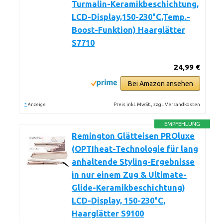
Turmalin-Keramikbeschichtung,
LCD-Display,150-230°C,Temp.-
Boost-Funktion) Haarglätter
S7710
24,99 €
Bei Amazon ansehen
*
Preis inkl. MwSt., zzgl. Versandkosten
Anzeige
EMPFEHLUNG
Remington Glätteisen PROluxe
(OPTIheat-Technologie für lang
anhaltende Styling-Ergebnisse
in nur einem Zug & Ultimate-
Glide-Keramikbeschichtung)
LCD-Display, 150-230°C,
Haarglätter S9100