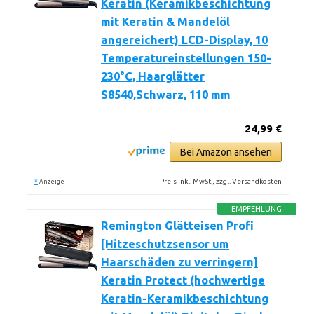
Keratin (Keramikbeschichtung
mit Keratin & Mandelöl
angereichert) LCD-Display, 10
Temperatureinstellungen 150-
230°C, Haarglätter
S8540,Schwarz, 110 mm
24,99 €
Bei Amazon ansehen
*
Preis inkl. MwSt., zzgl. Versandkosten
Anzeige
EMPFEHLUNG
Remington Glätteisen Profi
[Hitzeschutzsensor um
Haarschäden zu verringern]
Keratin Protect (hochwertige
Keratin-Keramikbeschichtung