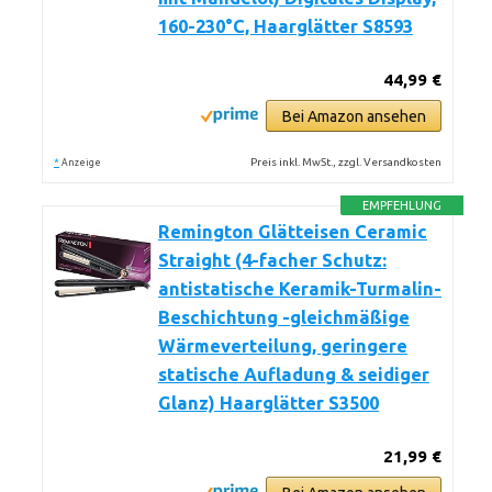
160-230°C, Haarglätter S8593
44,99 €
Bei Amazon ansehen
*
Preis inkl. MwSt., zzgl. Versandkosten
Anzeige
EMPFEHLUNG
Remington Glätteisen Ceramic
Straight (4-facher Schutz:
antistatische Keramik-Turmalin-
Beschichtung -gleichmäßige
Wärmeverteilung, geringere
statische Aufladung & seidiger
Glanz) Haarglätter S3500
21,99 €