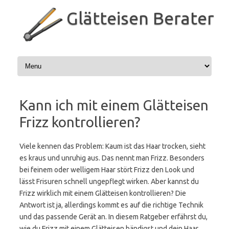
Zum
Inhalt
Glätteisen Berater
springen
Kann ich mit einem Glätteisen
Frizz kontrollieren?
Viele kennen das Problem: Kaum ist das Haar trocken, sieht
es kraus und unruhig aus. Das nennt man Frizz. Besonders
bei feinem oder welligem Haar stört Frizz den Look und
lässt Frisuren schnell ungepflegt wirken. Aber kannst du
Frizz wirklich mit einem Glätteisen kontrollieren? Die
Antwort ist ja, allerdings kommt es auf die richtige Technik
und das passende Gerät an. In diesem Ratgeber erfährst du,
wie du Frizz mit einem Glätteisen bändigst und dein Haar