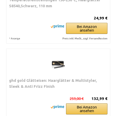
S8540,Schwarz, 110 mm
24,99 €
Bei Amazon
ansehen
*
Preis inkl. MwSt., zzgl. Versandkosten
Anzeige
ghd gold Glätteisen: Haarglätter & Multistyler,
Sleek & Anti Frizz Finish
259,00 €
132,99 €
Bei Amazon
ansehen