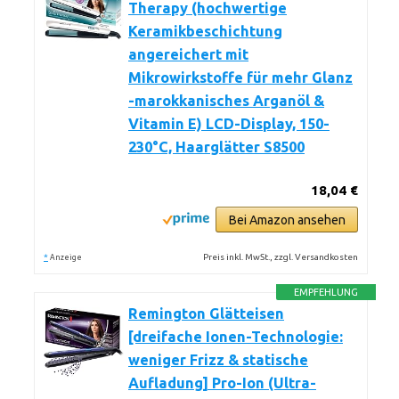
Therapy (hochwertige
Keramikbeschichtung
angereichert mit
Mikrowirkstoffe für mehr Glanz
-marokkanisches Arganöl &
Vitamin E) LCD-Display, 150-
230°C, Haarglätter S8500
18,04 €
Bei Amazon ansehen
*
Preis inkl. MwSt., zzgl. Versandkosten
Anzeige
EMPFEHLUNG
Remington Glätteisen
[dreifache Ionen-Technologie:
weniger Frizz & statische
Aufladung] Pro-Ion (Ultra-