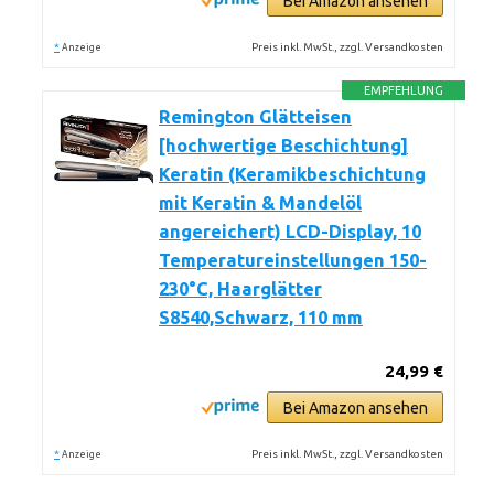
Bei Amazon ansehen
*
Preis inkl. MwSt., zzgl. Versandkosten
Anzeige
EMPFEHLUNG
Remington Glätteisen
[hochwertige Beschichtung]
Keratin (Keramikbeschichtung
mit Keratin & Mandelöl
angereichert) LCD-Display, 10
Temperatureinstellungen 150-
230°C, Haarglätter
S8540,Schwarz, 110 mm
24,99 €
Bei Amazon ansehen
*
Preis inkl. MwSt., zzgl. Versandkosten
Anzeige