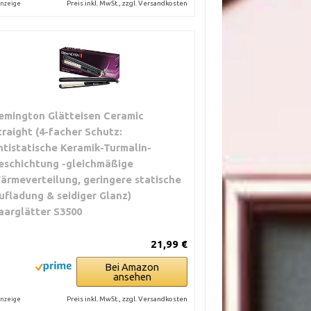
Preis inkl. MwSt., zzgl. Versandkosten
nzeige
emington Glätteisen Ceramic
traight (4-facher Schutz:
ntistatische Keramik-Turmalin-
eschichtung -gleichmäßige
ärmeverteilung, geringere statische
ufladung & seidiger Glanz)
aarglätter S3500
21,99 €
Bei Amazon
ansehen
Preis inkl. MwSt., zzgl. Versandkosten
nzeige