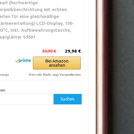
earl (hochwertige
eramikbeschichtung mit echten
erlen für eine gleichmäßige
ärmeverteilung) LCD-Display, 150-
35°C, inkl. Aufbewahrungstasche,
aarglätter S9501
39,99 €
29,98 €
Bei Amazon
ansehen
Preis inkl. MwSt., zzgl. Versandkosten
nzeige
hen
Suchen