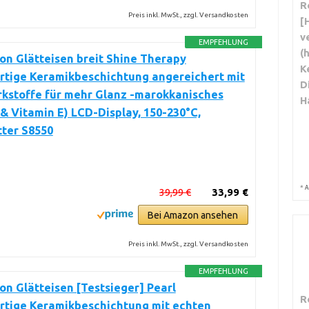
R
Preis inkl. MwSt., zzgl. Versandkosten
[
v
EMPFEHLUNG
(
n Glätteisen breit Shine Therapy
K
rtige Keramikbeschichtung angereichert mit
D
kstoffe für mehr Glanz -marokkanisches
H
& Vitamin E) LCD-Display, 150-230°C,
ter S8550
*
A
39,99 €
33,99 €
Bei Amazon ansehen
Preis inkl. MwSt., zzgl. Versandkosten
EMPFEHLUNG
n Glätteisen [Testsieger] Pearl
R
rtige Keramikbeschichtung mit echten