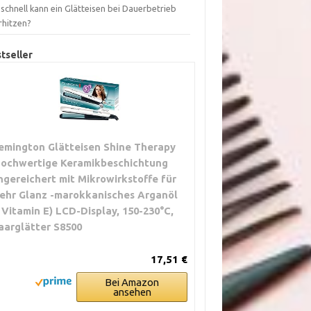
schnell kann ein Glätteisen bei Dauerbetrieb
rhitzen?
tseller
emington Glätteisen Shine Therapy
hochwertige Keramikbeschichtung
ngereichert mit Mikrowirkstoffe für
ehr Glanz -marokkanisches Arganöl
 Vitamin E) LCD-Display, 150-230°C,
aarglätter S8500
17,51 €
Bei Amazon
ansehen