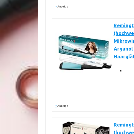
*
Anzeige
Remingto
(hochwe
Mikrowir
Arganöl 
Haarglät
*
Anzeige
Remingto
(hochwe