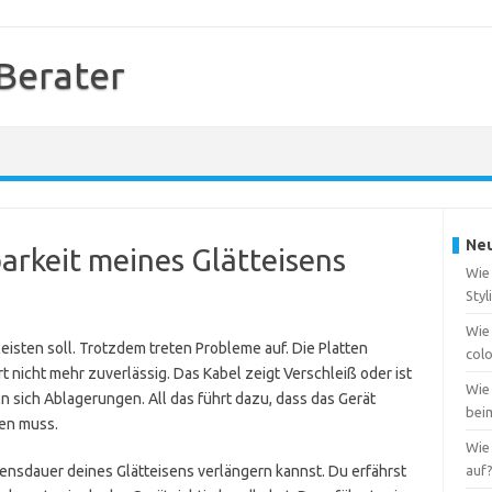
 Berater
Neu
barkeit meines Glätteisens
Wie 
Styl
Wie
leisten soll. Trotzdem treten Probleme auf. Die Platten
col
t nicht mehr zuverlässig. Das Kabel zeigt Verschleiß oder ist
Wie
 sich Ablagerungen. All das führt dazu, dass das Gerät
bei
den muss.
Wie 
bensdauer deines Glätteisens verlängern kannst. Du erfährst
auf