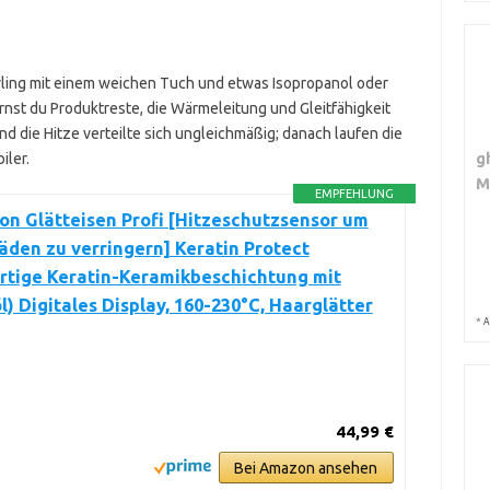
yling mit einem weichen Tuch und etwas Isopropanol oder
ernst du Produktreste, die Wärmeleitung und Gleitfähigkeit
nd die Hitze verteilte sich ungleichmäßig; danach laufen die
g
iler.
M
EMPFEHLUNG
n Glätteisen Profi [Hitzeschutzsensor um
den zu verringern] Keratin Protect
rtige Keratin-Keramikbeschichtung mit
) Digitales Display, 160-230°C, Haarglätter
*
A
44,99 €
Bei Amazon ansehen