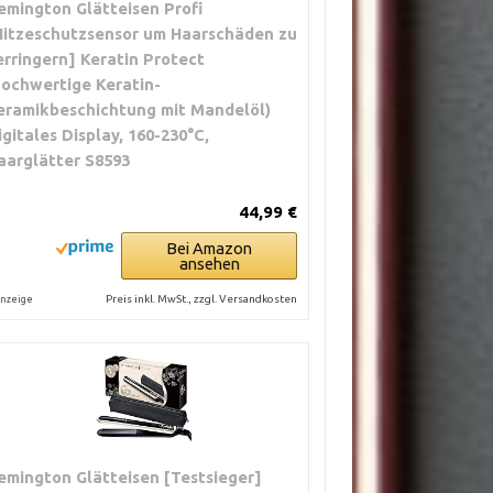
emington Glätteisen Profi
Hitzeschutzsensor um Haarschäden zu
erringern] Keratin Protect
hochwertige Keratin-
eramikbeschichtung mit Mandelöl)
igitales Display, 160-230°C,
aarglätter S8593
44,99 €
Bei Amazon
ansehen
Preis inkl. MwSt., zzgl. Versandkosten
nzeige
emington Glätteisen [Testsieger]