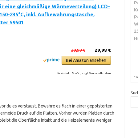
P
ür eine gleichmäßige Wärmeverteilung) LCD-
K
 150-235°C, inkl. Aufbewahrungstasche,
P
ter S9501
W
2
H
39,99 €
29,98 €
Bei Amazon ansehen
Preis inkl. MwSt., zzgl. Versandkosten
*
A
Suc
vor du es verstaust. Bewahre es flach in einer gepolsterten
ermeide Druck auf die Platten. Vorher wurden Platten durch
leibt die Oberfläche intakt und die Heizelemente weniger