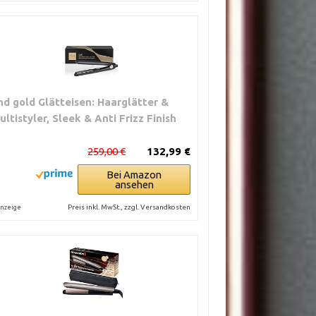
hd gold Glätteisen: Haarglätter &
ultistyler, Sleek & Anti Frizz Finish
259,00 €
132,99 €
Bei Amazon
ansehen
Preis inkl. MwSt., zzgl. Versandkosten
nzeige