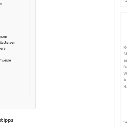
*
A
ge
?
eisen
lätteisen
R
here
S
a
inweise
B
W
A
H
stipps
*
A