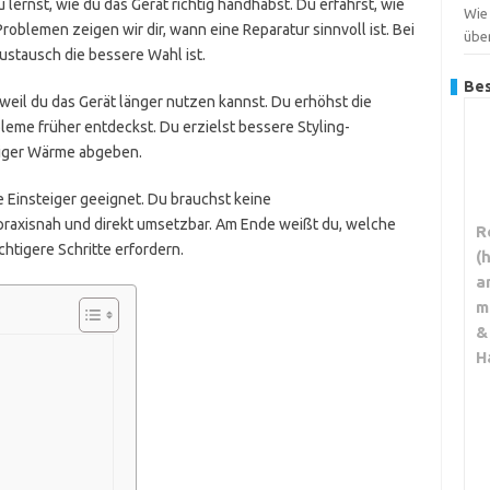
lernst, wie du das Gerät richtig handhabst. Du erfährst, wie
Wie 
oblemen zeigen wir dir, wann eine Reparatur sinnvoll ist. Bei
übe
ustausch die bessere Wahl ist.
Bes
, weil du das Gerät länger nutzen kannst. Du erhöhst die
leme früher entdeckst. Du erzielst bessere Styling-
ßiger Wärme abgeben.
e Einsteiger geeignet. Du brauchst keine
praxisnah und direkt umsetzbar. Am Ende weißt du, welche
R
tigere Schritte erfordern.
(
a
m
&
H