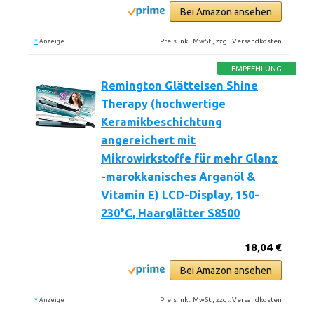
Bei Amazon ansehen
*
Preis inkl. MwSt., zzgl. Versandkosten
Anzeige
EMPFEHLUNG
Remington Glätteisen Shine
Therapy (hochwertige
Keramikbeschichtung
angereichert mit
Mikrowirkstoffe für mehr Glanz
-marokkanisches Arganöl &
Vitamin E) LCD-Display, 150-
230°C, Haarglätter S8500
18,04 €
Bei Amazon ansehen
*
Preis inkl. MwSt., zzgl. Versandkosten
Anzeige