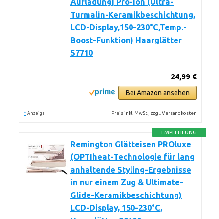
Aufladung] Pro-Ion (Ultra-
Turmalin-Keramikbeschichtung,
LCD-Display,150-230°C,Temp.-
Boost-Funktion) Haarglätter
S7710
24,99 €
Bei Amazon ansehen
*
Preis inkl. MwSt., zzgl. Versandkosten
Anzeige
EMPFEHLUNG
Remington Glätteisen PROluxe
(OPTIheat-Technologie für lang
anhaltende Styling-Ergebnisse
in nur einem Zug & Ultimate-
Glide-Keramikbeschichtung)
LCD-Display, 150-230°C,