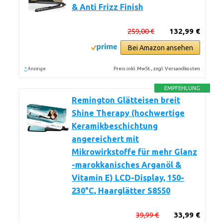
& Anti Frizz Finish
259,00 €
132,99 €
Bei Amazon ansehen
*
Preis inkl. MwSt., zzgl. Versandkosten
Anzeige
EMPFEHLUNG
Remington Glätteisen breit
Shine Therapy (hochwertige
Keramikbeschichtung
angereichert mit
Mikrowirkstoffe für mehr Glanz
-marokkanisches Arganöl &
Vitamin E) LCD-Display, 150-
230°C, Haarglätter S8550
39,99 €
33,99 €