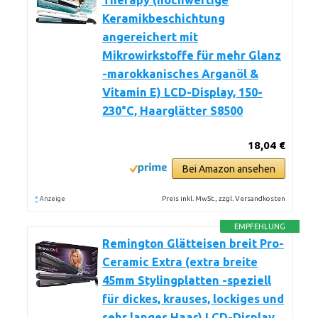
Therapy (hochwertige
Keramikbeschichtung
angereichert mit
Mikrowirkstoffe für mehr Glanz
-marokkanisches Arganöl &
Vitamin E) LCD-Display, 150-
230°C, Haarglätter S8500
18,04 €
Bei Amazon ansehen
*
Preis inkl. MwSt., zzgl. Versandkosten
Anzeige
EMPFEHLUNG
Remington Glätteisen breit Pro-
Ceramic Extra (extra breite
45mm Stylingplatten -speziell
für dickes, krauses, lockiges und
sehr langes Haar) LCD-Display,