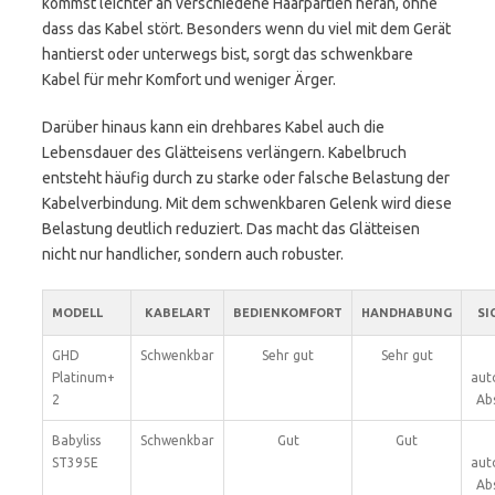
kommst leichter an verschiedene Haarpartien heran, ohne
dass das Kabel stört. Besonders wenn du viel mit dem Gerät
hantierst oder unterwegs bist, sorgt das schwenkbare
Kabel für mehr Komfort und weniger Ärger.
Darüber hinaus kann ein drehbares Kabel auch die
Lebensdauer des Glätteisens verlängern. Kabelbruch
entsteht häufig durch zu starke oder falsche Belastung der
Kabelverbindung. Mit dem schwenkbaren Gelenk wird diese
Belastung deutlich reduziert. Das macht das Glätteisen
nicht nur handlicher, sondern auch robuster.
MODELL
KABELART
BEDIENKOMFORT
HANDHABUNG
SI
GHD
Schwenkbar
Sehr gut
Sehr gut
Platinum+
aut
2
Ab
Babyliss
Schwenkbar
Gut
Gut
ST395E
aut
Ab