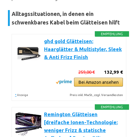
Alltagssituationen, in denen ein
schwenkbares Kabel beim Glätteisen hilft
EMPFEHLUNG
ghd gold Glätteisen:
Haarglätter & Multistyler, Sleek
& Anti Frizz Finish
259,00 €
132,99 €
Bei Amazon ansehen
*
Preis inkl. MwSt., zzgl. Versandkosten
Anzeige
EMPFEHLUNG
Remington Glätteisen
[dreifache Ionen-Technologie:
weniger Frizz & statische