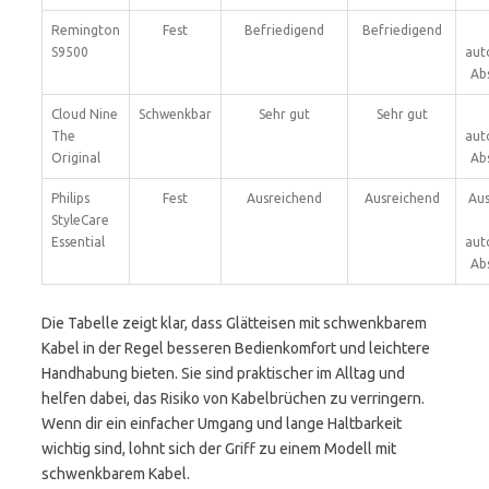
Remington
Fest
Befriedigend
Befriedigend
S9500
aut
Ab
Cloud Nine
Schwenkbar
Sehr gut
Sehr gut
The
aut
Original
Ab
Philips
Fest
Ausreichend
Ausreichend
Aus
StyleCare
Essential
aut
Ab
Die Tabelle zeigt klar, dass Glätteisen mit schwenkbarem
Kabel in der Regel besseren Bedienkomfort und leichtere
Handhabung bieten. Sie sind praktischer im Alltag und
helfen dabei, das Risiko von Kabelbrüchen zu verringern.
Wenn dir ein einfacher Umgang und lange Haltbarkeit
wichtig sind, lohnt sich der Griff zu einem Modell mit
schwenkbarem Kabel.