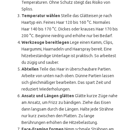
Temperaturen. Ohne Schutz steigt das Risiko von
Spliss.
Temperatur wählen
Stelle das Glätteisen je nach
Haartyp ein. Feines Haar 120 bis 160 °C. Normales
Haar 140 bis 170 °C. Dickes oder krauses Haar 170 bis
200 °C. Beginne niedrig und erhöhe nur bei Bedarf.
Werkzeuge bereitlegen
Lege einen Kamm, Clips,
Haargummi, Haarnadeln und Haarspray bereit. Eine
hitzebeständige Unterlage ist praktisch. So arbeitest
du zügig und sauber.
Abteilen
Teile das Haar in überschaubare Partien.
Arbeite von unten nach oben. Dünne Partien lassen
sich gleichmäßiger bearbeiten. Das spart Zeit und
reduziert Wiederholungen.
Ansatz und Längen glätten
Glätte kurze Züge nahe
am Ansatz, um Frizz zu bändigen. Ziehe das Eisen
dann langsam durch die Längen. Halte jede Strähne
nur kurz zwischen den Platten. Zu lange
Berührungen erhöhen die Hitzebelastung.
Face‑Framing formen
Nimm schmale Strähnen am