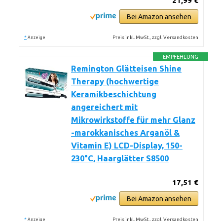
21,99 €
Bei Amazon ansehen
*
Preis inkl. MwSt., zzgl. Versandkosten
Anzeige
EMPFEHLUNG
Remington Glätteisen Shine
Therapy (hochwertige
Keramikbeschichtung
angereichert mit
Mikrowirkstoffe für mehr Glanz
-marokkanisches Arganöl &
Vitamin E) LCD-Display, 150-
230°C, Haarglätter S8500
17,51 €
Bei Amazon ansehen
*
Preis inkl. MwSt., zzgl. Versandkosten
Anzeige