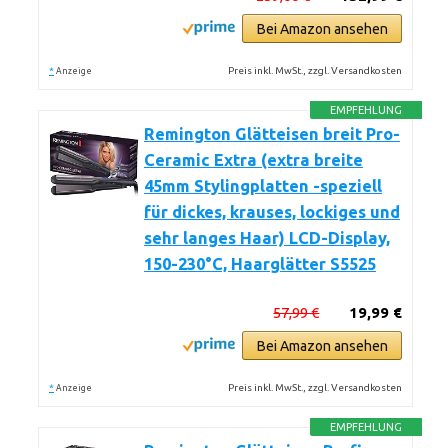
Bei Amazon ansehen
*
Preis inkl. MwSt., zzgl. Versandkosten
Anzeige
EMPFEHLUNG
Remington Glätteisen breit Pro-
Ceramic Extra (extra breite
45mm Stylingplatten -speziell
für dickes, krauses, lockiges und
sehr langes Haar) LCD-Display,
150-230°C, Haarglätter S5525
57,99 €
19,99 €
Bei Amazon ansehen
*
Preis inkl. MwSt., zzgl. Versandkosten
Anzeige
EMPFEHLUNG