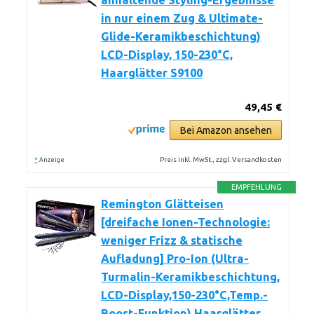
anhaltende Styling-Ergebnisse
in nur einem Zug & Ultimate-
Glide-Keramikbeschichtung)
LCD-Display, 150-230°C,
Haarglätter S9100
49,45 €
Bei Amazon ansehen
*
Preis inkl. MwSt., zzgl. Versandkosten
Anzeige
EMPFEHLUNG
Remington Glätteisen
[dreifache Ionen-Technologie:
weniger Frizz & statische
Aufladung] Pro-Ion (Ultra-
Turmalin-Keramikbeschichtung,
LCD-Display,150-230°C,Temp.-
Boost-Funktion) Haarglätter