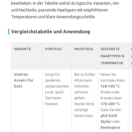
bearbeiten. In der Tabelle siehst du typische Varianten, Vor-
und Nachteile, passende Haartypen mit empfohlenen
Temperaturen und klare Anwendungsschritte.
Vergleichstabelle und Anwendung
VARIANTE
VORTEILE
NACHTEILE
GEEIGNETE
HAARTYPEN &
TEMPERATUR
Glatten
Sorgt für
Bei zu hoher
Feines bis
Ansatz für
sauberen,
Hitze kann
normales Haar:
Dutt
aufgeräumten
Volumen
120–160 °C
.
Look. Spart
verloren
Dickes oder
Zeit beim
gehen.
krauses Haar:
Fixieren.
Starke Hitze
170–200 °C
.
schädigt
Gute Geräte:
feines Haar.
ghd Gold
Styler
oder
Remington