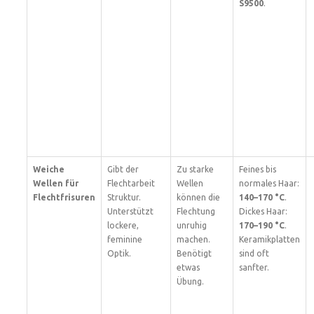
S9500
.
Weiche
Gibt der
Zu starke
Feines bis
Wellen für
Flechtarbeit
Wellen
normales Haar:
Flechtfrisuren
Struktur.
können die
140–170 °C
.
Unterstützt
Flechtung
Dickes Haar:
lockere,
unruhig
170–190 °C
.
feminine
machen.
Keramikplatten
Optik.
Benötigt
sind oft
etwas
sanfter.
Übung.