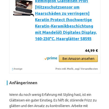
Remington Glätteisen Profi
[Hitzeschutzsensor um
Haarschäden zu verringern]
Keratin Protect (hochwertige
Keratin-Keramikbeschichtung
mit Mandelöl) Digitales Display,
160-230°C, Haarglätter S8593
44,99 €
Bei Amazon ansehen
*
Preis inkl. MwSt., zzgl. Versandkosten
Anzeige
Anfängerinnen
Wenn du noch wenig Erfahrung mit Styling hast, ist ein
Glätteisen ein guter Einstieg. Es hilft dir, störende Frizz zu
glätten und den Ansatz zu kontrollieren. Arbeite mit