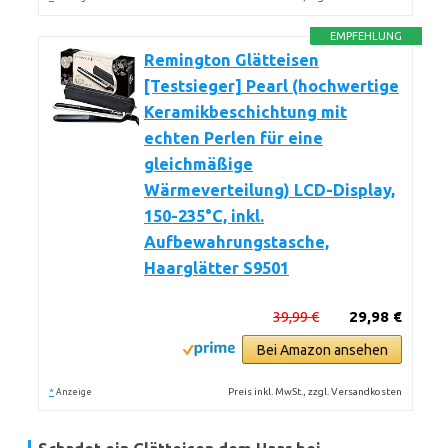
EMPFEHLUNG
Remington Glätteisen
[Testsieger] Pearl (hochwertige
Keramikbeschichtung mit
echten Perlen für eine
gleichmäßige
Wärmeverteilung) LCD-Display,
150-235°C, inkl.
Aufbewahrungstasche,
Haarglätter S9501
39,99 €
29,98 €
Bei Amazon ansehen
*
Preis inkl. MwSt., zzgl. Versandkosten
Anzeige