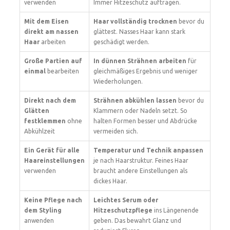
verwenden
Immer Hitzeschutz auftragen.
Mit dem Eisen
Haar vollständig trocknen
bevor du
direkt am nassen
glättest. Nasses Haar kann stark
Haar
arbeiten
geschädigt werden.
Große Partien auf
In dünnen Strähnen arbeiten
für
einmal
bearbeiten
gleichmäßiges Ergebnis und weniger
Wiederholungen.
Direkt nach dem
Strähnen abkühlen lassen
bevor du
Glätten
Klammern oder Nadeln setzt. So
festklemmen
ohne
halten Formen besser und Abdrücke
Abkühlzeit
vermeiden sich.
Ein Gerät für alle
Temperatur und Technik anpassen
Haareinstellungen
je nach Haarstruktur. Feines Haar
verwenden
braucht andere Einstellungen als
dickes Haar.
Keine Pflege nach
Leichtes Serum oder
dem Styling
Hitzeschutzpflege
ins Längenende
anwenden
geben. Das bewahrt Glanz und