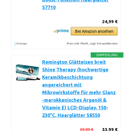
S7710
24,99 €
Bei Amazon ansehen
*
Preis inkl. MwSt., zzgl. Versandkosten
Anzeige
EMPFEHLUNG
Remington Glätteisen breit
Shine Therapy (hochwertige
Keramikbeschichtung
angereichert mit
Mikrowirkstoffe für mehr Glanz
-marokkanisches Arganöl &
Vitamin E) LCD-Display, 150-
230°C, Haarglätter S8550
39,99 €
33,99 €