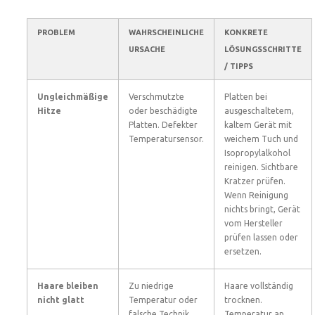
PROBLEM
WAHRSCHEINLICHE
KONKRETE
URSACHE
LÖSUNGSSCHRITTE
/ TIPPS
Ungleichmäßige
Verschmutzte
Platten bei
Hitze
oder beschädigte
ausgeschaltetem,
Platten. Defekter
kaltem Gerät mit
Temperatursensor.
weichem Tuch und
Isopropylalkohol
reinigen. Sichtbare
Kratzer prüfen.
Wenn Reinigung
nichts bringt, Gerät
vom Hersteller
prüfen lassen oder
ersetzen.
Haare bleiben
Zu niedrige
Haare vollständig
nicht glatt
Temperatur oder
trocknen.
falsche Technik.
Temperatur an