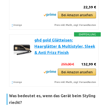
22,39 €
Bei Amazon ansehen
*
Preis inkl. MwSt., zzgl. Versandkosten
Anzeige
EMPFEHLUNG
ghd gold Glätteisen:
Haarglätter & Multistyler, Sleek
& Anti Frizz Finish
259,00 €
132,99 €
Bei Amazon ansehen
*
Preis inkl. MwSt., zzgl. Versandkosten
Anzeige
Was bedeutet es, wenn das Gerät beim Styling
riecht?