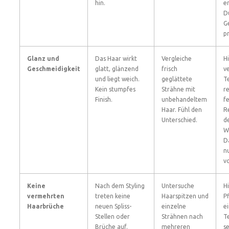
hin.
e
D
G
p
Glanz und
Das Haar wirkt
Vergleiche
H
Geschmeidigkeit
glatt, glänzend
frisch
v
und liegt weich.
geglättete
T
Kein stumpfes
Strähne mit
r
Finish.
unbehandeltem
f
Haar. Fühl den
R
Unterschied.
d
W
D
nu
v
Keine
Nach dem Styling
Untersuche
H
vermehrten
treten keine
Haarspitzen und
P
Haarbrüche
neuen Spliss-
einzelne
e
Stellen oder
Strähnen nach
T
Brüche auf.
mehreren
s