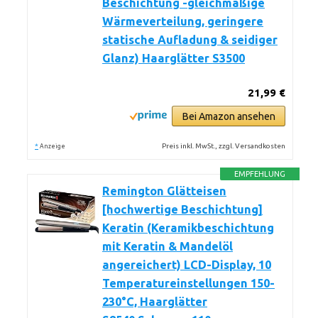
Beschichtung -gleichmäßige
Wärmeverteilung, geringere
statische Aufladung & seidiger
Glanz) Haarglätter S3500
21,99 €
Bei Amazon ansehen
*
Preis inkl. MwSt., zzgl. Versandkosten
Anzeige
EMPFEHLUNG
Remington Glätteisen
[hochwertige Beschichtung]
Keratin (Keramikbeschichtung
mit Keratin & Mandelöl
angereichert) LCD-Display, 10
Temperatureinstellungen 150-
230°C, Haarglätter