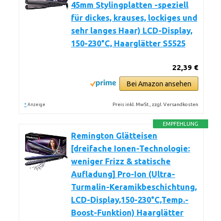
45mm Stylingplatten -speziell
für dickes, krauses, lockiges und
sehr langes Haar) LCD-Display,
150-230°C, Haarglätter S5525
22,39 €
Bei Amazon ansehen
*
Preis inkl. MwSt., zzgl. Versandkosten
Anzeige
EMPFEHLUNG
Remington Glätteisen
[dreifache Ionen-Technologie:
weniger Frizz & statische
Aufladung] Pro-Ion (Ultra-
Turmalin-Keramikbeschichtung,
LCD-Display,150-230°C,Temp.-
Boost-Funktion) Haarglätter