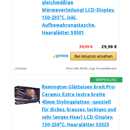
gleichmäßige
Wärmeverteilung) LCD-Display,
150-235°C, inkl.
Aufbewahrungstasche,
Haarglätter S9501
39,99 €
29,98 €
Bei Amazon ansehen
*
Preis inkl. MwSt., zzgl. Versandkosten
Anzeige
EMPFEHLUNG
Remington Glätteisen breit Pro-
Ceramic Extra (extra breite
45mm Stylingplatten -speziell
für dickes, krauses, lockiges und
sehr langes Haar) LCD-Display,
150-230°C, Haarglätter S5525