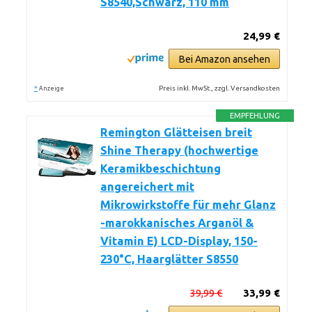
S8540,Schwarz, 110 mm
24,99 €
Bei Amazon ansehen
*
Preis inkl. MwSt., zzgl. Versandkosten
Anzeige
EMPFEHLUNG
Remington Glätteisen breit
Shine Therapy (hochwertige
Keramikbeschichtung
angereichert mit
Mikrowirkstoffe für mehr Glanz
-marokkanisches Arganöl &
Vitamin E) LCD-Display, 150-
230°C, Haarglätter S8550
39,99 €
33,99 €