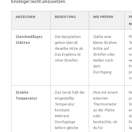
Einsteiger leicht umzusetzen.
ANZEICHEN
BEDEUTUNG
WIE PRÜFEN
P
M
Gleichmäßiges
Die Heizplatten
Glätte eine
Pl
Glätten
geben überall
kleine Strähne.
T
dieselbe Hitze ab.
Achte auf
e
Das Ergebnis ist
Streifen oder
ni
ohne Streifen.
Wellen nach
w
dem
P
Durchgang.
p
o
Stabile
Das Gerät hält die
Miss mit einem
N
Temperatur
eingestellte
externen
p
Temperatur
Thermometer
V
konstant.
an der Platte
ei
Mehrere
oder
d
Durchgänge
beobachte, ob
F
liefern gleiche
du für
S