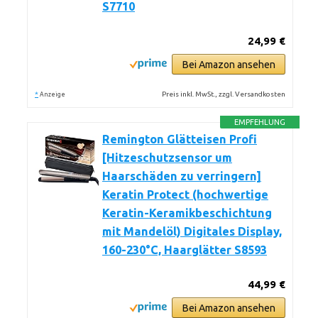
S7710
24,99 €
Bei Amazon ansehen
*
Preis inkl. MwSt., zzgl. Versandkosten
Anzeige
EMPFEHLUNG
Remington Glätteisen Profi
[Hitzeschutzsensor um
Haarschäden zu verringern]
Keratin Protect (hochwertige
Keratin-Keramikbeschichtung
mit Mandelöl) Digitales Display,
160-230°C, Haarglätter S8593
44,99 €
Bei Amazon ansehen