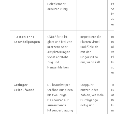
Heizelement
P
arbeiten ruhig.
S
k
o
e
Platten ohne
Glättfläche ist
Inspektiere die
B
Beschädigungen
glatt und frei von
Platten visuell
B
Kratzern oder
und fühle sie
n
Absplitterungen.
mit der
v
Sonst entsteht
Fingerspitze
P
Zug und
nur, wenn kalt.
H
Hängenbleiben.
s
e
Geringer
Du brauchst pro
Stoppuhr
T
Zeitaufwand
Strähne nur einen
nutzen oder
H
bis zwei Züge.
zählen, wie viele
a
Das deutet auf
Durchgänge
B
ausreichende
nötig sind.
f
Hitzeübertragung
n