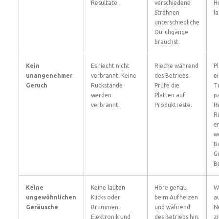
Resultate.
verschiedene
H
Strähnen
la
unterschiedliche
Durchgänge
brauchst.
Kein
Es riecht nicht
Rieche während
P
unangenehmer
verbrannt. Keine
des Betriebs.
e
Geruch
Rückstände
Prüfe die
T
werden
Platten auf
p
verbrannt.
Produktreste.
R
R
e
w
B
G
B
Keine
Keine lauten
Höre genau
W
ungewöhnlichen
Klicks oder
beim Aufheizen
a
Geräusche
Brummen.
und während
N
Elektronik und
des Betriebs hin.
z