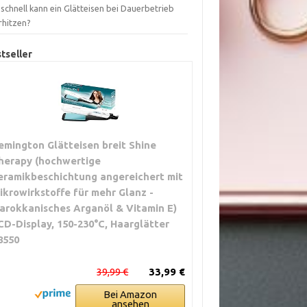
schnell kann ein Glätteisen bei Dauerbetrieb
rhitzen?
tseller
emington Glätteisen breit Shine
herapy (hochwertige
eramikbeschichtung angereichert mit
ikrowirkstoffe für mehr Glanz -
arokkanisches Arganöl & Vitamin E)
CD-Display, 150-230°C, Haarglätter
8550
39,99 €
33,99 €
Bei Amazon
ansehen