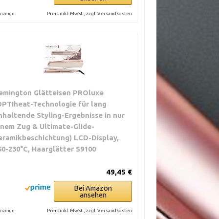
Preis inkl. MwSt., zzgl. Versandkosten
nzeige
emington Glätteisen PROluxe
OPTIheat-Technologie für lang
nhaltende Styling-Ergebnisse in nur
inem Zug & Ultimate-Glide-
eramikbeschichtung) LCD-Display,
50-230°C, Haarglätter S9100
49,45 €
Bei Amazon
ansehen
Preis inkl. MwSt., zzgl. Versandkosten
nzeige