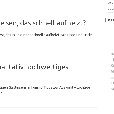
Wie 
übe
Bes
teisen, das schnell aufheizt?
est, das in Sekundenschnelle aufheizt. Mit Tipps und Tricks
R
T
ualitativ hochwertiges
K
M
m
L
tigen Glätteisens ankommt! Tipps zur Auswahl + wichtige
S
r.