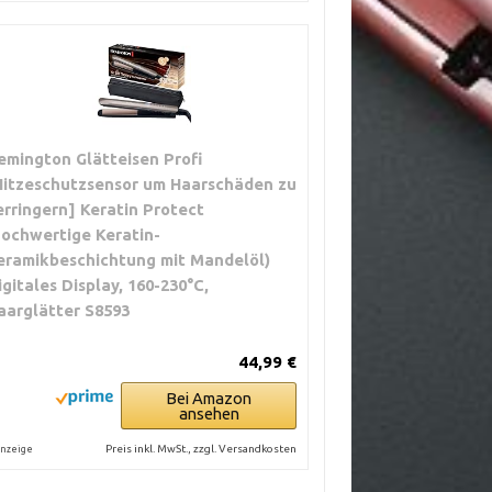
emington Glätteisen Profi
Hitzeschutzsensor um Haarschäden zu
erringern] Keratin Protect
hochwertige Keratin-
eramikbeschichtung mit Mandelöl)
igitales Display, 160-230°C,
aarglätter S8593
44,99 €
Bei Amazon
ansehen
Preis inkl. MwSt., zzgl. Versandkosten
nzeige