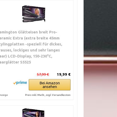
emington Glätteisen breit Pro-
eramic Extra (extra breite 45mm
tylingplatten -speziell für dickes,
rauses, lockiges und sehr langes
aar) LCD-Display, 150-230°C,
aarglätter S5525
57,99 €
19,99 €
Bei Amazon
ansehen
Preis inkl. MwSt., zzgl. Versandkosten
nzeige