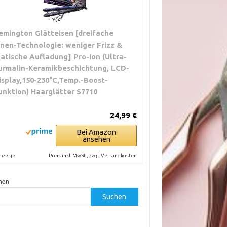
emington Glätteisen [dreifache
onen-Technologie: weniger Frizz &
tatische Aufladung] Pro-Ion (Ultra-
urmalin-Keramikbeschichtung, LCD-
isplay,150-230°C,Temp.-Boost-
unktion) Haarglätter S7710
24,99 €
Bei Amazon
ansehen
Preis inkl. MwSt., zzgl. Versandkosten
nzeige
hen
Suchen