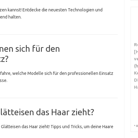
tzen kannst! Entdecke die neuesten Technologien und
end halten.
R
nen sich für den
[
tz?
v
(
K
Erfahre, welche Modelle sich für den professionellen Einsatz
D
sse.
H
ätteisen das Haar zieht?
 Glätteisen das Haar zieht! Tipps und Tricks, um deine Haare
*
A