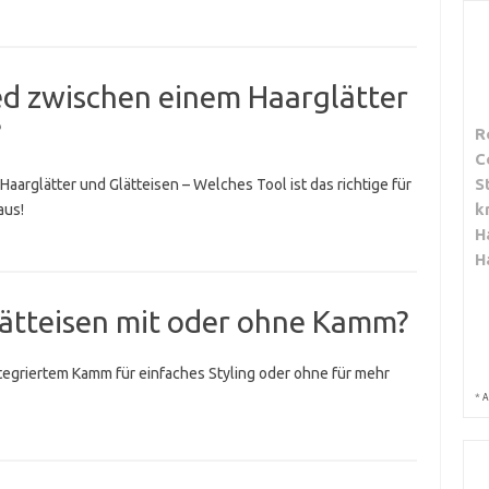
ed zwischen einem Haarglätter
?
R
C
S
arglätter und Glätteisen – Welches Tool ist das richtige für
k
aus!
H
H
Glätteisen mit oder ohne Kamm?
tegriertem Kamm für einfaches Styling oder ohne für mehr
*
A