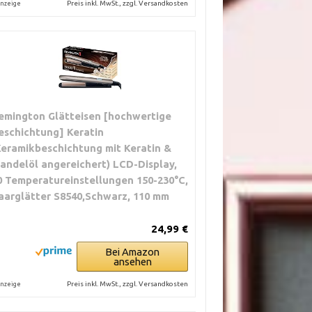
Preis inkl. MwSt., zzgl. Versandkosten
nzeige
emington Glätteisen [hochwertige
eschichtung] Keratin
Keramikbeschichtung mit Keratin &
andelöl angereichert) LCD-Display,
0 Temperatureinstellungen 150-230°C,
aarglätter S8540,Schwarz, 110 mm
24,99 €
Bei Amazon
ansehen
Preis inkl. MwSt., zzgl. Versandkosten
nzeige