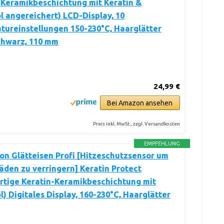
(Keramikbeschichtung mit Keratin &
 angereichert) LCD-Display, 10
ureinstellungen 150-230°C, Haarglätter
chwarz, 110 mm
24,99 €
Bei Amazon ansehen
Preis inkl. MwSt., zzgl. Versandkosten
EMPFEHLUNG
n Glätteisen Profi [Hitzeschutzsensor um
den zu verringern] Keratin Protect
rtige Keratin-Keramikbeschichtung mit
) Digitales Display, 160-230°C, Haarglätter