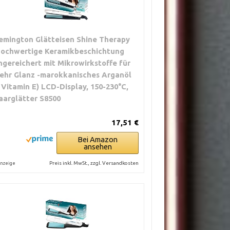
emington Glätteisen Shine Therapy
hochwertige Keramikbeschichtung
ngereichert mit Mikrowirkstoffe für
ehr Glanz -marokkanisches Arganöl
 Vitamin E) LCD-Display, 150-230°C,
aarglätter S8500
17,51 €
Bei Amazon
ansehen
Preis inkl. MwSt., zzgl. Versandkosten
nzeige