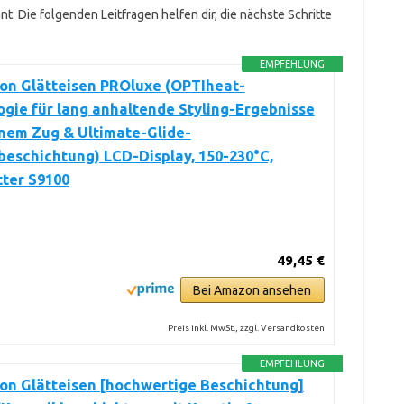
nt. Die folgenden Leitfragen helfen dir, die nächste Schritte
EMPFEHLUNG
on Glätteisen PROluxe (OPTIheat-
gie für lang anhaltende Styling-Ergebnisse
inem Zug & Ultimate-Glide-
eschichtung) LCD-Display, 150-230°C,
ter S9100
49,45 €
Bei Amazon ansehen
Preis inkl. MwSt., zzgl. Versandkosten
EMPFEHLUNG
on Glätteisen [hochwertige Beschichtung]