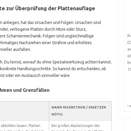
te zur Überprüfung der Plattenauflage
an anliegen, hat das Ursachen und Folgen. Ursachen sind
der, verbogene Platten durch Hitze oder Sturz,
R
ere Scharniermechanik. Folgen sind ungleichmäßige
(
 mehrmaliges Nachziehen einer Strähne und erhöhtes
a
neller ausfallen.
e
sch. Du lernst, worauf du ohne Spezialwerkzeug achten kannst.
K
nkrete Handlungsschritte. So kannst du entscheiden, ob
1
ist oder ein Austausch sinnvoller wäre.
ahmen und Grenzfällen
*
A
WANN FACHBETRIEB / ERSETZEN
NÖTIG
 abkühlen lassen. Platten
Bei großen Abplatzungen der