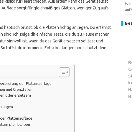
res Risiko für Haarschäden. Außerdem kann das Gerät selbst
Wie 
e Auflage sorgt für gleichmäßiges Glätten, weniger Zug aufs
auf
Bes
d haptisch prüfst, ob die Platten richtig anliegen. Du erfährst,
sind. Ich zeige dir einfache Tests, die du zu Hause machen
ur sinnvoll ist, wann du das Gerät ersetzen solltest und
So triffst du informierte Entscheidungen und schützt dein
R
C
S
k
berprüfung der Plattenauflage
H
men und Grenzfällen
ken oder ersetzen?
H
ehlungen
 der Plattenauflage
atten plan bleiben