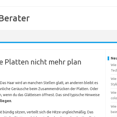
 Berater
Neu
ie Platten nicht mehr plan
Wie
Tec
Wie 
 Das Haar wird an manchen Stellen glatt, an anderen bleibt es
Styl
nliche Geräusche beim Zusammendrücken der Platten. Oder
Wie
n, wenn du das Glätteisen öffnest. Das sind typische Hinweise
col
nliegen
.
Wie
t bündig sitzen, verteilt sich die Hitze ungleichmäßig. Das
bei