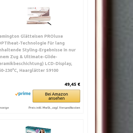
emington Glätteisen PROluxe
OPTIheat-Technologie für lang
nhaltende Styling-Ergebnisse in nur
inem Zug & Ultimate-Glide-
eramikbeschichtung) LCD-Display,
50-230°C, Haarglätter S9100
49,45 €
Bei Amazon
ansehen
Preis inkl. MwSt., zzgl. Versandkosten
nzeige