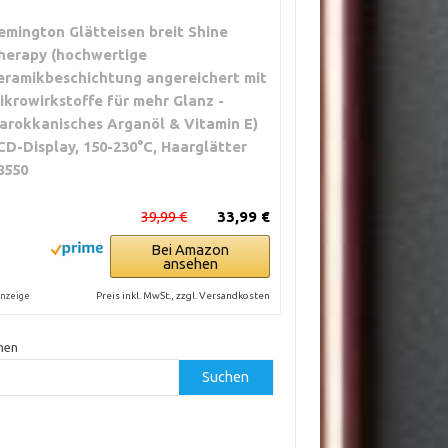
emington Glätteisen breit Shine
herapy (hochwertige
eramikbeschichtung angereichert mit
ikrowirkstoffe für mehr Glanz -
arokkanisches Arganöl & Vitamin E)
CD-Display, 150-230°C, Haarglätter
8550
39,99 €
33,99 €
Bei Amazon
ansehen
Preis inkl. MwSt., zzgl. Versandkosten
nzeige
hen
Suchen