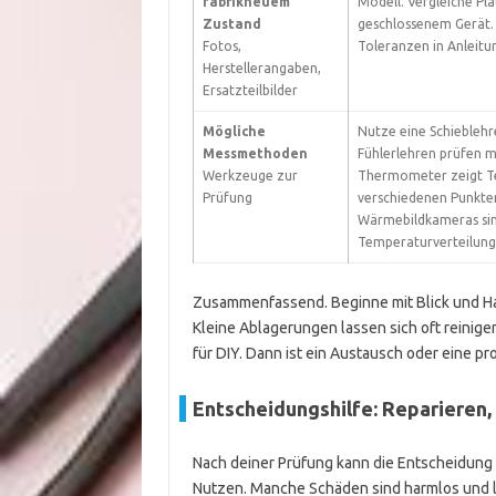
fabrikneuem
Modell. Vergleiche Pl
Zustand
geschlossenem Gerät.
Fotos,
Toleranzen in Anleitu
Herstellerangaben,
Ersatzteilbilder
Mögliche
Nutze eine Schiebleh
Messmethoden
Fühlerlehren prüfen mi
Werkzeuge zur
Thermometer zeigt T
Prüfung
verschiedenen Punkten
Wärmebildkameras sin
Temperaturverteilung
Zusammenfassend. Beginne mit Blick und H
Kleine Ablagerungen lassen sich oft reinige
für DIY. Dann ist ein Austausch oder eine p
Entscheidungshilfe: Reparieren,
Nach deiner Prüfung kann die Entscheidung 
Nutzen. Manche Schäden sind harmlos und le