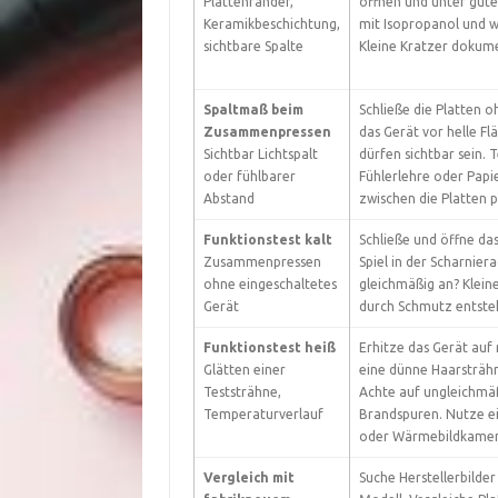
Plattenränder,
öffnen und unter gute
Keramikbeschichtung,
mit Isopropanol und 
sichtbare Spalte
Kleine Kratzer dokum
Spaltmaß beim
Schließe die Platten o
Zusammenpressen
das Gerät vor helle Fl
Sichtbar Lichtspalt
dürfen sichtbar sein. 
oder fühlbarer
Fühlerlehre oder Papie
Abstand
zwischen die Platten p
Funktionstest kalt
Schließe und öffne da
Zusammenpressen
Spiel in der Scharniera
ohne eingeschaltetes
gleichmäßig an? Klein
Gerät
durch Schmutz entste
Funktionstest heiß
Erhitze das Gerät auf
Glätten einer
eine dünne Haarsträhn
Teststrähne,
Achte auf ungleichmä
Temperaturverlauf
Brandspuren. Nutze e
oder Wärmebildkamera
Vergleich mit
Suche Herstellerbilde