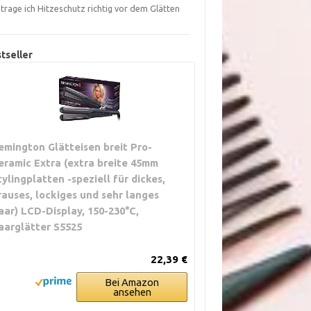
trage ich Hitzeschutz richtig vor dem Glätten
?
tseller
emington Glätteisen breit Pro-
eramic Extra (extra breite 45mm
tylingplatten -speziell für dickes,
rauses, lockiges und sehr langes
aar) LCD-Display, 150-230°C,
aarglätter S5525
22,39 €
Bei Amazon
ansehen