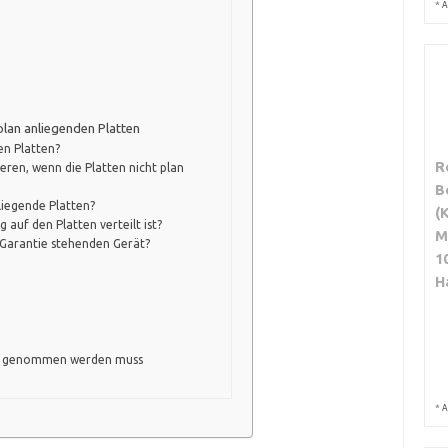
*
A
lan anliegenden Platten
en Platten?
R
ieren, wenn die Platten nicht plan
B
liegende Platten?
(
g auf den Platten verteilt ist?
M
Garantie stehenden Gerät?
1
H
eb genommen werden muss
*
A