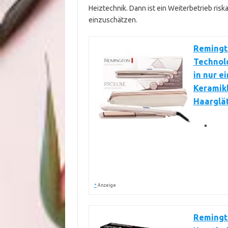
Heiztechnik. Dann ist ein Weiterbetrieb riska
einzuschätzen.
Remingt
Technolo
in nur e
Keramikb
Haarglät
*
Anzeige
Remingt