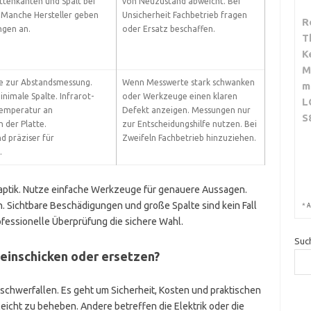
attenkanten und Spalt bei
von Neuzustand abweicht. Bei
 Manche Hersteller geben
Unsicherheit Fachbetrieb fragen
R
ngen an.
oder Ersatz beschaffen.
T
K
M
re zur Abstandsmessung.
Wenn Messwerte stark schwanken
m
nimale Spalte. Infrarot-
oder Werkzeuge einen klaren
L
emperatur an
Defekt anzeigen. Messungen nur
S
 der Platte.
zur Entscheidungshilfe nutzen. Bei
d präziser für
Zweifeln Fachbetrieb hinzuziehen.
.
aptik. Nutze einfache Werkzeuge für genauere Aussagen.
n. Sichtbare Beschädigungen und große Spalte sind kein Fall
*
A
rofessionelle Überprüfung die sichere Wahl.
Suc
 einschicken oder ersetzen?
schwerfallen. Es geht um Sicherheit, Kosten und praktischen
icht zu beheben. Andere betreffen die Elektrik oder die