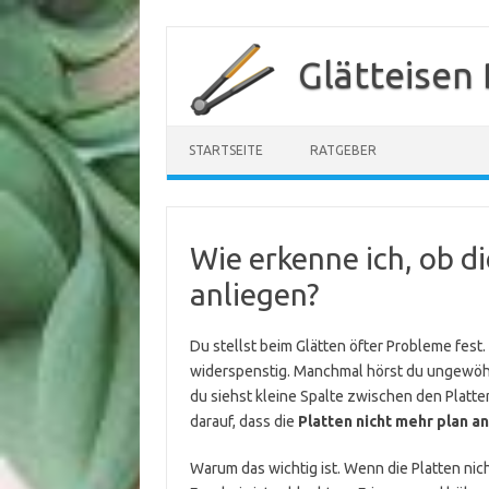
Zum
Inhalt
Glätteisen
springen
STARTSEITE
RATGEBER
Wie erkenne ich, ob d
anliegen?
Du stellst beim Glätten öfter Probleme fest.
widerspenstig. Manchmal hörst du ungewöh
du siehst kleine Spalte zwischen den Platte
darauf, dass die
Platten nicht mehr plan a
Warum das wichtig ist. Wenn die Platten nich