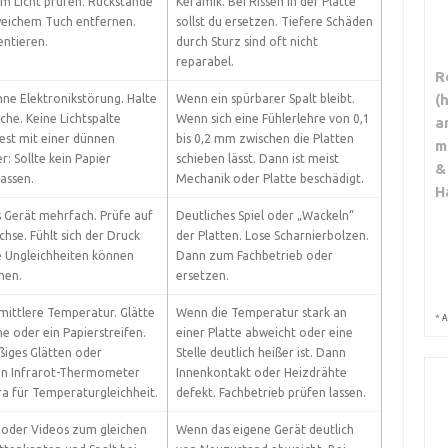
m Licht prüfen. Rückstände
Keramik. Bei Rissen in der Platte
weichem Tuch entfernen.
sollst du ersetzen. Tiefere Schäden
entieren.
durch Sturz sind oft nicht
reparabel.
R
(
hne Elektronikstörung. Halte
Wenn ein spürbarer Spalt bleibt.
äche. Keine Lichtspalte
Wenn sich eine Fühlerlehre von 0,1
a
Test mit einer dünnen
bis 0,2 mm zwischen die Platten
m
r: Sollte kein Papier
schieben lässt. Dann ist meist
&
assen.
Mechanik oder Platte beschädigt.
H
s Gerät mehrfach. Prüfe auf
Deutliches Spiel oder „Wackeln“
chse. Fühlt sich der Druck
der Platten. Lose Scharnierbolzen.
e Ungleichheiten können
Dann zum Fachbetrieb oder
hen.
ersetzen.
 mittlere Temperatur. Glätte
Wenn die Temperatur stark an
*
A
e oder ein Papierstreifen.
einer Platte abweicht oder eine
ßiges Glätten oder
Stelle deutlich heißer ist. Dann
in Infrarot-Thermometer
Innenkontakt oder Heizdrähte
 für Temperaturgleichheit.
defekt. Fachbetrieb prüfen lassen.
r oder Videos zum gleichen
Wenn das eigene Gerät deutlich