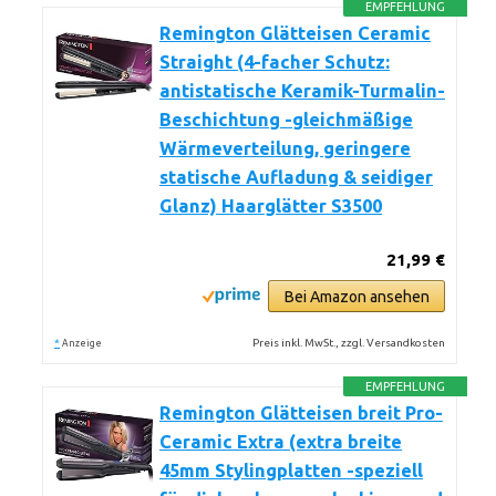
EMPFEHLUNG
Remington Glätteisen Ceramic
Straight (4-facher Schutz:
antistatische Keramik-Turmalin-
Beschichtung -gleichmäßige
Wärmeverteilung, geringere
statische Aufladung & seidiger
Glanz) Haarglätter S3500
21,99 €
Bei Amazon ansehen
*
Preis inkl. MwSt., zzgl. Versandkosten
Anzeige
EMPFEHLUNG
Remington Glätteisen breit Pro-
Ceramic Extra (extra breite
45mm Stylingplatten -speziell