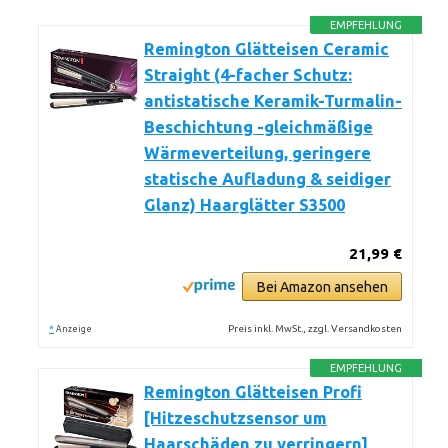
EMPFEHLUNG
Remington Glätteisen Ceramic
Straight (4-facher Schutz:
antistatische Keramik-Turmalin-
Beschichtung -gleichmäßige
Wärmeverteilung, geringere
statische Aufladung & seidiger
Glanz) Haarglätter S3500
21,99 €
Bei Amazon ansehen
*
Preis inkl. MwSt., zzgl. Versandkosten
Anzeige
EMPFEHLUNG
Remington Glätteisen Profi
[Hitzeschutzsensor um
Haarschäden zu verringern]