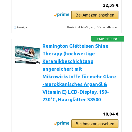
22,39 €
Bei Amazon ansehen
*
Preis inkl. MwSt., zzgl. Versandkosten
Anzeige
EMPFEHLUNG
Remington Glätteisen Shine
Therapy (hochwertige
Keramikbeschichtung
angereichert mit
Mikrowirkstoffe für mehr Glanz
-marokkanisches Arganöl &
Vitamin E) LCD-Display, 150-
230°C, Haarglätter S8500
18,04 €
Bei Amazon ansehen