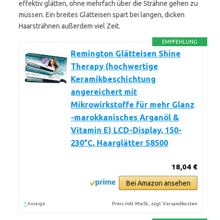
effektiv glätten, ohne mehrfach über die Strähne gehen zu
müssen. Ein breites Glätteisen spart bei langen, dicken
Haarsträhnen außerdem viel Zeit.
EMPFEHLUNG
Remington Glätteisen Shine
Therapy (hochwertige
Keramikbeschichtung
angereichert mit
Mikrowirkstoffe für mehr Glanz
-marokkanisches Arganöl &
Vitamin E) LCD-Display, 150-
230°C, Haarglätter S8500
18,04 €
Bei Amazon ansehen
*
Preis inkl. MwSt., zzgl. Versandkosten
Anzeige