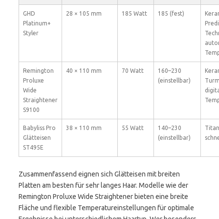
GHD
28 × 105 mm
185 Watt
185 (fest)
Kera
Platinum+
Predi
Styler
Tech
auto
Temp
Remington
40 × 110 mm
70 Watt
160–230
Kera
Proluxe
(einstellbar)
Turm
Wide
digit
Straightener
Temp
S9100
Babyliss Pro
38 × 110 mm
55 Watt
140–230
Tita
Glätteisen
(einstellbar)
schne
ST495E
Zusammenfassend eignen sich Glätteisen mit breiten
Platten am besten für sehr langes Haar. Modelle wie der
Remington Proluxe Wide Straightener bieten eine breite
Fläche und flexible Temperatureinstellungen für optimale