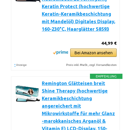
Keratin Protect (hochwertige
Keratin-Keramikbeschichtung
mit Mandelöl) Digitales Display,
160-230°C, Haarglätter S8593
44,99 €
Bei Amazon ansehen
*
Preis inkl. MwSt., zzgl. Versandkosten
Anzeige
EMPFEHLUNG
Remington Glätteisen breit
Shine Therapy (hochwertige
Keramikbeschichtung
angereichert mit
Mikrowirkstoffe für mehr Glanz
-marokkanisches Arganöl &
Vitamin E) LCD-Display, 150-