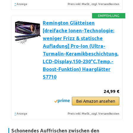
*
Preis inkl. MwSt., zzgl. Versandkosten
Anzeige
EMPFEHLUNG
Remington Glätteisen
[dreifache Ionen-Technologie:
weniger Frizz & statische
Aufladung] Pro-Ion (Ultra-
Turmalin-Keramikbeschichtung,
LCD-Display,150-230°C,Temp.-
Boost-Funktion) Haarglätter
S7710
24,99 €
Bei Amazon ansehen
*
Preis inkl. MwSt., zzgl. Versandkosten
Anzeige
Schonendes Auffrischen zwischen den