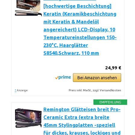
[hochwertige Beschichtung]
Keratin (Keramikbeschichtung
mit Keratin & Mandelöl
angereichert) LCD-Display, 10
Temperatureinstellungen 150-
230°C, Haarglätter
S8540,Schwarz, 110 mm
24,99 €
Bei Amazon ansehen
*
Preis inkl. MwSt., zzgl. Versandkosten
Anzeige
EMPFEHLUNG
Remington Glätteisen breit Pro-
Ceramic Extra (extra breite
45mm Stylingplatten -speziell
für dickes, krauses, lockiges und