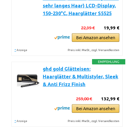
sehr langes Haar) LCD-Display,
150-230°C, Haarglätter S5525
22,39 €
19,99 €
Bei Amazon ansehen
*
Preis inkl. MwSt., zzgl. Versandkosten
Anzeige
EMPFEHLUNG
ghd gold Glätteisen:
Haarglätter & Multistyler, Sleek
& Anti Frizz Finish
259,00 €
132,99 €
Bei Amazon ansehen
*
Preis inkl. MwSt., zzgl. Versandkosten
Anzeige