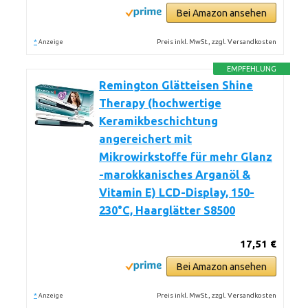
Bei Amazon ansehen
*
Preis inkl. MwSt., zzgl. Versandkosten
Anzeige
EMPFEHLUNG
Remington Glätteisen Shine
Therapy (hochwertige
Keramikbeschichtung
angereichert mit
Mikrowirkstoffe für mehr Glanz
-marokkanisches Arganöl &
Vitamin E) LCD-Display, 150-
230°C, Haarglätter S8500
17,51 €
Bei Amazon ansehen
*
Preis inkl. MwSt., zzgl. Versandkosten
Anzeige