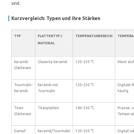
sind.
Kurzvergleich: Typen und ihre Stärken
TYP
PLATTENTYP /
TEMPERATURBEREICH
TEMPERA
MATERIAL
Keramik-
Glasierte Keramik
120–230 °C
Meist stu
Glätteisen
Tourmalin-
Keramik mit
120–230 °C
Digitale 
Keramik
Tourmalin
häufig
Titan-
Titanplatten
140–250 °C
Präzise, o
Glätteisen
Temperat
Dampf-
Keramik/Tourmalin
120–230 °C
Digital o