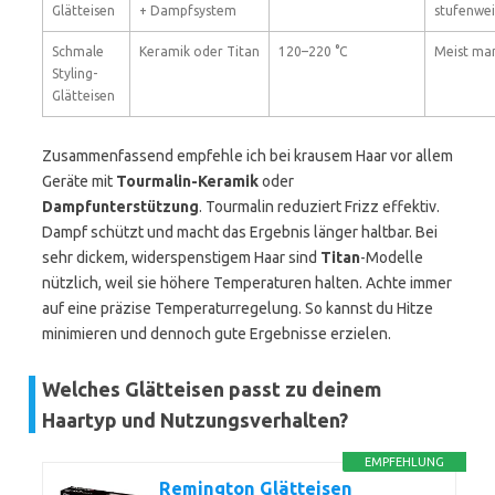
Glätteisen
+ Dampfsystem
stufenwei
Schmale
Keramik oder Titan
120–220 °C
Meist man
Styling-
Glätteisen
Zusammenfassend empfehle ich bei krausem Haar vor allem
Geräte mit
Tourmalin-Keramik
oder
Dampfunterstützung
. Tourmalin reduziert Frizz effektiv.
Dampf schützt und macht das Ergebnis länger haltbar. Bei
sehr dickem, widerspenstigem Haar sind
Titan
-Modelle
nützlich, weil sie höhere Temperaturen halten. Achte immer
auf eine präzise Temperaturregelung. So kannst du Hitze
minimieren und dennoch gute Ergebnisse erzielen.
Welches Glätteisen passt zu deinem
Haartyp und Nutzungsverhalten?
EMPFEHLUNG
Remington Glätteisen