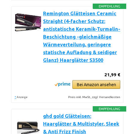
EMPFEHLUNG
Remington Glätteisen Ceramic
Straight (4-facher Schutz:
antistatische Keramik-Turmalin-
Beschichtung -gleichmäßige
Wärmeverteilung, geringere
statische Aufladung & seidiger
Glanz) Haarglätter S3500
21,99 €
Bei Amazon ansehen
*
Preis inkl. MwSt., zzgl. Versandkosten
Anzeige
EMPFEHLUNG
ghd gold Glätteisen:
Haarglätter & Multistyler, Sleek
& Anti Frizz Finish