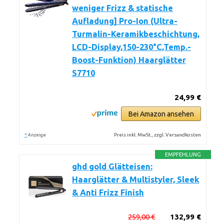
weniger Frizz & statische
Aufladung] Pro-Ion (Ultra-
Turmalin-Keramikbeschichtung,
LCD-Display,150-230°C,Temp.-
Boost-Funktion) Haarglätter
S7710
24,99 €
Bei Amazon ansehen
*
Preis inkl. MwSt., zzgl. Versandkosten
Anzeige
EMPFEHLUNG
ghd gold Glätteisen:
Haarglätter & Multistyler, Sleek
& Anti Frizz Finish
259,00 €
132,99 €