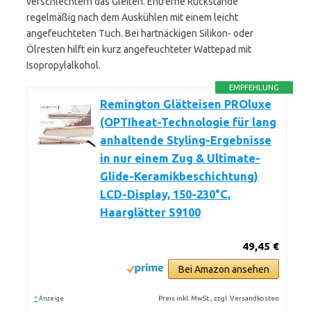
verschlechtern das Gleiten. Entferne Rückstände
regelmäßig nach dem Auskühlen mit einem leicht
angefeuchteten Tuch. Bei hartnäckigen Silikon- oder
Ölresten hilft ein kurz angefeuchteter Wattepad mit
Isopropylalkohol.
EMPFEHLUNG
Remington Glätteisen PROluxe
(OPTIheat-Technologie für lang
anhaltende Styling-Ergebnisse
in nur einem Zug & Ultimate-
Glide-Keramikbeschichtung)
LCD-Display, 150-230°C,
Haarglätter S9100
49,45 €
Bei Amazon ansehen
*
Preis inkl. MwSt., zzgl. Versandkosten
Anzeige