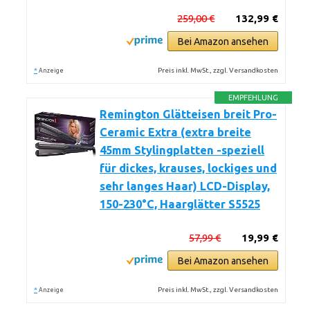
259,00 €
132,99 €
Bei Amazon ansehen
*
Preis inkl. MwSt., zzgl. Versandkosten
Anzeige
EMPFEHLUNG
Remington Glätteisen breit Pro-
Ceramic Extra (extra breite
45mm Stylingplatten -speziell
für dickes, krauses, lockiges und
sehr langes Haar) LCD-Display,
150-230°C, Haarglätter S5525
57,99 €
19,99 €
Bei Amazon ansehen
*
Preis inkl. MwSt., zzgl. Versandkosten
Anzeige