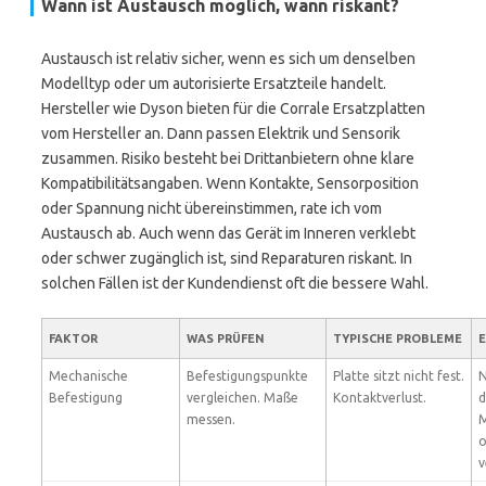
Wann ist Austausch möglich, wann riskant?
Austausch ist relativ sicher, wenn es sich um denselben
Modelltyp oder um autorisierte Ersatzteile handelt.
Hersteller wie Dyson bieten für die Corrale Ersatzplatten
vom Hersteller an. Dann passen Elektrik und Sensorik
zusammen. Risiko besteht bei Drittanbietern ohne klare
Kompatibilitätsangaben. Wenn Kontakte, Sensorposition
oder Spannung nicht übereinstimmen, rate ich vom
Austausch ab. Auch wenn das Gerät im Inneren verklebt
oder schwer zugänglich ist, sind Reparaturen riskant. In
solchen Fällen ist der Kundendienst oft die bessere Wahl.
FAKTOR
WAS PRÜFEN
TYPISCHE PROBLEME
Mechanische
Befestigungspunkte
Platte sitzt nicht fest.
N
Befestigung
vergleichen. Maße
Kontaktverlust.
d
messen.
M
o
v