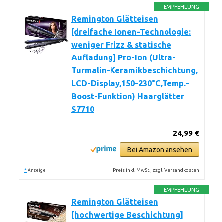
EMPFEHLUNG
Remington Glätteisen
[dreifache Ionen-Technologie:
weniger Frizz & statische
Aufladung] Pro-Ion (Ultra-
Turmalin-Keramikbeschichtung,
LCD-Display,150-230°C,Temp.-
Boost-Funktion) Haarglätter
S7710
24,99 €
Bei Amazon ansehen
*
Preis inkl. MwSt., zzgl. Versandkosten
Anzeige
EMPFEHLUNG
Remington Glätteisen
[hochwertige Beschichtung]