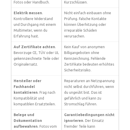
Fotos oder Handbuch.
Kurzschlüssen.
Elektrik messen
.
Nicht einfach einbauen ohne
Kontrolliere Widerstand
Prüfung. Falsche Kontakte
und Durchgang mit einem
können Überhitzung oder
Multimeter, wenn du
irreparable Schäden
Erfahrung hast.
verursachen.
Auf Zertifikate achten
.
Kein Kauf von anonymen
Bevorzuge CE, TÜV oder UL
Billigangeboten ohne
gekennzeichnete Teile oder
Kennzeichnung. Fehlende
Originalersatz.
Zertifikate bedeuten erhöhtes
Sicherheitsrisiko.
Hersteller oder
Reparaturen an Netzspannung
Fachhandel
nicht selbst durchführen, wenn
kontaktieren
. Frag nach
du ungeübt bist. Das ist
Kompatibilität und
gefährlich und kann zu
kompatiblen Ersatzteilen.
Stromschlag führen.
Belege und
Garantiebedingungen nicht
Dokumentation
ignorieren
. Der Einsatz
aufbewahren
. Fotos vom
fremder Teile kann