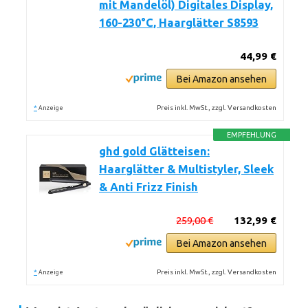
mit Mandelöl) Digitales Display,
160-230°C, Haarglätter S8593
44,99 €
Bei Amazon ansehen
*
Preis inkl. MwSt., zzgl. Versandkosten
Anzeige
EMPFEHLUNG
ghd gold Glätteisen:
Haarglätter & Multistyler, Sleek
& Anti Frizz Finish
259,00 €
132,99 €
Bei Amazon ansehen
*
Preis inkl. MwSt., zzgl. Versandkosten
Anzeige