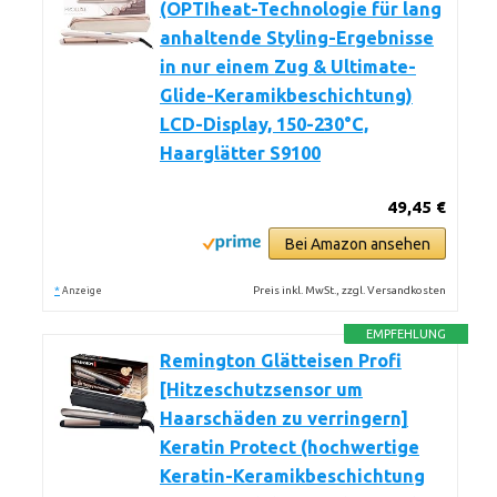
(OPTIheat-Technologie für lang
anhaltende Styling-Ergebnisse
in nur einem Zug & Ultimate-
Glide-Keramikbeschichtung)
LCD-Display, 150-230°C,
Haarglätter S9100
49,45 €
Bei Amazon ansehen
*
Preis inkl. MwSt., zzgl. Versandkosten
Anzeige
EMPFEHLUNG
Remington Glätteisen Profi
[Hitzeschutzsensor um
Haarschäden zu verringern]
Keratin Protect (hochwertige
Keratin-Keramikbeschichtung