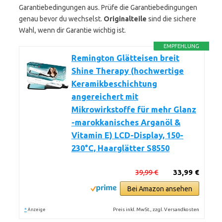
Garantiebedingungen aus. Prüfe die Garantiebedingungen
genau bevor du wechselst.
Originalteile
sind die sichere
Wahl, wenn dir Garantie wichtig ist.
EMPFEHLUNG
Remington Glätteisen breit
Shine Therapy (hochwertige
Keramikbeschichtung
angereichert mit
Mikrowirkstoffe für mehr Glanz
-marokkanisches Arganöl &
Vitamin E) LCD-Display, 150-
230°C, Haarglätter S8550
39,99 €
33,99 €
Bei Amazon ansehen
*
Preis inkl. MwSt., zzgl. Versandkosten
Anzeige