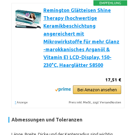
EMPFEHLUNG
Remington Glätteisen Shine
Therapy (hochwertige
Keramikbeschichtung
angereichert mit
Mikrowirkstoffe für mehr Glanz
-marokkanisches Arganöl &
Vitamin E) LCD-Display, 150-
230°C, Haarglätter S8500
17,51 €
Bei Amazon ansehen
*
Preis inkl. MwSt., zzgl. Versandkosten
Anzeige
Abmessungen und Toleranzen
Länge, Breite, Dicke und der Kantenradius sind wichtig.