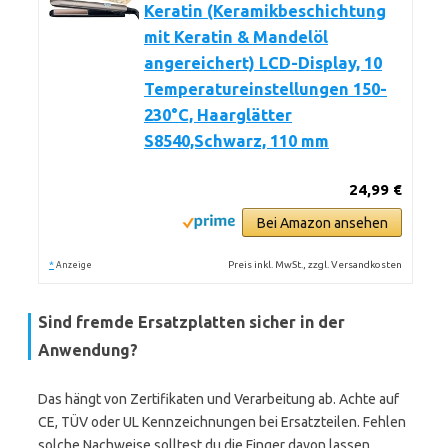
Keratin (Keramikbeschichtung
mit Keratin & Mandelöl
angereichert) LCD-Display, 10
Temperatureinstellungen 150-
230°C, Haarglätter
S8540,Schwarz, 110 mm
24,99 €
Bei Amazon ansehen
*
Preis inkl. MwSt., zzgl. Versandkosten
Anzeige
Sind fremde Ersatzplatten sicher in der
Anwendung?
Das hängt von Zertifikaten und Verarbeitung ab. Achte auf
CE, TÜV oder UL Kennzeichnungen bei Ersatzteilen. Fehlen
solche Nachweise solltest du die Finger davon lassen.