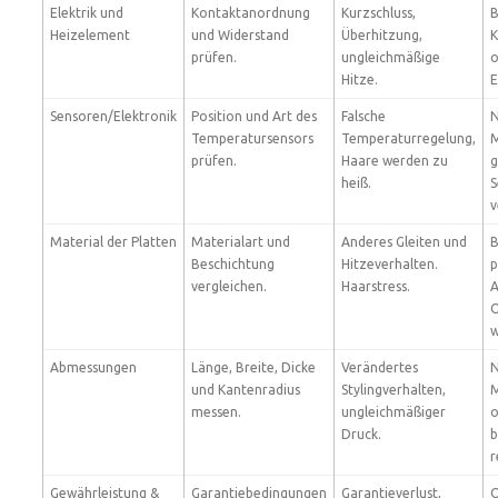
Elektrik und
Kontaktanordnung
Kurzschluss,
B
Heizelement
und Widerstand
Überhitzung,
K
prüfen.
ungleichmäßige
o
Hitze.
E
Sensoren/Elektronik
Position und Art des
Falsche
N
Temperatursensors
Temperaturregelung,
M
prüfen.
Haare werden zu
g
heiß.
S
v
Material der Platten
Materialart und
Anderes Gleiten und
B
Beschichtung
Hitzeverhalten.
p
vergleichen.
Haarstress.
A
O
w
Abmessungen
Länge, Breite, Dicke
Verändertes
N
und Kantenradius
Stylingverhalten,
M
messen.
ungleichmäßiger
o
Druck.
b
r
Gewährleistung &
Garantiebedingungen
Garantieverlust,
O