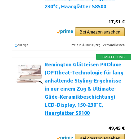
230°C, Haarglätter S8500
17,51 €
Bei Amazon ansehen
*
Preis inkl. MwSt., zzgl. Versandkosten
Anzeige
EMPFEHLUNG
Remington Glätteisen PROluxe
(OPTIheat-Technologie für lang
anhaltende Styling-Ergebnisse
in nur einem Zug & Ultimate-
Glide-Keramikbeschichtung)
LCD-Display, 150-230°C,
Haarglätter S9100
49,45 €
Bei Amazon ansehen