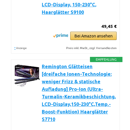
LCD-Display, 150-230°C,
Haarglätter S9100
49,45 €
Bei Amazon ansehen
*
Preis inkl. MwSt., zzgl. Versandkosten
Anzeige
EMPFEHLUNG
Remington Glätteisen
[dreifache Ionen-Technologie:
weniger Frizz & statische
Aufladung] Pro-Ion (Ultra-
Turmalin-Keramikbeschichtung,
LCD-Display,150-230°C,Temp.-
Boost-Funktion) Haarglätter
S7710