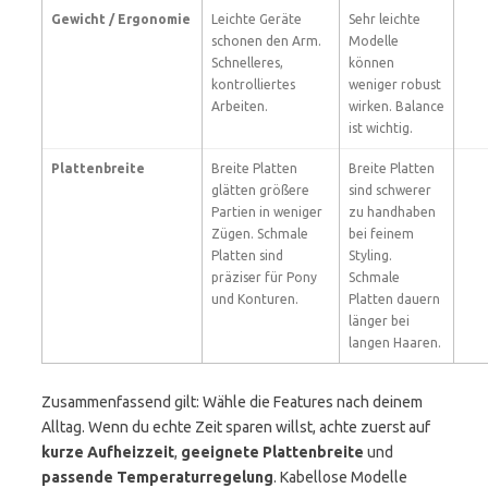
Gewicht / Ergonomie
Leichte Geräte
Sehr leichte
schonen den Arm.
Modelle
Schnelleres,
können
kontrolliertes
weniger robust
Arbeiten.
wirken. Balance
ist wichtig.
Plattenbreite
Breite Platten
Breite Platten
glätten größere
sind schwerer
Partien in weniger
zu handhaben
Zügen. Schmale
bei feinem
Platten sind
Styling.
präziser für Pony
Schmale
und Konturen.
Platten dauern
länger bei
langen Haaren.
Zusammenfassend gilt: Wähle die Features nach deinem
Alltag. Wenn du echte Zeit sparen willst, achte zuerst auf
kurze Aufheizzeit
,
geeignete Plattenbreite
und
passende Temperaturregelung
. Kabellose Modelle