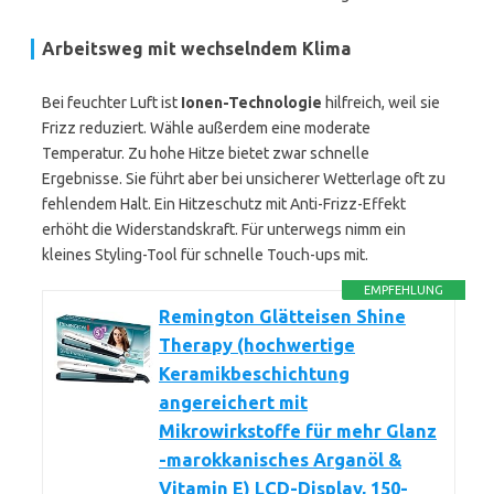
Arbeitsweg mit wechselndem Klima
Bei feuchter Luft ist
Ionen-Technologie
hilfreich, weil sie
Frizz reduziert. Wähle außerdem eine moderate
Temperatur. Zu hohe Hitze bietet zwar schnelle
Ergebnisse. Sie führt aber bei unsicherer Wetterlage oft zu
fehlendem Halt. Ein Hitzeschutz mit Anti-Frizz-Effekt
erhöht die Widerstandskraft. Für unterwegs nimm ein
kleines Styling-Tool für schnelle Touch-ups mit.
EMPFEHLUNG
Remington Glätteisen Shine
Therapy (hochwertige
Keramikbeschichtung
angereichert mit
Mikrowirkstoffe für mehr Glanz
-marokkanisches Arganöl &
Vitamin E) LCD-Display, 150-