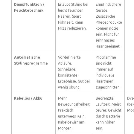
Dampffunktion /
Erlaubt Styling bei
Empfindlichere
Feuchtetechnik
leicht feuchten
Geräte.
Haaren. Spart
Zusätzliche
Föhnzeit. Kann
Pflegeprodukte
Frizz reduzieren.
können nötig
sein. Nicht für
sehr nasses
Haar geeignet.
Automatische
Vordefinierte
Programme
Stylingprogramme
Abläufe.
sind nicht
Schnellere,
immer auf
konsistente
individuelle
Ergebnisse. Gut bei
Haartypen
wenig Übung.
zugeschnitten.
Kabellos / Akku
Mehr
Begrenzte
Dys
Bewegungsfreiheit.
Laufzeit. Meist
(be
Praktisch
teurer. Gewicht
Mod
unterwegs. Kein
durch Batterie
Kabelgewirr am
kann höher
Morgen.
sein.