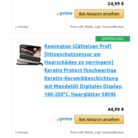
24,99 €
Bei Amazon ansehen
*
Preis inkl. MwSt., zzgl. Versandkosten
Anzeige
EMPFEHLUNG
Remington Glätteisen Profi
[Hitzeschutzsensor um
Haarschäden zu verringern]
Keratin Protect (hochwertige
Keratin-Keramikbeschichtung
mit Mandelöl) Digitales Display,
160-230°C, Haarglätter S8593
44,99 €
Bei Amazon ansehen
*
Preis inkl. MwSt., zzgl. Versandkosten
Anzeige