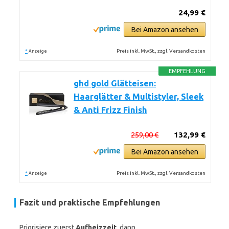
24,99 €
Bei Amazon ansehen
*
Preis inkl. MwSt., zzgl. Versandkosten
Anzeige
EMPFEHLUNG
ghd gold Glätteisen:
Haarglätter & Multistyler, Sleek
& Anti Frizz Finish
259,00 €
132,99 €
Bei Amazon ansehen
*
Preis inkl. MwSt., zzgl. Versandkosten
Anzeige
Fazit und praktische Empfehlungen
Priorisiere zuerst
Aufheizzeit
, dann