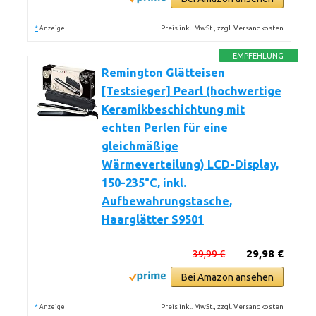
*
Preis inkl. MwSt., zzgl. Versandkosten
Anzeige
EMPFEHLUNG
Remington Glätteisen
[Testsieger] Pearl (hochwertige
Keramikbeschichtung mit
echten Perlen für eine
gleichmäßige
Wärmeverteilung) LCD-Display,
150-235°C, inkl.
Aufbewahrungstasche,
Haarglätter S9501
39,99 €
29,98 €
Bei Amazon ansehen
*
Preis inkl. MwSt., zzgl. Versandkosten
Anzeige