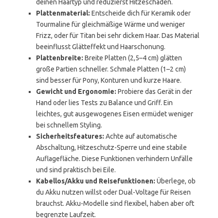
deinen Haartyp und reduzierst Hitzeschäden.
Plattenmaterial:
Entscheide dich für Keramik oder
Tourmaline für gleichmäßige Wärme und weniger
Frizz, oder für Titan bei sehr dickem Haar. Das Material
beeinflusst Glätteffekt und Haarschonung.
Plattenbreite:
Breite Platten (2,5–4 cm) glätten
große Partien schneller. Schmale Platten (1–2 cm)
sind besser für Pony, Konturen und kurze Haare.
Gewicht und Ergonomie:
Probiere das Gerät in der
Hand oder lies Tests zu Balance und Griff. Ein
leichtes, gut ausgewogenes Eisen ermüdet weniger
bei schnellem Styling.
Sicherheitsfeatures:
Achte auf automatische
Abschaltung, Hitzeschutz-Sperre und eine stabile
Auflagefläche. Diese Funktionen verhindern Unfälle
und sind praktisch bei Eile.
Kabellos/Akku und Reisefunktionen:
Überlege, ob
du Akku nutzen willst oder Dual-Voltage für Reisen
brauchst. Akku-Modelle sind flexibel, haben aber oft
begrenzte Laufzeit.