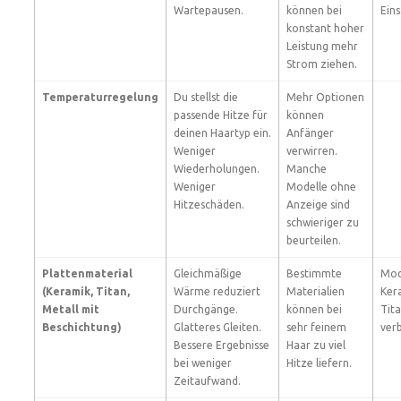
Wartepausen.
können bei
Eins
konstant hoher
Leistung mehr
Strom ziehen.
Temperaturregelung
Du stellst die
Mehr Optionen
passende Hitze für
können
deinen Haartyp ein.
Anfänger
Weniger
verwirren.
Wiederholungen.
Manche
Weniger
Modelle ohne
Hitzeschäden.
Anzeige sind
schwieriger zu
beurteilen.
Plattenmaterial
Gleichmäßige
Bestimmte
Mod
(Keramik, Titan,
Wärme reduziert
Materialien
Ker
Metall mit
Durchgänge.
können bei
Tit
Beschichtung)
Glatteres Gleiten.
sehr feinem
verb
Bessere Ergebnisse
Haar zu viel
bei weniger
Hitze liefern.
Zeitaufwand.