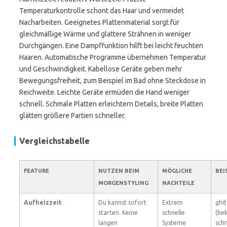
Temperaturkontrolle schont das Haar und vermeidet
Nacharbeiten. Geeignetes Plattenmaterial sorgt für
gleichmäßige Wärme und glattere Strähnen in weniger
Durchgängen. Eine Dampffunktion hilft bei leicht feuchten
Haaren. Automatische Programme übernehmen Temperatur
und Geschwindigkeit. Kabellose Geräte geben mehr
Bewegungsfreiheit, zum Beispiel im Bad ohne Steckdose in
Reichweite. Leichte Geräte ermüden die Hand weniger
schnell. Schmale Platten erleichtern Details, breite Platten
glätten größere Partien schneller.
Vergleichstabelle
FEATURE
NUTZEN BEIM
MÖGLICHE
BEI
MORGENSTYLING
NACHTEILE
Aufheizzeit
Du kannst sofort
Extrem
ghd
starten. Keine
schnelle
(be
langen
Systeme
schn