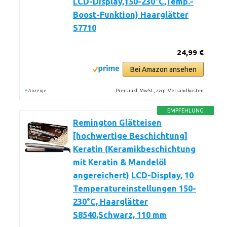
LCD-Display,150-230°C,Temp.-
Boost-Funktion) Haarglätter
S7710
24,99 €
Bei Amazon ansehen
*
Preis inkl. MwSt., zzgl. Versandkosten
Anzeige
EMPFEHLUNG
Remington Glätteisen
[hochwertige Beschichtung]
Keratin (Keramikbeschichtung
mit Keratin & Mandelöl
angereichert) LCD-Display, 10
Temperatureinstellungen 150-
230°C, Haarglätter
S8540,Schwarz, 110 mm