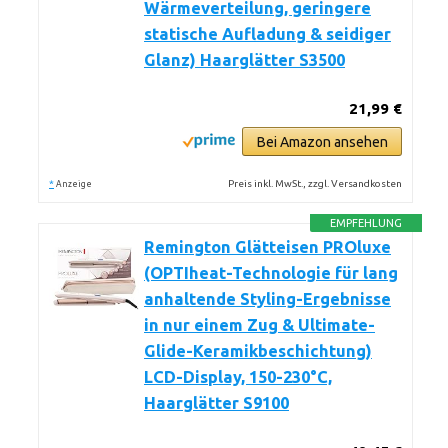
Wärmeverteilung, geringere
statische Aufladung & seidiger
Glanz) Haarglätter S3500
21,99 €
Bei Amazon ansehen
*
Preis inkl. MwSt., zzgl. Versandkosten
Anzeige
EMPFEHLUNG
Remington Glätteisen PROluxe
(OPTIheat-Technologie für lang
anhaltende Styling-Ergebnisse
in nur einem Zug & Ultimate-
Glide-Keramikbeschichtung)
LCD-Display, 150-230°C,
Haarglätter S9100