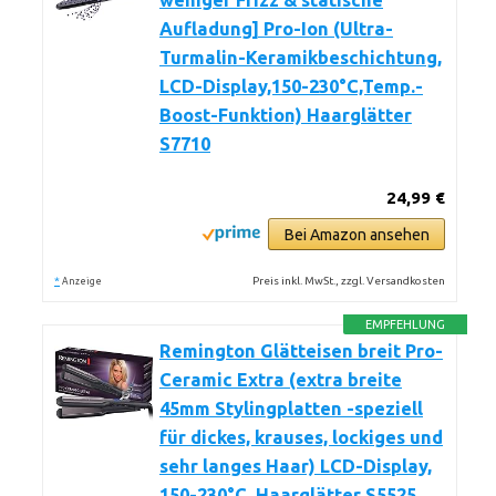
weniger Frizz & statische
Aufladung] Pro-Ion (Ultra-
Turmalin-Keramikbeschichtung,
LCD-Display,150-230°C,Temp.-
Boost-Funktion) Haarglätter
S7710
24,99 €
Bei Amazon ansehen
*
Preis inkl. MwSt., zzgl. Versandkosten
Anzeige
EMPFEHLUNG
Remington Glätteisen breit Pro-
Ceramic Extra (extra breite
45mm Stylingplatten -speziell
für dickes, krauses, lockiges und
sehr langes Haar) LCD-Display,
150-230°C, Haarglätter S5525