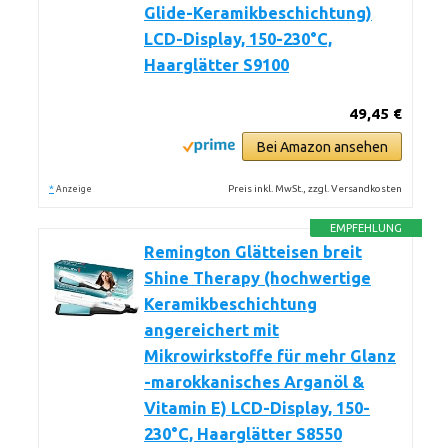
Glide-Keramikbeschichtung)
LCD-Display, 150-230°C,
Haarglätter S9100
49,45 €
Bei Amazon ansehen
*
Preis inkl. MwSt., zzgl. Versandkosten
Anzeige
EMPFEHLUNG
Remington Glätteisen breit
Shine Therapy (hochwertige
Keramikbeschichtung
angereichert mit
Mikrowirkstoffe für mehr Glanz
-marokkanisches Arganöl &
Vitamin E) LCD-Display, 150-
230°C, Haarglätter S8550