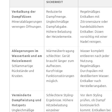
SICHERHEIT
Verkalkung der
Reduzierte
Regelmäßiges
Dampfdüsen
Dampfmenge.
Entkalken mit
Mineralablagerungen
Ungleichmäßige
Zitronensäure oder
verengen Öffnungen.
Dampfabgabe.
handelsüblichem
Höhere Belastung
Entkalker. Düsen
der Heizelemente.
vorsichtig mit einer
Nadel reinigen.
Ablagerungen im
Wärmeübertragung
Wasser komplett
Wassertank und am
schlechter. Gerät
entleeren nach jeder
Heizelement
braucht länger zum
Nutzung.
Schlammartige
Aufheizen.
Regelmäßiges
Rückstände und
Kurzfristige
Durchspülen mit
Krusten.
Funktionsstörungen
destilliertem Wasser.
möglich.
Entkalker nach
Herstellerangaben.
Verminderte
Schlechtere Styling-
Vor dem Styling
Dampfleistung und
Ergebnisse. Höhere
prüfen, ob Dampf
Hotspots
Hitzebelastung
kontinuierlich
Ungleichmäßige
einzelner
kommt. Entkalken bei