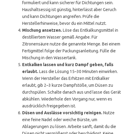
formuliert und kann sicherer für Dichtungen sein.
Haushaltsessig ist günstig, hinterlässt aber Geruch
und kann Dichtungen angreifen. Prüfe die
Herstellerhinweise, bevor du ein Mittel nutzt.
Mischung ansetzen.
Löse das Entkalkungsmittel in
destilliertem Wasser gemäß Angabe. Für
Zitronensäure nutze die genannte Menge. Bei einem
Fertigmittel folge der Packungsanleitung. Fülle die
Mischung in den Wassertank.
Entkalken lassen und kurz Dampf geben, falls
erlaubt.
Lass die Lösung 15–30 Minuten einwirken.
Wenn der Hersteller das Erhitzen mit Entkalker
erlaubt, gib 2–3 kurze Dampfstöße, um Düsen zu
durchspülen. Schalte danach aus und lasse das Gerät
abkühlen. Wiederhole den Vorgang nur, wenn es
ausdrücklich freigegeben ist.
Düsen und Auslässe vorsichtig reinigen.
Nutze
eine feine Nadel oder weiche Bürste, um
Ablagerungen zu lösen. Arbeite sanft, damit du die
Düsen nicht vergrößerst oder beschädigst. Keine