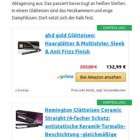
Ablagerung aus. Das passiert bevorzugt an heißen Stellen.
In einem Glätteisen sind das Heizkammern und enge
Dampfdüsen. Dort setzt sich der Kalk fest.
EMPFEHLUNG
ghd gold Glätteisen:
Haarglätter & Multistyler, Sleek
& Anti Frizz Finish
259,00 €
132,99 €
Bei Amazon ansehen
*
Preis inkl. MwSt., zzgl. Versandkosten
Anzeige
EMPFEHLUNG
Remington Glätteisen Ceramic
Straight (4-facher Schutz:
antistatische Keramik-Turmalin-
Beschichtung -gleichmäßige