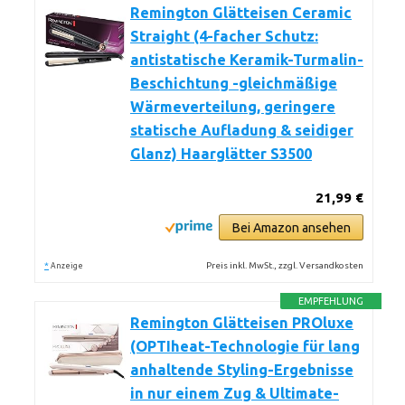
Remington Glätteisen Ceramic
Straight (4-facher Schutz:
antistatische Keramik-Turmalin-
Beschichtung -gleichmäßige
Wärmeverteilung, geringere
statische Aufladung & seidiger
Glanz) Haarglätter S3500
21,99 €
Bei Amazon ansehen
*
Preis inkl. MwSt., zzgl. Versandkosten
Anzeige
EMPFEHLUNG
Remington Glätteisen PROluxe
(OPTIheat-Technologie für lang
anhaltende Styling-Ergebnisse
in nur einem Zug & Ultimate-