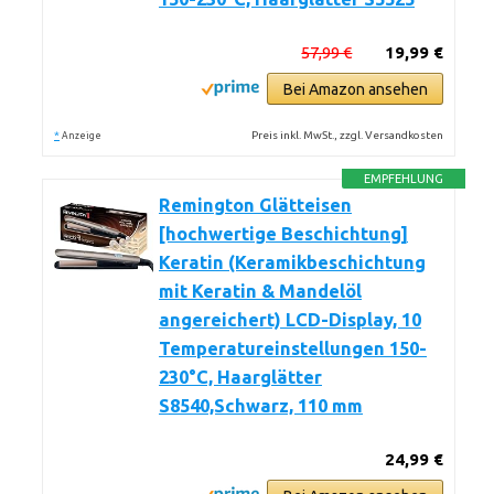
57,99 €
19,99 €
Bei Amazon ansehen
*
Preis inkl. MwSt., zzgl. Versandkosten
Anzeige
EMPFEHLUNG
Remington Glätteisen
[hochwertige Beschichtung]
Keratin (Keramikbeschichtung
mit Keratin & Mandelöl
angereichert) LCD-Display, 10
Temperatureinstellungen 150-
230°C, Haarglätter
S8540,Schwarz, 110 mm
24,99 €