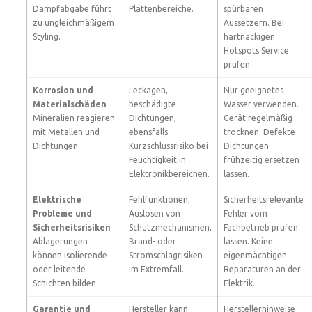
Dampfabgabe führt
Plattenbereiche.
spürbaren
zu ungleichmäßigem
Aussetzern. Bei
Styling.
hartnäckigen
Hotspots Service
prüfen.
Korrosion und
Leckagen,
Nur geeignetes
Materialschäden
beschädigte
Wasser verwenden.
Mineralien reagieren
Dichtungen,
Gerät regelmäßig
mit Metallen und
ebensfalls
trocknen. Defekte
Dichtungen.
Kurzschlussrisiko bei
Dichtungen
Feuchtigkeit in
frühzeitig ersetzen
Elektronikbereichen.
lassen.
Elektrische
Fehlfunktionen,
Sicherheitsrelevante
Probleme und
Auslösen von
Fehler vom
Sicherheitsrisiken
Schutzmechanismen,
Fachbetrieb prüfen
Ablagerungen
Brand- oder
lassen. Keine
können isolierende
Stromschlagrisiken
eigenmächtigen
oder leitende
im Extremfall.
Reparaturen an der
Schichten bilden.
Elektrik.
Garantie und
Hersteller kann
Herstellerhinweise