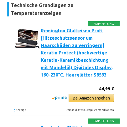
Technische Grundlagen zu
Temperaturanzeigen
EMPFEHLUNG
Remington Glätteisen Profi
[Hitzeschutzsensor um
Haarschäden zu verringern]
Keratin Protect (hochwertige
Keratin-Keramikbeschichtung
mit Mandelöl) Digitales Display,
160-230°C, Haarglätter S8593
44,99 €
Bei Amazon ansehen
*
Preis inkl. MwSt., zzgl. Versandkosten
Anzeige
EMPFEHLUNG