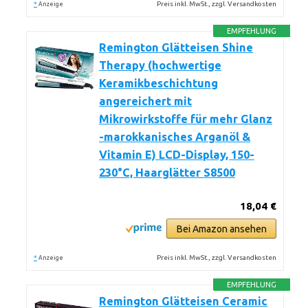
*
Preis inkl. MwSt., zzgl. Versandkosten
Anzeige
EMPFEHLUNG
Remington Glätteisen Shine
Therapy (hochwertige
Keramikbeschichtung
angereichert mit
Mikrowirkstoffe für mehr Glanz
-marokkanisches Arganöl &
Vitamin E) LCD-Display, 150-
230°C, Haarglätter S8500
18,04 €
Bei Amazon ansehen
*
Preis inkl. MwSt., zzgl. Versandkosten
Anzeige
EMPFEHLUNG
Remington Glätteisen Ceramic