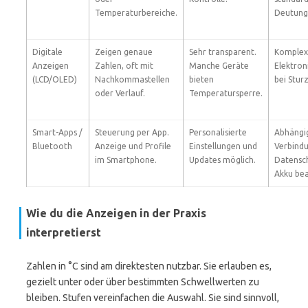
Temperaturbereiche.
Deutung 
Digitale
Zeigen genaue
Sehr transparent.
Komplex
Anzeigen
Zahlen, oft mit
Manche Geräte
Elektron
(LCD/OLED)
Nachkommastellen
bieten
bei Sturz
oder Verlauf.
Temperatursperre.
Smart-Apps /
Steuerung per App.
Personalisierte
Abhängig
Bluetooth
Anzeige und Profile
Einstellungen und
Verbindu
im Smartphone.
Updates möglich.
Datensc
Akku be
Wie du die Anzeigen in der Praxis
interpretierst
Zahlen in °C sind am direktesten nutzbar. Sie erlauben es,
gezielt unter oder über bestimmten Schwellwerten zu
bleiben. Stufen vereinfachen die Auswahl. Sie sind sinnvoll,