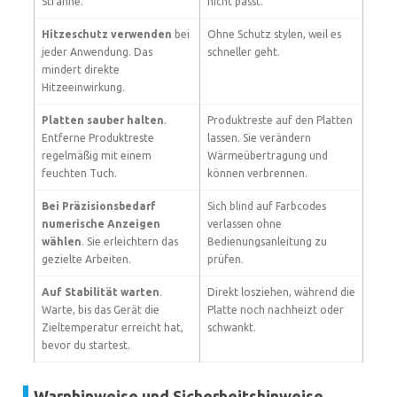
Strähne.
nicht passt.
Hitzeschutz verwenden
bei
Ohne Schutz stylen, weil es
jeder Anwendung. Das
schneller geht.
mindert direkte
Hitzeeinwirkung.
Platten sauber halten
.
Produktreste auf den Platten
Entferne Produktreste
lassen. Sie verändern
regelmäßig mit einem
Wärmeübertragung und
feuchten Tuch.
können verbrennen.
Bei Präzisionsbedarf
Sich blind auf Farbcodes
numerische Anzeigen
verlassen ohne
wählen
. Sie erleichtern das
Bedienungsanleitung zu
gezielte Arbeiten.
prüfen.
Auf Stabilität warten
.
Direkt losziehen, während die
Warte, bis das Gerät die
Platte noch nachheizt oder
Zieltemperatur erreicht hat,
schwankt.
bevor du startest.
Warnhinweise und Sicherheitshinweise