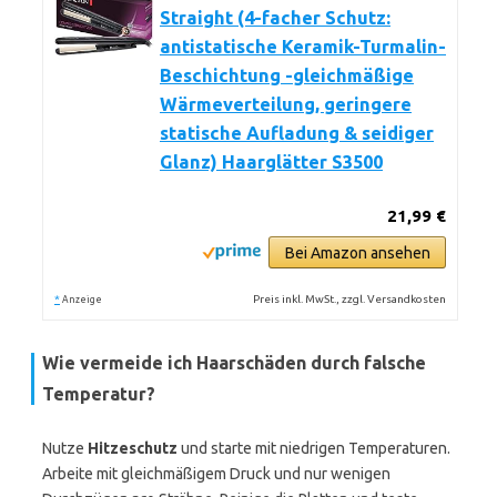
Straight (4-facher Schutz:
antistatische Keramik-Turmalin-
Beschichtung -gleichmäßige
Wärmeverteilung, geringere
statische Aufladung & seidiger
Glanz) Haarglätter S3500
21,99 €
Bei Amazon ansehen
*
Preis inkl. MwSt., zzgl. Versandkosten
Anzeige
Wie vermeide ich Haarschäden durch falsche
Temperatur?
Nutze
Hitzeschutz
und starte mit niedrigen Temperaturen.
Arbeite mit gleichmäßigem Druck und nur wenigen