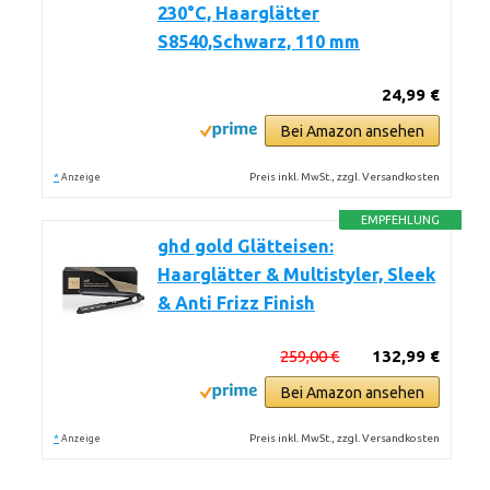
230°C, Haarglätter
S8540,Schwarz, 110 mm
24,99 €
Bei Amazon ansehen
*
Preis inkl. MwSt., zzgl. Versandkosten
Anzeige
EMPFEHLUNG
ghd gold Glätteisen:
Haarglätter & Multistyler, Sleek
& Anti Frizz Finish
259,00 €
132,99 €
Bei Amazon ansehen
*
Preis inkl. MwSt., zzgl. Versandkosten
Anzeige