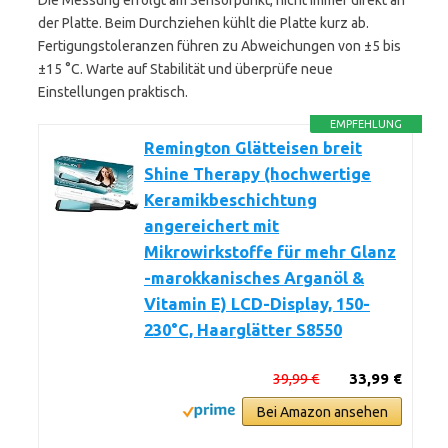
Die Messung erfolgt am Sensorpunkt, nicht immer direkt an
der Platte. Beim Durchziehen kühlt die Platte kurz ab.
Fertigungstoleranzen führen zu Abweichungen von ±5 bis
±15 °C. Warte auf Stabilität und überprüfe neue
Einstellungen praktisch.
EMPFEHLUNG
Remington Glätteisen breit
Shine Therapy (hochwertige
Keramikbeschichtung
angereichert mit
Mikrowirkstoffe für mehr Glanz
-marokkanisches Arganöl &
Vitamin E) LCD-Display, 150-
230°C, Haarglätter S8550
39,99 €
33,99 €
Bei Amazon ansehen