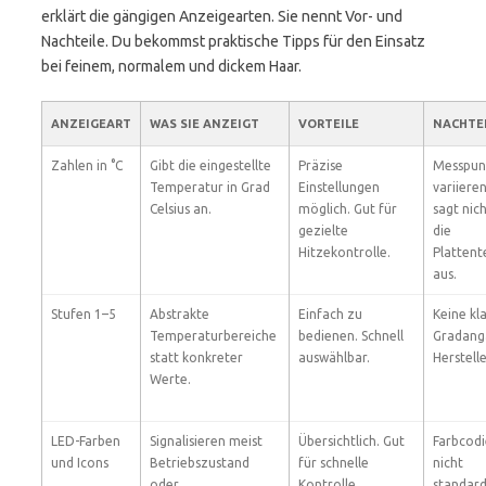
erklärt die gängigen Anzeigearten. Sie nennt Vor- und
Nachteile. Du bekommst praktische Tipps für den Einsatz
bei feinem, normalem und dickem Haar.
ANZEIGEART
WAS SIE ANZEIGT
VORTEILE
NACHTE
Zahlen in °C
Gibt die eingestellte
Präzise
Messpun
Temperatur in Grad
Einstellungen
variiere
Celsius an.
möglich. Gut für
sagt nic
gezielte
die
Hitzekontrolle.
Platten
aus.
Stufen 1–5
Abstrakte
Einfach zu
Keine kl
Temperaturbereiche
bedienen. Schnell
Gradang
statt konkreter
auswählbar.
Herstell
Werte.
LED-Farben
Signalisieren meist
Übersichtlich. Gut
Farbcodi
und Icons
Betriebszustand
für schnelle
nicht
oder
Kontrolle.
standardi