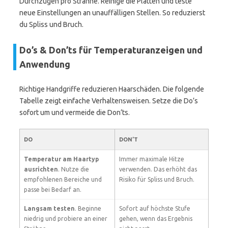
Durchzügen pro Strähne. Reinige die Platten und teste
neue Einstellungen an unauffälligen Stellen. So reduzierst
du Spliss und Bruch.
Do’s & Don’ts für Temperaturanzeigen und
Anwendung
Richtige Handgriffe reduzieren Haarschäden. Die folgende
Tabelle zeigt einfache Verhaltensweisen. Setze die Do’s
sofort um und vermeide die Don’ts.
DO
DON’T
Temperatur am Haartyp
Immer maximale Hitze
ausrichten
. Nutze die
verwenden. Das erhöht das
empfohlenen Bereiche und
Risiko für Spliss und Bruch.
passe bei Bedarf an.
Langsam testen
. Beginne
Sofort auf höchste Stufe
niedrig und probiere an einer
gehen, wenn das Ergebnis