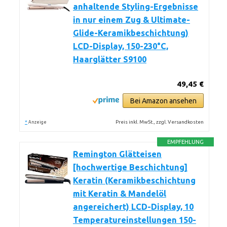
anhaltende Styling-Ergebnisse
in nur einem Zug & Ultimate-
Glide-Keramikbeschichtung)
LCD-Display, 150-230°C,
Haarglätter S9100
49,45 €
Bei Amazon ansehen
*
Preis inkl. MwSt., zzgl. Versandkosten
Anzeige
EMPFEHLUNG
Remington Glätteisen
[hochwertige Beschichtung]
Keratin (Keramikbeschichtung
mit Keratin & Mandelöl
angereichert) LCD-Display, 10
Temperatureinstellungen 150-