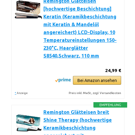
Remington Glätteisen
[hochwertige Beschichtung]
Keratin (Keramikbeschichtung
mit Keratin & Mandelöl
angereichert) LCD-Display, 10
Temperatureinstellungen 150-
230°C, Haarglätter
S8540,Schwarz, 110 mm
24,99 €
Bei Amazon ansehen
*
Preis inkl. MwSt., zzgl. Versandkosten
Anzeige
EMPFEHLUNG
Remington Glätteisen breit
Shine Therapy (hochwertige
Keramikbeschichtung