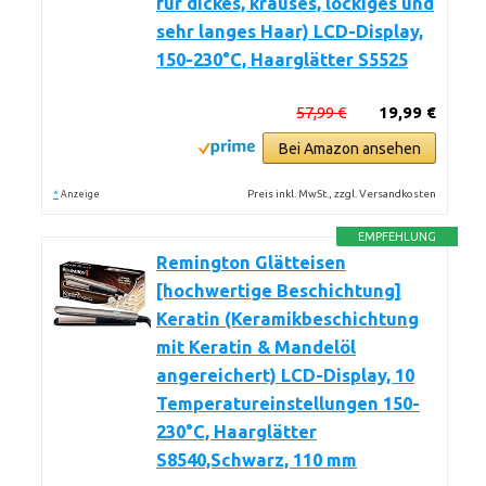
für dickes, krauses, lockiges und
sehr langes Haar) LCD-Display,
150-230°C, Haarglätter S5525
57,99 €
19,99 €
Bei Amazon ansehen
*
Preis inkl. MwSt., zzgl. Versandkosten
Anzeige
EMPFEHLUNG
Remington Glätteisen
[hochwertige Beschichtung]
Keratin (Keramikbeschichtung
mit Keratin & Mandelöl
angereichert) LCD-Display, 10
Temperatureinstellungen 150-
230°C, Haarglätter
S8540,Schwarz, 110 mm