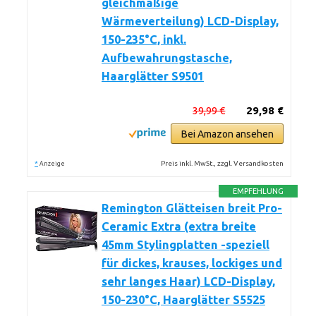
gleichmäßige
Wärmeverteilung) LCD-Display,
150-235°C, inkl.
Aufbewahrungstasche,
Haarglätter S9501
39,99 €
29,98 €
Bei Amazon ansehen
*
Preis inkl. MwSt., zzgl. Versandkosten
Anzeige
EMPFEHLUNG
Remington Glätteisen breit Pro-
Ceramic Extra (extra breite
45mm Stylingplatten -speziell
für dickes, krauses, lockiges und
sehr langes Haar) LCD-Display,
150-230°C, Haarglätter S5525