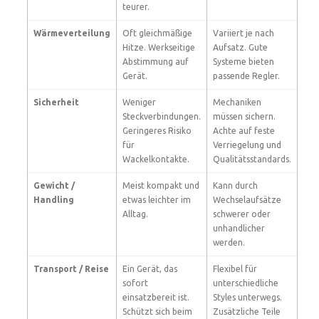
teurer.
Wärmeverteilung
Oft gleichmäßige
Variiert je nach
Hitze. Werkseitige
Aufsatz. Gute
Abstimmung auf
Systeme bieten
Gerät.
passende Regler.
Sicherheit
Weniger
Mechaniken
Steckverbindungen.
müssen sichern.
Geringeres Risiko
Achte auf feste
für
Verriegelung und
Wackelkontakte.
Qualitätsstandards.
Gewicht /
Meist kompakt und
Kann durch
Handling
etwas leichter im
Wechselaufsätze
Alltag.
schwerer oder
unhandlicher
werden.
Transport / Reise
Ein Gerät, das
Flexibel für
sofort
unterschiedliche
einsatzbereit ist.
Styles unterwegs.
Schützt sich beim
Zusätzliche Teile