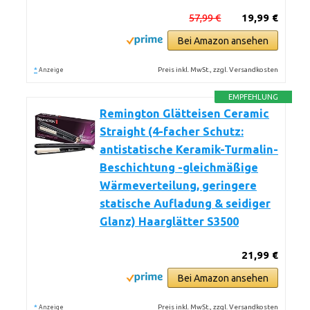
57,99 €
19,99 €
Bei Amazon ansehen
*
Preis inkl. MwSt., zzgl. Versandkosten
Anzeige
EMPFEHLUNG
Remington Glätteisen Ceramic
Straight (4-facher Schutz:
antistatische Keramik-Turmalin-
Beschichtung -gleichmäßige
Wärmeverteilung, geringere
statische Aufladung & seidiger
Glanz) Haarglätter S3500
21,99 €
Bei Amazon ansehen
*
Preis inkl. MwSt., zzgl. Versandkosten
Anzeige