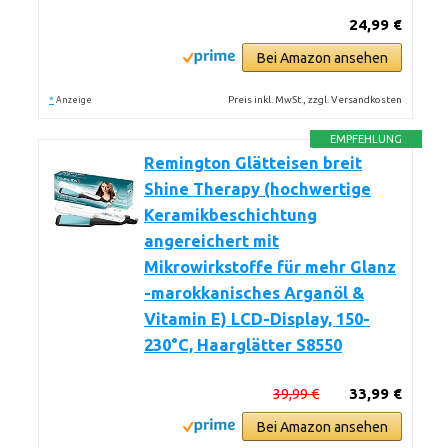
24,99 €
Bei Amazon ansehen
*
Preis inkl. MwSt., zzgl. Versandkosten
Anzeige
EMPFEHLUNG
Remington Glätteisen breit
Shine Therapy (hochwertige
Keramikbeschichtung
angereichert mit
Mikrowirkstoffe für mehr Glanz
-marokkanisches Arganöl &
Vitamin E) LCD-Display, 150-
230°C, Haarglätter S8550
39,99 €
33,99 €
Bei Amazon ansehen