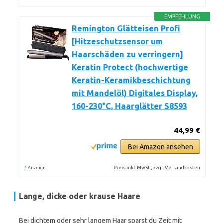
EMPFEHLUNG
Remington Glätteisen Profi
[Hitzeschutzsensor um
Haarschäden zu verringern]
Keratin Protect (hochwertige
Keratin-Keramikbeschichtung
mit Mandelöl) Digitales Display,
160-230°C, Haarglätter S8593
44,99 €
Bei Amazon ansehen
*
Preis inkl. MwSt., zzgl. Versandkosten
Anzeige
Lange, dicke oder krause Haare
Bei dichtem oder sehr langem Haar sparst du Zeit mit