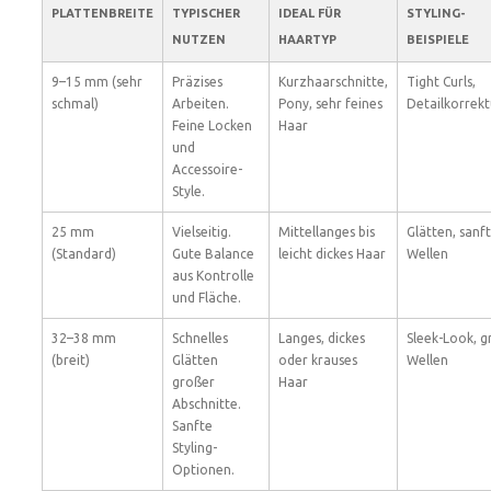
PLATTENBREITE
TYPISCHER
IDEAL FÜR
STYLING-
NUTZEN
HAARTYP
BEISPIELE
9–15 mm (sehr
Präzises
Kurzhaarschnitte,
Tight Curls,
schmal)
Arbeiten.
Pony, sehr feines
Detailkorrek
Feine Locken
Haar
und
Accessoire-
Style.
25 mm
Vielseitig.
Mittellanges bis
Glätten, sanf
(Standard)
Gute Balance
leicht dickes Haar
Wellen
aus Kontrolle
und Fläche.
32–38 mm
Schnelles
Langes, dickes
Sleek-Look, 
(breit)
Glätten
oder krauses
Wellen
großer
Haar
Abschnitte.
Sanfte
Styling-
Optionen.