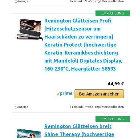
*
Preis inkl. MwSt., zzgl. Versandkosten
Anzeige
EMPFEHLUNG
Remington Glätteisen Profi
[Hitzeschutzsensor um
Haarschäden zu verringern]
Keratin Protect (hochwertige
Keratin-Keramikbeschichtung
mit Mandelöl) Digitales Display,
160-230°C, Haarglätter S8593
44,99 €
Bei Amazon ansehen
*
Preis inkl. MwSt., zzgl. Versandkosten
Anzeige
EMPFEHLUNG
Remington Glätteisen breit
Shine Therapy (hochwertige