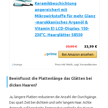
Keramikbeschichtung
angereichert mit
Mikrowirkstoffe für mehr Glanz
-marokkanisches Arganöl &
Vitamin E) LCD-Display, 150-
230°C, Haarglätter S8550
39,99 €
33,99 €
Bei Amazon ansehen
*
Preis inkl. MwSt., zzgl. Versandkosten
Anzeige
Beeinflusst die Plattenlänge das Glätten bei
dicken Haaren?
Ja, längere Platten reduzieren die Anzahl der Durchgänge.
Das spart Zeit bei dichtem und sehr langem Haar. Achte