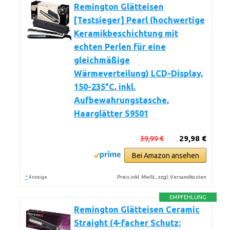
Remington Glätteisen
[Testsieger] Pearl (hochwertige
Keramikbeschichtung mit
echten Perlen für eine
gleichmäßige
Wärmeverteilung) LCD-Display,
150-235°C, inkl.
Aufbewahrungstasche,
Haarglätter S9501
39,99 €
29,98 €
Bei Amazon ansehen
*
Preis inkl. MwSt., zzgl. Versandkosten
Anzeige
EMPFEHLUNG
Remington Glätteisen Ceramic
Straight (4-facher Schutz: