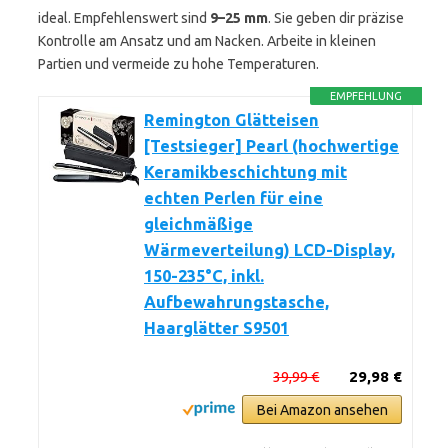
ideal. Empfehlenswert sind
9–25 mm
. Sie geben dir präzise
Kontrolle am Ansatz und am Nacken. Arbeite in kleinen
Partien und vermeide zu hohe Temperaturen.
EMPFEHLUNG
Remington Glätteisen
[Testsieger] Pearl (hochwertige
Keramikbeschichtung mit
echten Perlen für eine
gleichmäßige
Wärmeverteilung) LCD-Display,
150-235°C, inkl.
Aufbewahrungstasche,
Haarglätter S9501
39,99 €
29,98 €
Bei Amazon ansehen