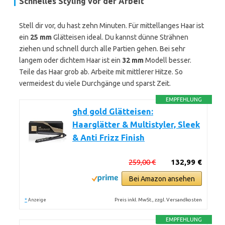
Schnelles Styling vor der Arbeit
Stell dir vor, du hast zehn Minuten. Für mittellanges Haar ist
ein
25 mm
Glätteisen ideal. Du kannst dünne Strähnen
ziehen und schnell durch alle Partien gehen. Bei sehr
langem oder dichtem Haar ist ein
32 mm
Modell besser.
Teile das Haar grob ab. Arbeite mit mittlerer Hitze. So
vermeidest du viele Durchgänge und sparst Zeit.
EMPFEHLUNG
ghd gold Glätteisen:
Haarglätter & Multistyler, Sleek
& Anti Frizz Finish
259,00 €
132,99 €
Bei Amazon ansehen
*
Preis inkl. MwSt., zzgl. Versandkosten
Anzeige
EMPFEHLUNG