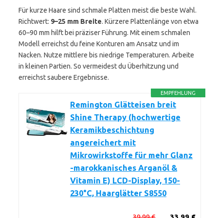
Für kurze Haare sind schmale Platten meist die beste Wahl.
Richtwert:
9–25 mm Breite
. Kürzere Plattenlänge von etwa
60–90 mm hilft bei präziser Führung. Mit einem schmalen
Modell erreichst du feine Konturen am Ansatz und im
Nacken. Nutze mittlere bis niedrige Temperaturen. Arbeite
in kleinen Partien. So vermeidest du Überhitzung und
erreichst saubere Ergebnisse.
EMPFEHLUNG
Remington Glätteisen breit
Shine Therapy (hochwertige
Keramikbeschichtung
angereichert mit
Mikrowirkstoffe für mehr Glanz
-marokkanisches Arganöl &
Vitamin E) LCD-Display, 150-
230°C, Haarglätter S8550
39,99 €
33,99 €