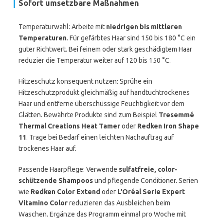
Sofort umsetzbare Maßnahmen
Temperaturwahl: Arbeite mit
niedrigen bis mittleren
Temperaturen
. Für gefärbtes Haar sind 150 bis 180 °C ein
guter Richtwert. Bei feinem oder stark geschädigtem Haar
reduzier die Temperatur weiter auf 120 bis 150 °C.
Hitzeschutz konsequent nutzen: Sprühe ein
Hitzeschutzprodukt gleichmäßig auf handtuchtrockenes
Haar und entferne überschüssige Feuchtigkeit vor dem
Glätten. Bewährte Produkte sind zum Beispiel
Tresemmé
Thermal Creations Heat Tamer
oder
Redken Iron Shape
11
. Trage bei Bedarf einen leichten Nachauftrag auf
trockenes Haar auf.
Passende Haarpflege: Verwende
sulfatfreie, color-
schützende Shampoos
und pflegende Conditioner. Serien
wie
Redken Color Extend
oder
L’Oréal Serie Expert
Vitamino Color
reduzieren das Ausbleichen beim
Waschen. Ergänze das Programm einmal pro Woche mit