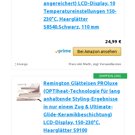
angereichert) LCD-Display, 10
Temperatureinstellungen 150-
230°C, Haarglätter
S8540,Schwarz, 110 mm
24,99 €
Bei Amazon ansehen
*
Preis inkl. MwSt., zzgl. Versandkosten
Anzeige
EMPFEHLUNG
Remington Glätteisen PROluxe
(OPTIheat-Technologie für lang
anhaltende Styling-Ergebnisse
in nur einem Zug & Ultimate-
Glide-Keramikbeschichtung)
LCD-Display, 150-230°C,
Haarglätter S9100