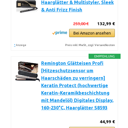
Haarglätter & Multistyler, Sleek
& Anti Frizz Finish
259,00 €
132,99 €
Bei Amazon ansehen
*
Preis inkl. MwSt., zzgl. Versandkosten
Anzeige
EMPFEHLUNG
Remington Glätteisen Profi
[Hitzeschutzsensor um
Haarschäden zu verringern]
Keratin Protect (hochwertige
Keratin-Keramikbeschichtung
mit Mandelöl) Digitales Display,
160-230°C, Haarglätter S8593
44,99 €