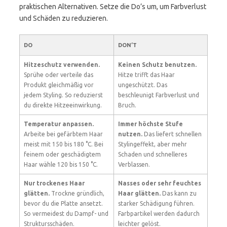
praktischen Alternativen. Setze die Do’s um, um Farbverlust
und Schäden zu reduzieren.
DO
DON’T
Hitzeschutz verwenden.
Keinen Schutz benutzen.
Sprühe oder verteile das
Hitze trifft das Haar
Produkt gleichmäßig vor
ungeschützt. Das
jedem Styling. So reduzierst
beschleunigt Farbverlust und
du direkte Hitzeeinwirkung.
Bruch.
Temperatur anpassen.
Immer höchste Stufe
Arbeite bei gefärbtem Haar
nutzen.
Das liefert schnellen
meist mit 150 bis 180 °C. Bei
Stylingeffekt, aber mehr
feinem oder geschädigtem
Schaden und schnelleres
Haar wähle 120 bis 150 °C.
Verblassen.
Nur trockenes Haar
Nasses oder sehr feuchtes
glätten.
Trockne gründlich,
Haar glätten.
Das kann zu
bevor du die Platte ansetzt.
starker Schädigung führen.
So vermeidest du Dampf- und
Farbpartikel werden dadurch
Struktursschäden.
leichter gelöst.