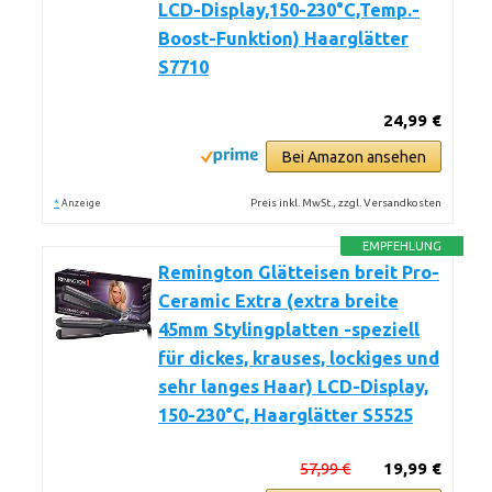
LCD-Display,150-230°C,Temp.-
Boost-Funktion) Haarglätter
S7710
24,99 €
Bei Amazon ansehen
*
Preis inkl. MwSt., zzgl. Versandkosten
Anzeige
EMPFEHLUNG
Remington Glätteisen breit Pro-
Ceramic Extra (extra breite
45mm Stylingplatten -speziell
für dickes, krauses, lockiges und
sehr langes Haar) LCD-Display,
150-230°C, Haarglätter S5525
57,99 €
19,99 €