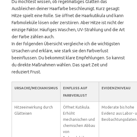
Du möchtest wissen, ob regelmäßiges Glätten das
Ausbleichen deiner Haarfarbe beschleunigt. Kurz gesagt:
Hitze spielt eine Rolle. Sie öffnet die Haarkutikula und kann
Farbmoleküle lösen oder zerstören. Aber Hitze ist nicht der
einzige Faktor. Häufiges Waschen, UV-Strahlung und die Art
der Farbe zählen auch.
In der folgenden Übersicht vergleiche ich die wichtigsten
Ursachen und erkläre, wie stark sie den Farbverlust
beeinflussen. Du bekommst klare Empfehlungen. So kannst
du direkte Maßnahmen wählen. Das spart Zeit und
reduziert Frust.
URSACHE/MECHANISMUS
EINFLUSS AUF
EVIDENZNIVEAU
FARBVERLUST
Hitzeeinwirkung durch
Öffnet Kutikula.
Moderate bis hohe
Glätteisen
Erhöht
Evidenz aus Labor- 
mechanischen und
Beobachtungsdaten
chemischen Abbau
von