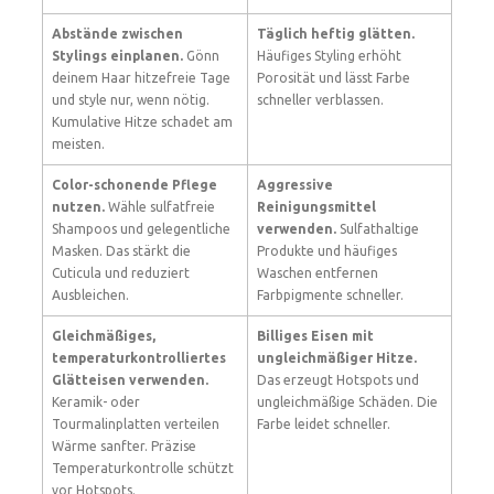
Abstände zwischen
Täglich heftig glätten.
Stylings einplanen.
Gönn
Häufiges Styling erhöht
deinem Haar hitzefreie Tage
Porosität und lässt Farbe
und style nur, wenn nötig.
schneller verblassen.
Kumulative Hitze schadet am
meisten.
Color-schonende Pflege
Aggressive
nutzen.
Wähle sulfatfreie
Reinigungsmittel
Shampoos und gelegentliche
verwenden.
Sulfathaltige
Masken. Das stärkt die
Produkte und häufiges
Cuticula und reduziert
Waschen entfernen
Ausbleichen.
Farbpigmente schneller.
Gleichmäßiges,
Billiges Eisen mit
temperaturkontrolliertes
ungleichmäßiger Hitze.
Glätteisen verwenden.
Das erzeugt Hotspots und
Keramik- oder
ungleichmäßige Schäden. Die
Tourmalinplatten verteilen
Farbe leidet schneller.
Wärme sanfter. Präzise
Temperaturkontrolle schützt
vor Hotspots.