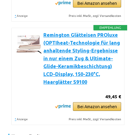
Bei Amazon ansehen
*
Preis inkl. MwSt., zzgl. Versandkosten
Anzeige
EMPFEHLUNG
Remington Glätteisen PROluxe
(OPTIheat-Technologie für lang
anhaltende Styling-Ergebnisse
in nur einem Zug & Ultimate-
Glide-Keramikbeschichtung)
LCD-Display, 150-230°C,
Haarglätter S9100
49,45 €
Bei Amazon ansehen
*
Preis inkl. MwSt., zzgl. Versandkosten
Anzeige