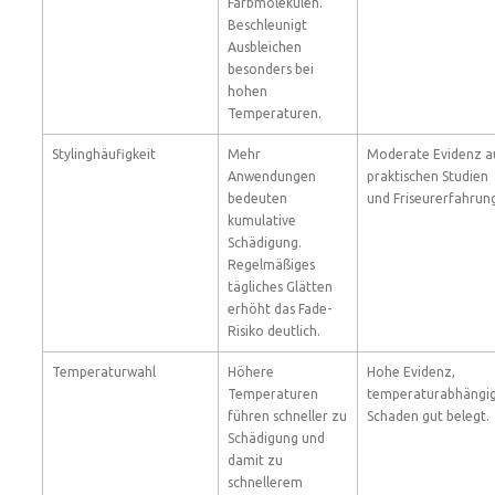
Farbmolekülen.
Beschleunigt
Ausbleichen
besonders bei
hohen
Temperaturen.
Stylinghäufigkeit
Mehr
Moderate Evidenz a
Anwendungen
praktischen Studien
bedeuten
und Friseurerfahrun
kumulative
Schädigung.
Regelmäßiges
tägliches Glätten
erhöht das Fade-
Risiko deutlich.
Temperaturwahl
Höhere
Hohe Evidenz,
Temperaturen
temperaturabhängi
führen schneller zu
Schaden gut belegt.
Schädigung und
damit zu
schnellerem