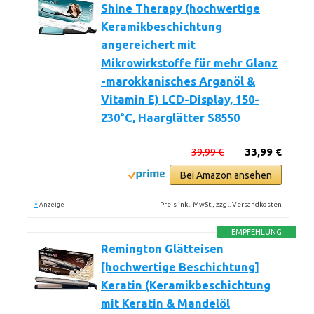
Shine Therapy (hochwertige
Keramikbeschichtung
angereichert mit
Mikrowirkstoffe für mehr Glanz
-marokkanisches Arganöl &
Vitamin E) LCD-Display, 150-
230°C, Haarglätter S8550
39,99 €
33,99 €
Bei Amazon ansehen
*
Preis inkl. MwSt., zzgl. Versandkosten
Anzeige
EMPFEHLUNG
Remington Glätteisen
[hochwertige Beschichtung]
Keratin (Keramikbeschichtung
mit Keratin & Mandelöl