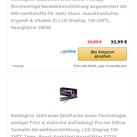
(hochwertige Keramikbeschichtung angereichert mit
Mikrowirkstoffe für mehr Glanz -marokkanisches
Arganöl & Vitamin E) LCD-Display, 150-230°C,
Haarglätter S8550
39,99 €
33,99 €
Bei Amazon
ansehen
*
Preis inkl. MwSt., zzgl. Versandkosten
Anzeige
Remington Glätteisen [dreifache Ionen-Technologie:
weniger Frizz & statische Aufladung] Pro-Ion (Ultra-
Turmalin-Keramikbeschichtung, LCD-Display,150-
230°C,Temp.-Boost-Funktion) Haarglätter S7710