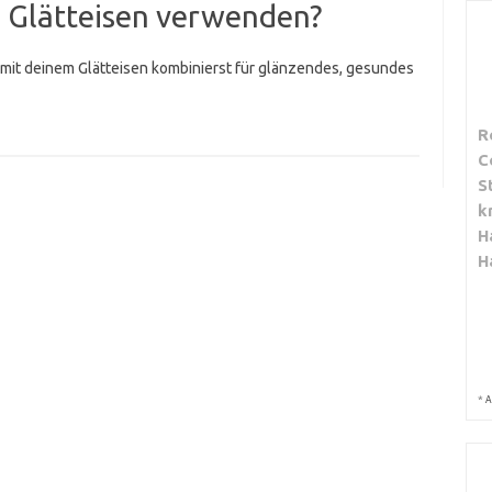
 Glätteisen verwenden?
 mit deinem Glätteisen kombinierst für glänzendes, gesundes
R
C
S
k
H
H
*
A