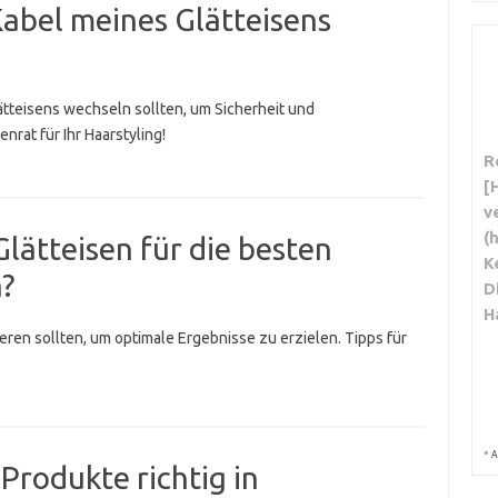
 Kabel meines Glätteisens
lätteisens wechseln sollten, um Sicherheit und
nrat für Ihr Haarstyling!
R
[
v
(
 Glätteisen für die besten
K
n?
D
H
brieren sollten, um optimale Ergebnisse zu erzielen. Tipps für
*
A
Produkte richtig in