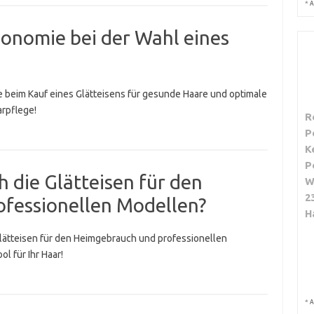
*
A
rgonomie bei der Wahl eines
 beim Kauf eines Glätteisens für gesunde Haare und optimale
rpflege!
R
P
K
P
h die Glätteisen für den
W
2
fessionellen Modellen?
H
lätteisen für den Heimgebrauch und professionellen
l für Ihr Haar!
*
A