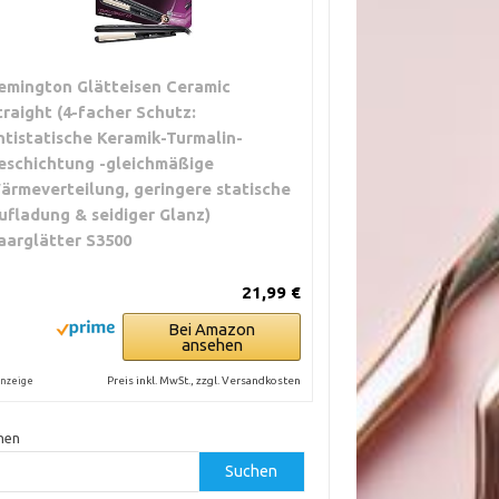
emington Glätteisen Ceramic
traight (4-facher Schutz:
ntistatische Keramik-Turmalin-
eschichtung -gleichmäßige
ärmeverteilung, geringere statische
ufladung & seidiger Glanz)
aarglätter S3500
21,99 €
Bei Amazon
ansehen
Preis inkl. MwSt., zzgl. Versandkosten
nzeige
hen
Suchen