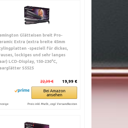
emington Glätteisen breit Pro-
eramic Extra (extra breite 45mm
tylingplatten -speziell für dickes,
rauses, lockiges und sehr langes
aar) LCD-Display, 150-230°C,
aarglätter S5525
22,39 €
19,99 €
Bei Amazon
ansehen
Preis inkl. MwSt., zzgl. Versandkosten
nzeige