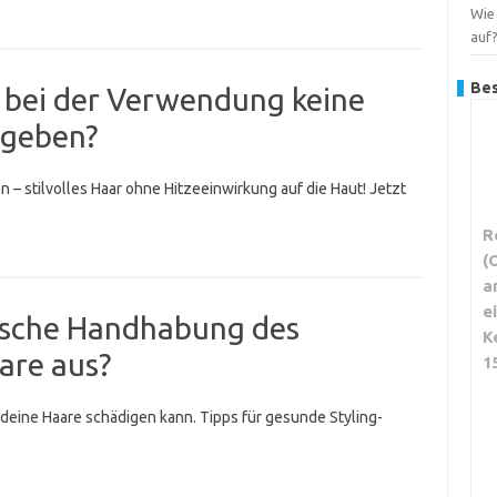
Wie 
auf
Bes
ie bei der Verwendung keine
bgeben?
 – stilvolles Haar ohne Hitzeeinwirkung auf die Haut! Jetzt
R
(
a
e
alsche Handhabung des
K
aare aus?
1
deine Haare schädigen kann. Tipps für gesunde Styling-