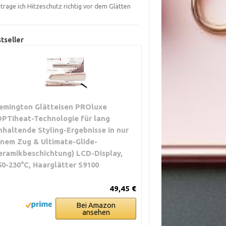
trage ich Hitzeschutz richtig vor dem Glätten
?
tseller
emington Glätteisen PROluxe
OPTIheat-Technologie für lang
nhaltende Styling-Ergebnisse in nur
inem Zug & Ultimate-Glide-
eramikbeschichtung) LCD-Display,
50-230°C, Haarglätter S9100
49,45 €
Bei Amazon
ansehen