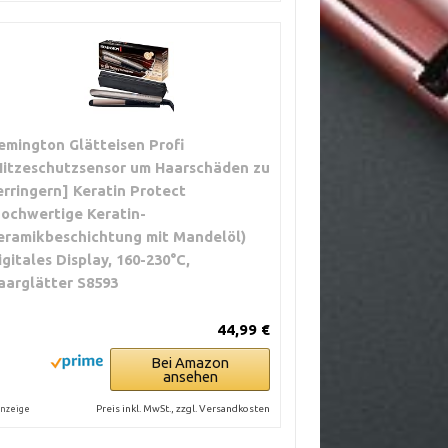
emington Glätteisen Profi
Hitzeschutzsensor um Haarschäden zu
erringern] Keratin Protect
hochwertige Keratin-
eramikbeschichtung mit Mandelöl)
igitales Display, 160-230°C,
aarglätter S8593
44,99 €
Bei Amazon
ansehen
Preis inkl. MwSt., zzgl. Versandkosten
nzeige