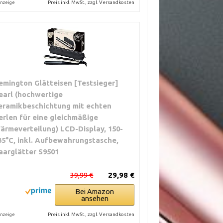
Preis inkl. MwSt., zzgl. Versandkosten
nzeige
emington Glätteisen [Testsieger]
earl (hochwertige
eramikbeschichtung mit echten
erlen für eine gleichmäßige
ärmeverteilung) LCD-Display, 150-
35°C, inkl. Aufbewahrungstasche,
aarglätter S9501
39,99 €
29,98 €
Bei Amazon
ansehen
Preis inkl. MwSt., zzgl. Versandkosten
nzeige