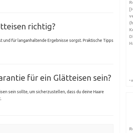
R
[
v
(
tteisen richtig?
K
D
igst und für langanhaltende Ergebnisse sorgst. Praktische Tipps
H
arantie für ein Glätteisen sein?
*
A
eisen sein sollte, um sicherzustellen, dass du deine Haare
.
R