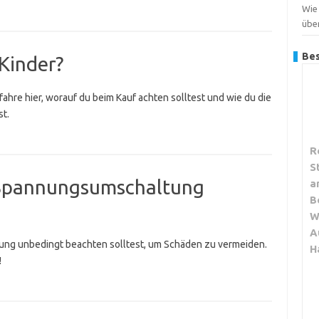
Wie 
übe
Bes
 Kinder?
Erfahre hier, worauf du beim Kauf achten solltest und wie du die
t.
R
S
 Spannungsumschaltung
a
B
W
A
ung unbedingt beachten solltest, um Schäden zu vermeiden.
H
!