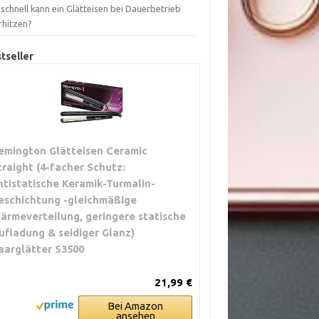
schnell kann ein Glätteisen bei Dauerbetrieb
rhitzen?
tseller
emington Glätteisen Ceramic
traight (4-facher Schutz:
ntistatische Keramik-Turmalin-
eschichtung -gleichmäßige
ärmeverteilung, geringere statische
ufladung & seidiger Glanz)
aarglätter S3500
21,99 €
Bei Amazon
ansehen