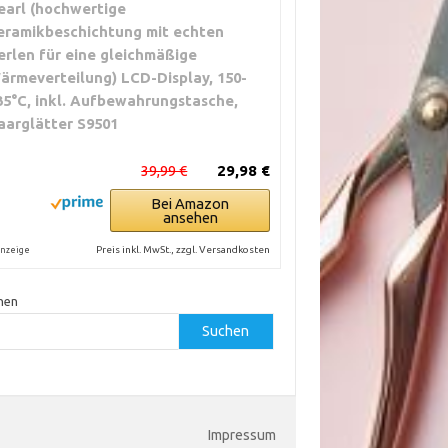
earl (hochwertige
eramikbeschichtung mit echten
erlen für eine gleichmäßige
ärmeverteilung) LCD-Display, 150-
35°C, inkl. Aufbewahrungstasche,
aarglätter S9501
39,99 €
29,98 €
Bei Amazon
ansehen
Preis inkl. MwSt., zzgl. Versandkosten
nzeige
hen
Suchen
Impressum