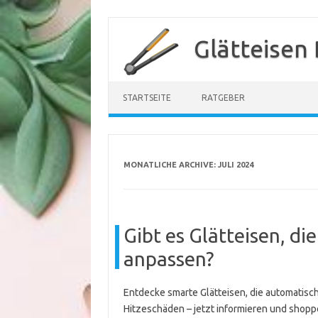
Zum
Inhalt
Glätteisen
springen
STARTSEITE
RATGEBER
MONATLICHE ARCHIVE:
JULI 2024
Gibt es Glätteisen, d
anpassen?
Entdecke smarte Glätteisen, die automatis
Hitzeschäden – jetzt informieren und shopp