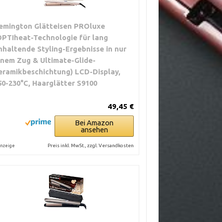
emington Glätteisen PROluxe
OPTIheat-Technologie für lang
nhaltende Styling-Ergebnisse in nur
inem Zug & Ultimate-Glide-
eramikbeschichtung) LCD-Display,
50-230°C, Haarglätter S9100
49,45 €
Bei Amazon
ansehen
Preis inkl. MwSt., zzgl. Versandkosten
nzeige