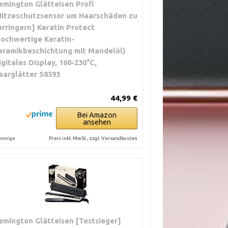
emington Glätteisen Profi
Hitzeschutzsensor um Haarschäden zu
erringern] Keratin Protect
hochwertige Keratin-
eramikbeschichtung mit Mandelöl)
igitales Display, 160-230°C,
aarglätter S8593
44,99 €
Bei Amazon
ansehen
Preis inkl. MwSt., zzgl. Versandkosten
nzeige
emington Glätteisen [Testsieger]