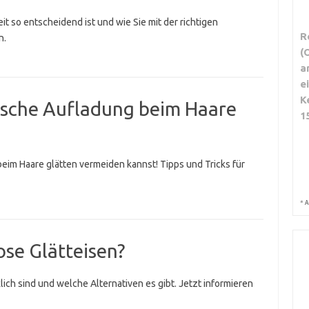
t so entscheidend ist und wie Sie mit der richtigen
R
n.
(
a
e
K
tische Aufladung beim Haare
1
beim Haare glätten vermeiden kannst! Tipps und Tricks für
*
A
ose Glätteisen?
klich sind und welche Alternativen es gibt. Jetzt informieren