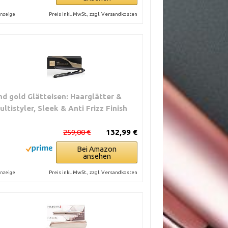
Preis inkl. MwSt., zzgl. Versandkosten
nzeige
hd gold Glätteisen: Haarglätter &
ultistyler, Sleek & Anti Frizz Finish
259,00 €
132,99 €
Bei Amazon
ansehen
Preis inkl. MwSt., zzgl. Versandkosten
nzeige